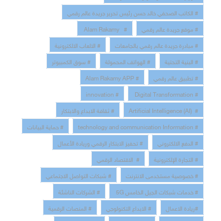
# الكاتب الصحفي خالد حسن رئيس تحرير جريدة عالم رقمي
# موقع جريدة عالم رقمي
# Alam Rakamy
# مبادرة جريدة عالم رقمي بالجامعات
# الالعاب الالكترونية
# البنية التحتية
# الهواتف المحمولة
# سوق الكمبيوتر
# تطبيق عالم رقمي
# Alam Rakamy APP
# innovation
# Digital Transformation
# Artificial Intelligence (AI)
# ثقافة الابداع والابتكار
# technology and communication Information
# حماية البيانات
# الدفع الالكتروني
# تحفيز الابتكار الرقمي وريادة الأعمال
# التجارة الإلكترونية
# الاقتصاد الرقمي
# خصوصية مستخدمى الانترنت
# شبكات التواصل الاجتماعي
# خدمات شبكات الجيل الخامس 5G
# الشركات الناشئة
#ريادة الاعمال
# الابداع التكنولوجي
# المنصات الرقمية