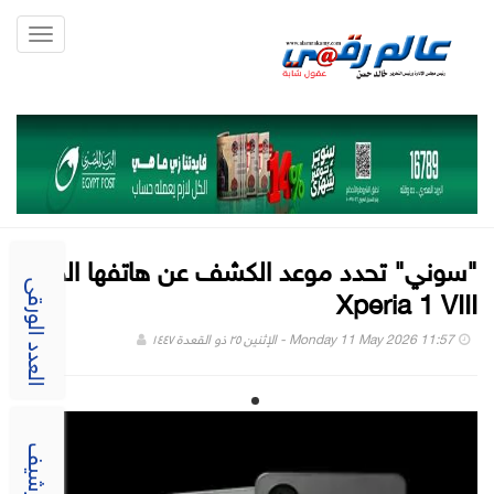
Toggle
gation
"سوني" تحدد موعد الكشف عن هاتفها الجديد
Xperia 1 VIII
العدد الورقى
Monday 11 May 2026 11:57 - الإثنين ٢٥ ذو القعدة ١٤٤٧
الارشيف