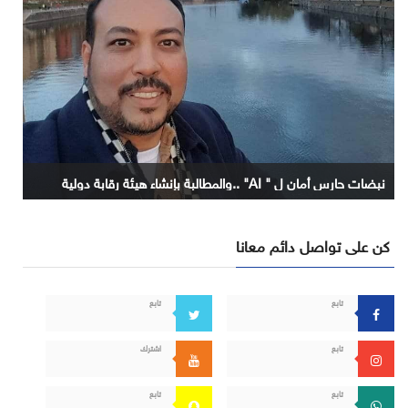
نبضات حارس أمان ل " AI" ..والمطالبة بإنشاء هيئة رقابة دولية
كن على تواصل دائم معانا
تابع
تابع
تابع
اشترك
تابع
تابع