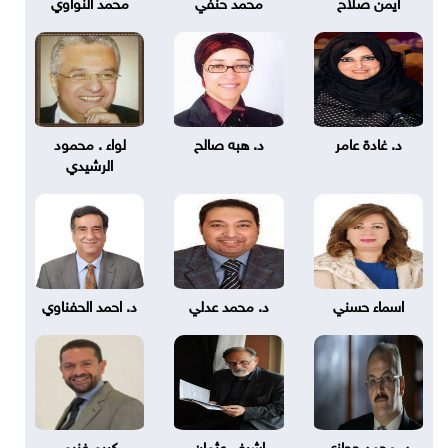
ايمن صلاح
محمد حنفي
محمد النواوي
د. غادة عامر
د. هبه صالح
لواء . محمود
الرشيدي
اسماء حسني
د. محمد عدلي
د. احمد الحفناوي
د. محمد حجازي
اشرف عثمان
كريم غنيم