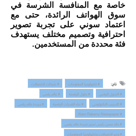
خاصة مع المنافسة الشرسة في
سوق الهواتف الرائدة، حتى مع
اعتماد سوني على تجربة تصوير
احترافية وتصميم مختلف يستهدف
فئة محددة من المستخدمين
.
تاج:
# تكنولوجيا المعلومات
# شبكات الاتصالات
# التحول الرقمي
# حلول الرقمنة
# عالم رقمي
# التدريب التكنولوجي
# بناء القدرات الرقمية
# جريدة عالم رقمي
# Alam Rakamy Newspaper
# خالد حسن رئيس تحرير جريدة عالم رقمي
# وزير الاتصالات وتكنولوجيا المعلومات