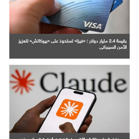
بقيمة 2.4 مليار دولار : «فيزا» تستحوذ على «بيوكاتش» لتعزيز
الأمن السيبراني
من خلال " Claude " : "أنثروبيك" تخترق أنظمة 3 مؤسسات