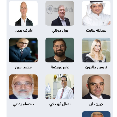
عبدالله عنايت
بول دونلي
اشرف يحيى
نريمين طاحون
عامر عويضة
محمد امين
جريج داى
نضال أبو ذكي
د.حسام رفاعي