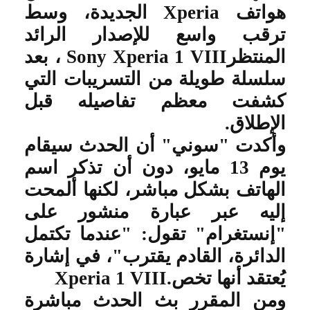
هواتف
Xperia
الجديدة، وسط
ترقب واسع للإصدار الرائد
المنتظر
Sony Xperia 1 VIII
، بعد
سلسلة طويلة من التسريبات التي
كشفت معظم تفاصيله قبل
الإطلاق
.
وأكدت "سوني" أن الحدث سيقام
يوم 13 مايو، دون أن تذكر اسم
الهاتف بشكل مباشر، لكنها ألمحت
إليه عبر عبارة منشور على
"إنستغرام" تقول: "عندما تكتمل
الدائرة، القادم يقترب"، في إشارة
يُعتقد أنها تخص
Xperia 1 VIII.
ومن المقرر بث الحدث مباشرة