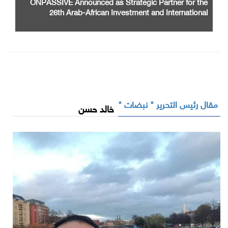
ONPASSIVE Announced as Strategic Partner for the
26th Arab-African Investment and International
Cooperation Exhibition and Conference
مقال رئيس التحرير " نبضات "
خالد حسن