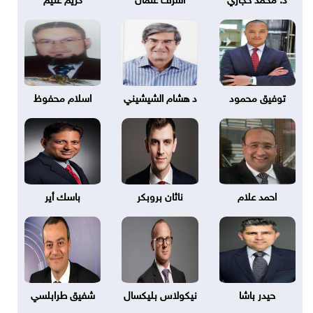
توفيق محمود
د هشام الشيشيني
اسلام محفوظ
احمد علام
ناثان بروبكر
باسك أير
حيدر باشا
نيكولاس بليكسال
شفيق طرابلسي