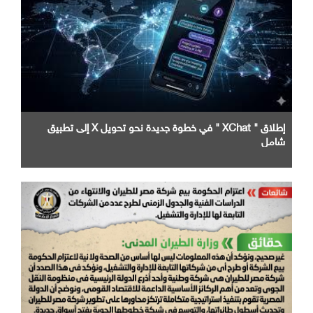
إطلاق " XChat " في خطوة جديدة نحو تحويل X إلى تطبيق
شامل