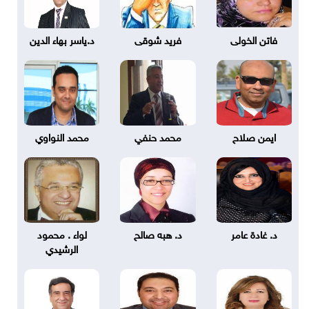
فاتن الخولى
فريد شوقى
د.ياسر بهاء الدين
ايمن صلاح
محمد حنفي
محمد النواوي
د. غادة عامر
د. هبه صالح
لواء . محمود
الرشيدي