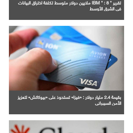
تقرير " IBM " : 8 ملايين دولار متوسط تكلفة اختراق البيانات
في الشرق الأوسط
بقيمة 2.4 مليار دولار : «فيزا» تستحوذ على «بيوكاتش» لتعزيز
الأمن السيبراني