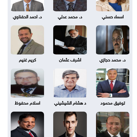
اسماء حسني
د. محمد عدلي
د. احمد الحفناوي
د. محمد حجازي
اشرف عثمان
كريم غنيم
توفيق محمود
د هشام الشيشيني
اسلام محفوظ