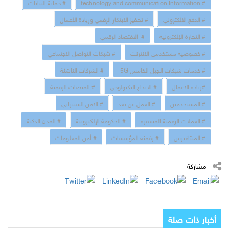
# technology and communication Information
# حماية البيانات
# الدفع الالكتروني
# تحفيز الابتكار الرقمي وريادة الأعمال
# التجارة الإلكترونية
# الاقتصاد الرقمي
# خصوصية مستخدمى الانترنت
# شبكات التواصل الاجتماعي
# خدمات شبكات الجيل الخامس 5G
# الشركات الناشئة
#ريادة الاعمال
# الابداع التكنولوجي
# المنصات الرقمية
# المستخدمين
# العمل عن بعد
# الامن السبيراني
# العملات الرقمية المشفرة
# الحكومة الإلكترونية
# المدن الذكية
# الميتافيرس
# رقمنة المؤسسات
# أمن المعلومات
مشاركة
أخبار ذات صلة