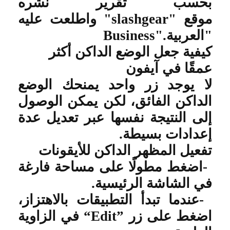
بحسب تقرير نشره
موقع
"slashgear"
واطلعت عليه
"العربية
Business".
كيفية جعل الوضع الداكن أكثر
عمقًا في آيفون
لا يوجد زر واحد يمنحك الوضع
الداكن الفائق، لكن يمكن الوصول
إلى النتيجة نفسها عبر تعديل عدة
إعدادات بسيطة
.
تفعيل المظهر الداكن للأيقونات
-
اضغط مطولًا على مساحة فارغة
في الشاشة الرئيسية
.
-
عندما تبدأ التطبيقات بالاهتزاز،
اضغط على زر
“Edit”
في الزاوية