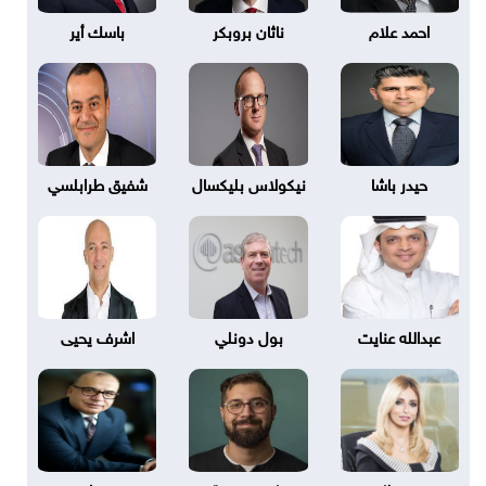
احمد علام
ناثان بروبكر
باسك أير
حيدر باشا
نيكولاس بليكسال
شفيق طرابلسي
عبدالله عنايت
بول دونلي
اشرف يحيى