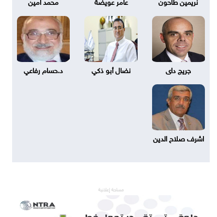
نريمين طاحون
عامر عويضة
محمد امين
جريج داى
نضال أبو ذكي
د.حسام رفاعي
اشرف صلاح الدين
مساحة إعلانية