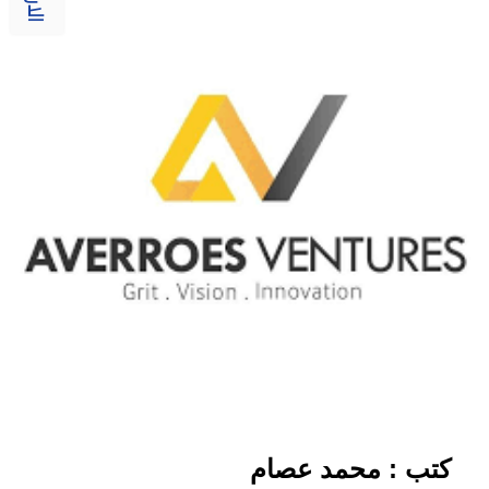
كتب : محمد عصام