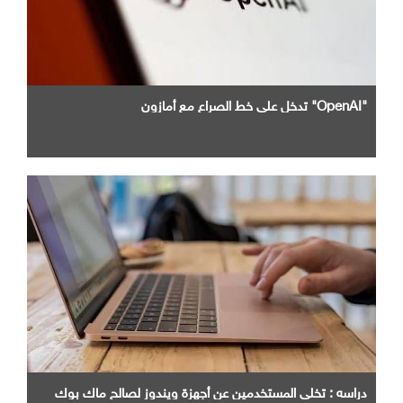
"OpenAI" تدخل علي خط الصراع مع أمازون
دراسه : تخلي المستخدمين عن أجهزة ويندوز لصالح ماك بوك