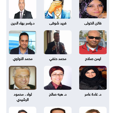
فاتن الخولى
فريد شوقى
د.ياسر بهاء الدين
ايمن صلاح
محمد حنفي
محمد النواوي
د. غادة عامر
د. هبه صالح
لواء . محمود
الرشيدي