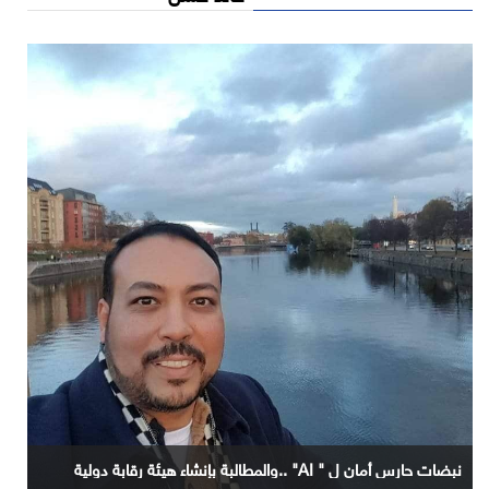
نبضات حارس أمان ل " AI" ..والمطالبة بإنشاء هيئة رقابة دولية