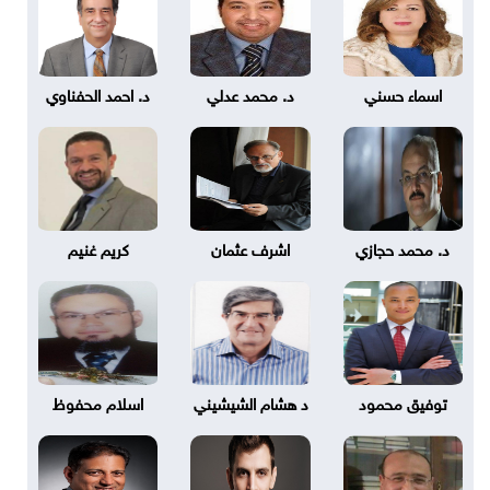
اسماء حسني
د. محمد عدلي
د. احمد الحفناوي
د. محمد حجازي
اشرف عثمان
كريم غنيم
توفيق محمود
د هشام الشيشيني
اسلام محفوظ