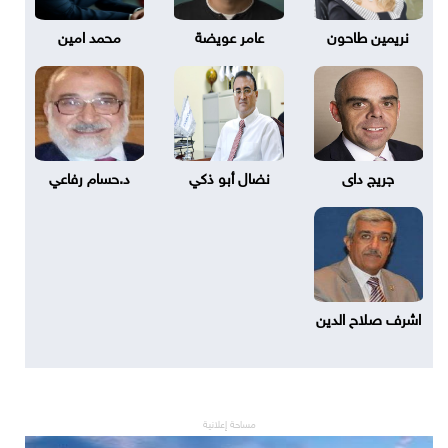
نريمين طاحون
عامر عويضة
محمد امين
جريج داى
نضال أبو ذكي
د.حسام رفاعي
اشرف صلاح الدين
مساحة إعلانية