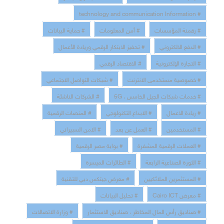
# technology and communication Information
# رقمنة المؤسسات
# أمن المعلومات
# حماية البيانات
# الدفع الالكتروني
# تحفيز الابتكار الرقمي وريادة الأعمال
# التجارة الإلكترونية
# الاقتصاد الرقمي
# خصوصية مستخدمى الانترنت
# شبكات التواصل الاجتماعي
# خدمات شبكات الجيل الخامس ، 5G
# الشركات الناشئة
# ريادة الاعمال
# الابداع التكنولوجي
# المنصات الرقمية
# المستخدمين
# العمل عن بعد
# الامن السبيراني
# العملات الرقمية المشفرة
# بوابة مصر الرقمية
# الثورة الصناعية الرابعة
# الطائرات الميسرة
# المستثمرين الملائكيين
# معرض جيتكس دبي للتقنية
# معرض Cairo ICT
# تحليل البيانات
# صناديق رأس المال المخاطر ، صناديق الاستثمار
# وزارة الاتصالات