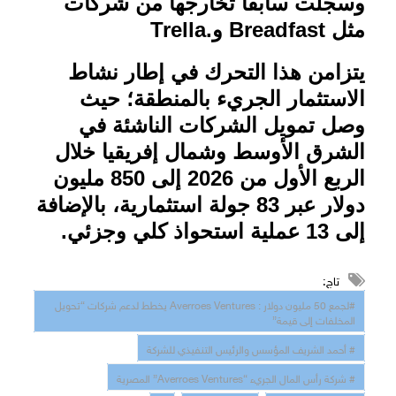
وسجلت سابقاً تخارجها من شركات
مثل
Breadfast
و
Trella.
يتزامن هذا التحرك في إطار نشاط
الاستثمار الجريء بالمنطقة؛ حيث
وصل تمويل الشركات الناشئة في
الشرق الأوسط وشمال إفريقيا خلال
الربع الأول من 2026 إلى 850 مليون
دولار عبر 83 جولة استثمارية، بالإضافة
إلى 13 عملية استحواذ كلي وجزئي.
تاج:
#لجمع 50 مليون دولار : Averroes Ventures يخطط لدعم شركات “تحويل
المخلفات إلى قيمة”
# أحمد الشريف المؤسس والرئيس التنفيذي للشركة
# شركة رأس المال الجريء “Averroes Ventures” المصرية