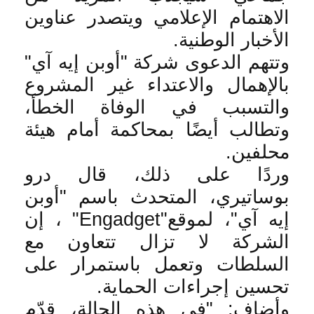
الاهتمام الإعلامي ويتصدر عناوين
الأخبار الوطنية
.
وتتهم الدعوى شركة "أوبن إيه آي"
بالإهمال والاعتداء غير المشروع
والتسبب في الوفاة الخطأ،
وتطالب أيضًا بمحاكمة أمام هيئة
محلفين
.
وردًا على ذلك، قال درو
بوساتيري، المتحدث باسم "أوبن
إيه آي"، لموقع
"Engadget"
، إن
الشركة لا تزال تتعاون مع
السلطات وتعمل باستمرار على
تحسين إجراءات الحماية
.
وأضاف: "في هذه الحالة، قدّم