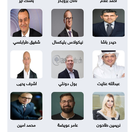
حيدر باشا
نيكولاس بليكسال
شفيق طرابلسي
عبدالله عنايت
بول دونلي
اشرف يحيى
نريمين طاحون
عامر عويضة
محمد امين