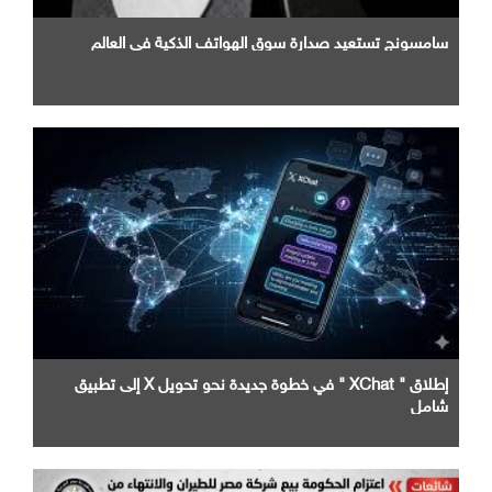
سامسونج تستعيد صدارة سوق الهواتف الذكية في العالم
إطلاق " XChat " في خطوة جديدة نحو تحويل X إلى تطبيق
شامل