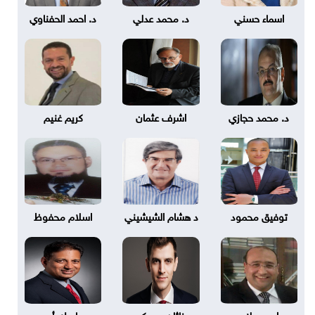
اسماء حسني
د. محمد عدلي
د. احمد الحفناوي
د. محمد حجازي
اشرف عثمان
كريم غنيم
توفيق محمود
د هشام الشيشيني
اسلام محفوظ
احمد علام
ناثان بروبكر
باسك أير