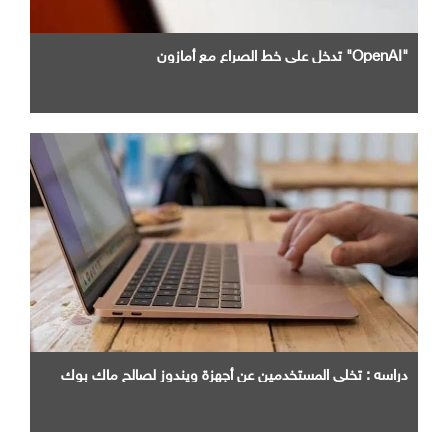
"OpenAI" تدخل علي خط الصراع مع أمازون
دراسه : تخلي المستخدمين عن أجهزة ويندوز لصالح ماك بوك