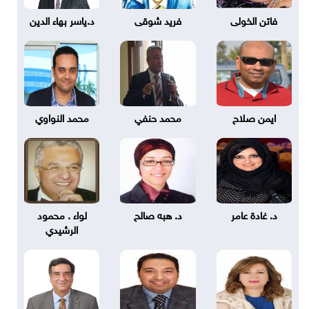
فاتن الخولى
فريد شوقى
د.ياسر بهاء الدين
ايمن صلاح
محمد حنفي
محمد النواوي
د. غادة عامر
د. هبه صالح
لواء . محمود
الرشيدي