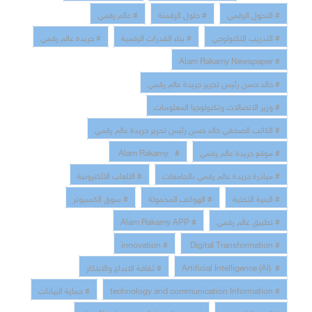
# التحول الرقمي
# حلول الرقمنة
# عالم رقمي
# التدريب التكنولوجي
# بناء القدرات الرقمية
# جريدة عالم رقمي
# Alam Rakamy Newspaper
# خالد حسن رئيس تحرير جريدة عالم رقمي
# وزير الاتصالات وتكنولوجيا المعلومات
# الكاتب الصحفي خالد حسن رئيس تحرير جريدة عالم رقمي
# موقع جريدة عالم رقمي
# Alam Rakamy
# مبادرة جريدة عالم رقمي بالجامعات
# الالعاب الالكترونية
# البنية التحتية
# الهواتف المحمولة
# سوق الكمبيوتر
# تطبيق عالم رقمي
# Alam Rakamy APP
# innovation
# Digital Transformation
# Artificial Intelligence (AI)
# ثقافة الابداع والابتكار
# technology and communication Information
# حماية البيانات
# الدفع الالكتروني
# تحفيز الابتكار الرقمي وريادة الأعمال