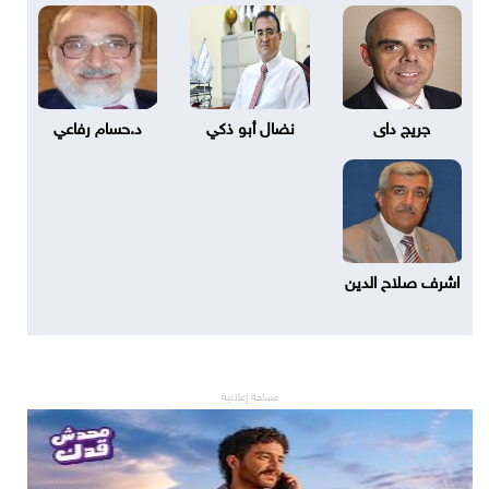
جريج داى
نضال أبو ذكي
د.حسام رفاعي
اشرف صلاح الدين
مساحة إعلانية