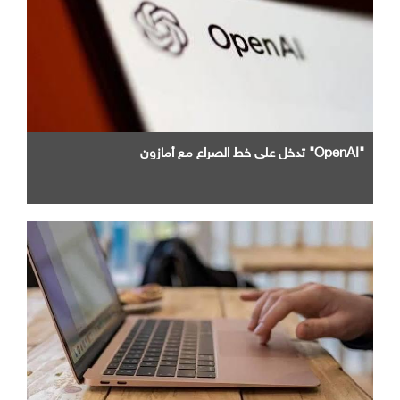
"OpenAI" تدخل علي خط الصراع مع أمازون