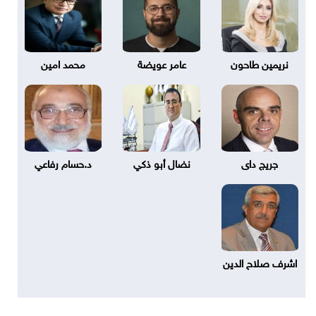
نريمين طاحون
عامر عويضة
محمد امين
جريج داى
نضال أبو ذكي
د.حسام رفاعي
اشرف صلاح الدين