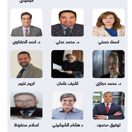
اسماء حسني
د. محمد عدلي
د. احمد الحفناوي
د. محمد حجازي
اشرف عثمان
كريم غنيم
توفيق محمود
د هشام الشيشيني
اسلام محفوظ