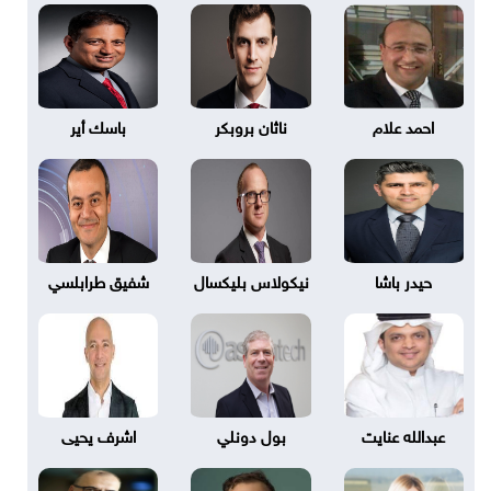
احمد علام
ناثان بروبكر
باسك أير
حيدر باشا
نيكولاس بليكسال
شفيق طرابلسي
عبدالله عنايت
بول دونلي
اشرف يحيى