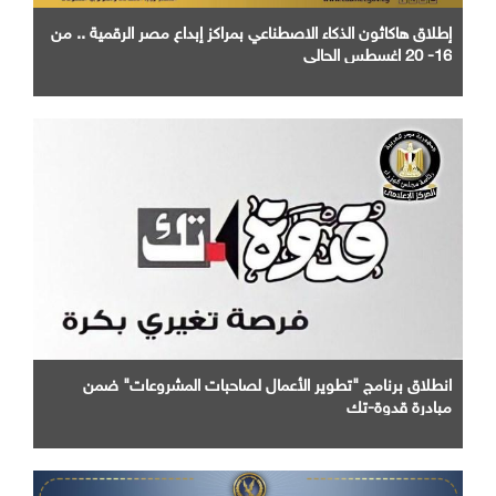
إطلاق هاكاثون الذكاء الاصطناعي بمراكز إبداع مصر الرقمية .. من
16- 20 اغسطس الحالي
انطلاق برنامج "تطوير الأعمال لصاحبات المشروعات" ضمن
مبادرة قدوة-تك