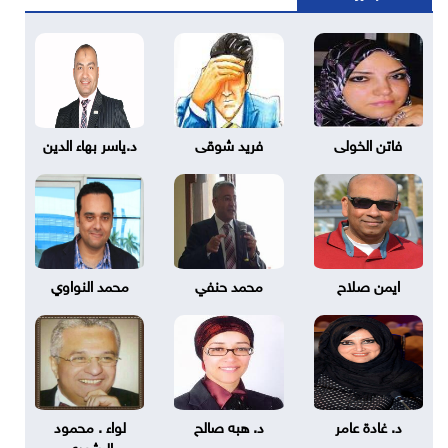
فاتن الخولى
فريد شوقى
د.ياسر بهاء الدين
ايمن صلاح
محمد حنفي
محمد النواوي
د. غادة عامر
د. هبه صالح
لواء . محمود
الرشيدي