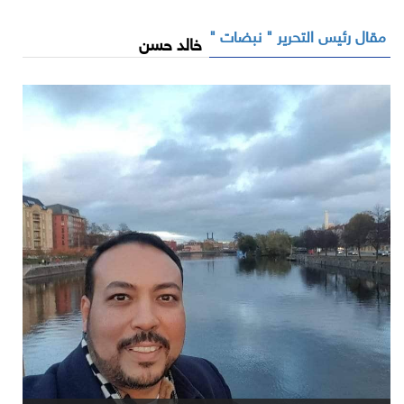
مقال رئيس التحرير " نبضات "
خالد حسن