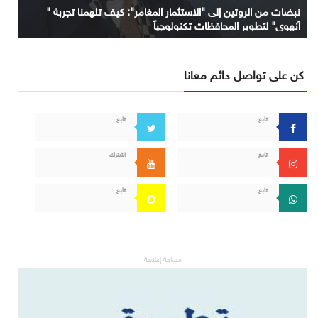
نبضات من الروتين إلى "الاستثمار المغامر": كيف تلهمنا تجربة "
آنهوي" لتطوير المحافظات تكنولوجياً
كن على تواصل دائم معانا
تابع
تابع
تابع
اشترك
تابع
تابع
مساحة إعلانية