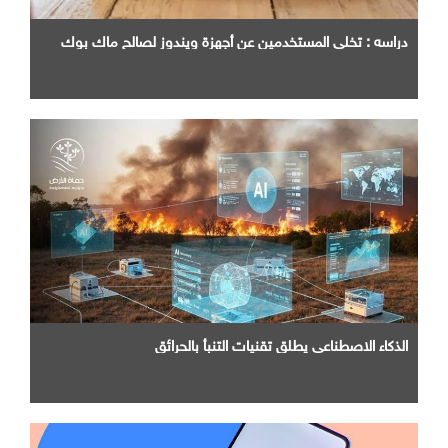
دراسه : تخلي المستخدمين عن أجهزة ويندوز لصالح ماك بوك
الذكاء الاصطناعي يطلق تقنيات التنبأ بالحرائق