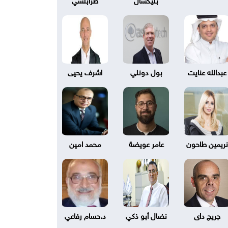
عبدالله عنايت
بول دونلي
اشرف يحيى
نريمين طاحون
عامر عويضة
محمد امين
جريج داى
نضال أبو ذكي
د.حسام رفاعي