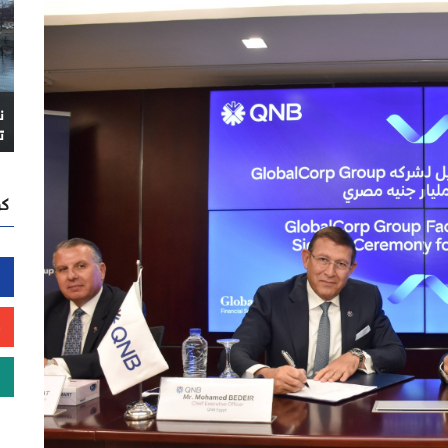
ن
ت
كن