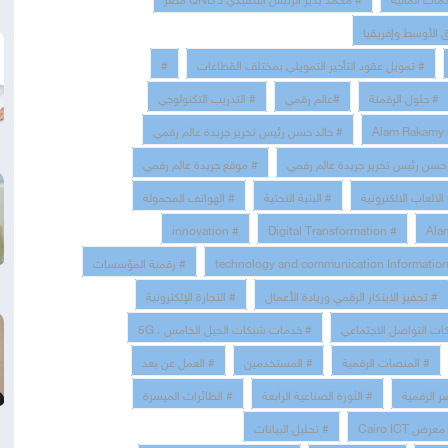
# تمويل عقود التأجير التمويلي بمختلف القطاعات
#
# حلول الرقمنة
#عالم رقمي
# التدريب التكنولوجي
# خالد حسن رئيس تحرير جريدة عالم رقمي
حسن رئيس تحرير جريدة عالم رقمي
# موقع جريدة عالم رقمي
الالعاب الالكترونية
# البنية التحتية
# الهواتف المحمولة
# innovation
# Digital Transformation
# رقمنة المؤسسات
# تحفيز الابتكار الرقمي وريادة الأعمال
# التجارة الإلكترونية
ات التواصل الاجتماعي
# خدمات شبكات الجيل الخامس ، 5G
# المنصات الرقمية
# المستخدمين
# العمل عن بعد
ر الرقمية
# الثورة الصناعية الرابعة
# الطائرات الميسرة
عرض Cairo ICT
# تحليل البيانات