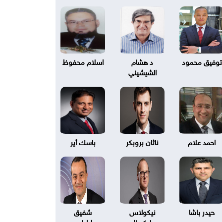
توفيق محمود
د هشام
اسلام محفوظ
الشيشيني
احمد علام
ناثان بروبكر
باسك أير
حيدر باشا
نيكولاس
شفيق
بليكسال
طرابلسي