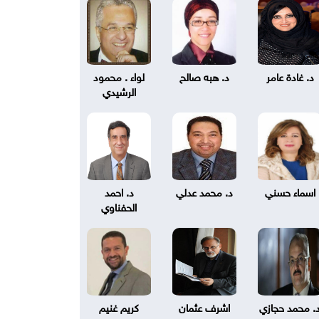
د. غادة عامر
د. هبه صالح
لواء . محمود
الرشيدي
اسماء حسني
د. محمد عدلي
د. احمد
الحفناوي
. محمد حجازي
اشرف عثمان
كريم غنيم