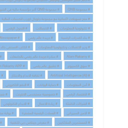
# مجموعة QNB
# مجموعة QNB أكبر مؤسسة مالية في الشرق الأوسط وإفريقيا
# منح تسهيلات ائتمانية مع مجموعة جلوبال كورب للخدمات المالية
# تكنولوجيا المعلومات
# الاتصالات
# التحول الرقمي
# بناء القدرات الرقمية
# جريدة عالم رقمي
# Alam Rakamy Newspaper
# وزير الاتصالات وتكنولوجيا المعلومات
# الكاتب الصحفي خالد 
# Alam Rakamy
# مبادرة جريدة عالم رقمي بالجامعات
# 
# سوق الكمبيوتر
# تطبيق عالم رقمي
# Alam Rakamy APP
# Artificial Intelligence (AI)
# ثقافة الابداع والابتكار
# technology and communication Information
# أمن المعلومات
# حماية البيانات
# الدفع الالكتروني
# الاقتصاد الرقمي
# خصوصية مستخدمى الانترنت
# شبك
# الشركات الناشئة
# ريادة الاعمال
# الابداع التكنولوجي
# الامن السبيراني
# العملات الرقمية المشفرة
# بوابة مص
# المستثمرين الملائكيين
# معرض جيتكس دبي للتقنية
# م