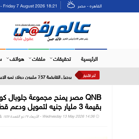
القاهره - مصر
Friday 7 August 2026 18:21 - الجمعة ٢٣ صفر ١٤٤٨
الرئيسية
تحقيقات
ملفات
هواتف
س
أخر الأخبار
برجيل القابضة 757 مليون دولار نمو الإيرادات خلال النصف الأول من عام 2026
QNB مصر يمنح مجموعة جلوبال كو
بقيمة 3 مليار جنيه لتمويل ودعم قطاع التأجير التمويلي والتمويل العقاري
Wednesday 13 May 2026 14:36 - الأربعاء ٢٧ ذو القعدة ١٤٤٧