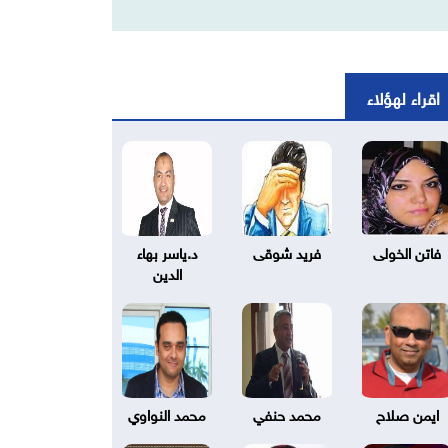
اقراء لهؤلاء
فاتن الخولى
فريد شوقى
د.ياسر بهاء
الدين
ايمن صلاح
محمد حنفي
محمد النواوي