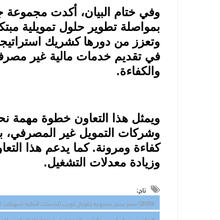
وفي ختام البيان، أكدت مجموعة جل
بمواصلة تطوير حلول تمويلية مبت
وتعزز من دورها كشريك استراتيجي
في تقديم خدمات مالية غير مصرفية
والكفاءة
.
ويمثل هذا التعاون خطوة مهمة نحو
وشركات التمويل غير المصرفي، بم
كفاءة ومرونة. كما يدعم هذا التع
وزيادة معدلات التشغيل
.
تاج:
#QNB مصر يمنح مجموعة جلوبال كورب للخدمات المالية تسهيلات ائتمانية بقيمة 3 مليار جنيه لتمويل ودعم قطاع التأجير التمويلي والتمويل العقاري
# حاتم سمير المؤسس والرئيس التنفيذي لمجموعة جلوبال كورب للخدم