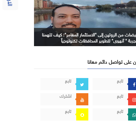
بضات من الروتين إلى "الاستثمار المغامر": كيف تلهمنا
جربة " آنهوي" لتطوير المحافظات تكنولوجياً
 على تواصل دائم معانا
تابع
تابع
تابع
اشترك
تابع
تابع