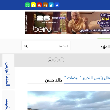
المزيد
العدد الورقى
ال رئيس التحرير " نبضات "
خالد حسن
الارشيف