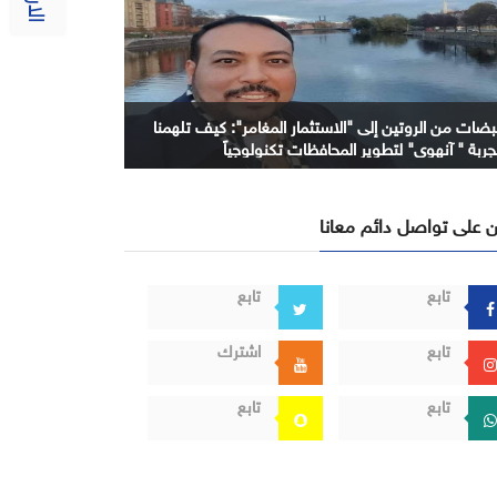
بضات من الروتين إلى "الاستثمار المغامر": كيف تلهمنا
جربة " آنهوي" لتطوير المحافظات تكنولوجياً
 على تواصل دائم معانا
تابع
تابع
تابع
اشترك
تابع
تابع