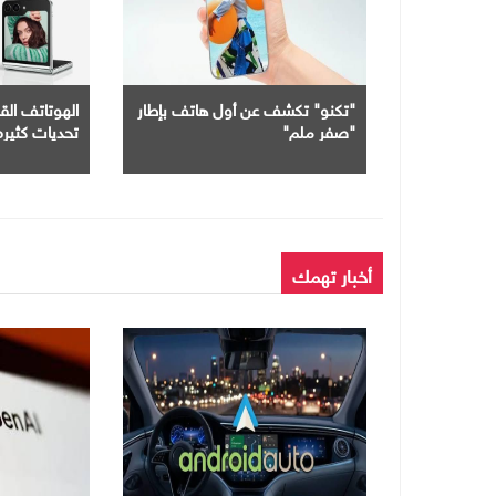
"تكنو" تكشف عن أول هاتف بإطار
الهوتاتف الق
"صفر ملم"
تحديات كثيره
أخبار تهمك