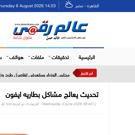
القاهره - مصر
Thursday 6 August 2026 14:53 - الخميس ٢٢ صفر ٤٨
الرئيسية
تحقيقات
ملفات
هواتف
س
أخر الأخبار
مجلس الوزراء يستعرض تفاصيل طرح وزارة
تحديث يعالج مشاكل بطاريه ايفون
Wednesday 3 June 2026 09:49 - الأربعاء ١٨ ذو الحجة ١٤٤٧