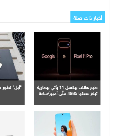
أخبار ذات صلة
طرح هاتف بيكسل 11 يأتي ببطارية
"أبل" تطور مي
تبلغ سعتها 4985 ملّي أمبير/ساعة