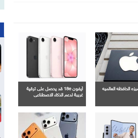
زه الحافظه العالميه
آيفون 18e قد يحصل على ترقية
غريبة لدعم الذكاء الاصطناعي
غيغابايت واحدة فقط تصنع الفارق