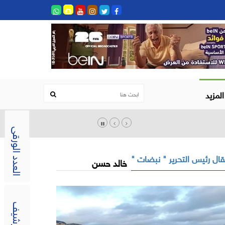
المزيد
العدد الورقى
ال رئيس التحرير " نبضات "
خالد حسن
الارشيف