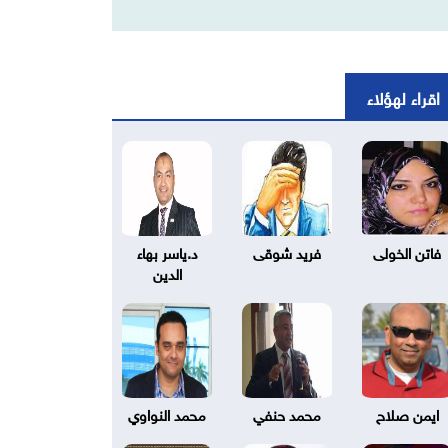
اقراء لهؤلاء
فاتن الخولى
فريد شوقى
د.ياسر بهاء
الدين
ايمن صلاح
محمد حنفي
محمد النواوي