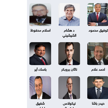
توفيق محمود
د هشام
اسلام محفوظ
الشيشيني
احمد علام
ناثان بروبكر
باسك أير
حيدر باشا
نيكولاس
شفيق
بليكسال
طرابلسي