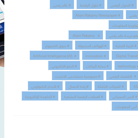
# التحول الرقمي
# حلول الرقمنة
# عالم رقمي
 رقمي
# Alam Rakamy Newspaper
نولوجيا المعلومات
قع جريدة عالم رقمي
# Alam Rakamy
# البنية التحتية
# الهواتف المحمولة
# سوق الكمبيوتر
# Artificial Intelligence (AI)
# innovation
# حماية البيانات
# الدفع الالكتروني
# الاقتصاد الرقمي
# خصوصية مستخدمى الانترنت
# الشركات الناشئة
#ريادة الاعمال
# الابداع التكنولوجي
# الامن السبيراني
# العملات الرقمية المشفرة
# الحكومة الإلكترونية
أمن المعلومات