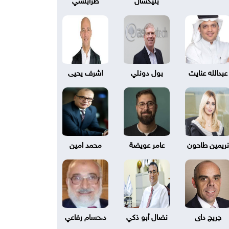
عبدالله عنايت
بول دونلي
اشرف يحيى
نريمين طاحون
عامر عويضة
محمد امين
جريج داى
نضال أبو ذكي
د.حسام رفاعي