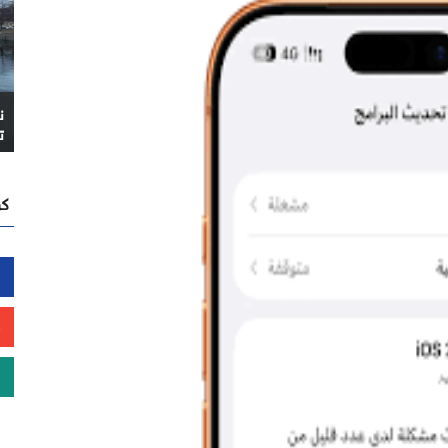
ن
ت
كن