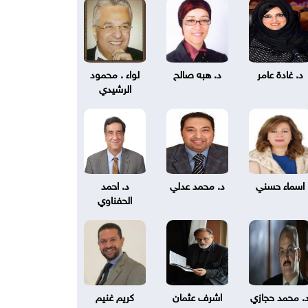
د. غادة عامر
د. هبه صالح
لواء . محمود
الرشيدي
اسماء حسني
د. محمد عدلي
د. احمد
الحفناوي
. محمد حجازي
اشرف عثمان
كريم غنيم