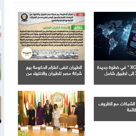
إطلاق " XChat " في خطوة جديدة
الطيران تنفى اعتزام الحكومة بيع
شركة مصر للطيران والانتهاء من
الدراسات الفنية والجدول الزمني
لطرح عدد من الشركات التابعة لها
الشبكات مع الظروف
قائمة