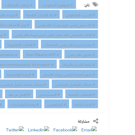
تاج:
# تكنولوجيا المعلومات
# شبكات الاتصالات
# التدريب التكنولوجي
# بناء القدرات الرقمية
# جريدة عالم
# خالد حسن رئيس تحرير جريدة عالم رقمي
# وزير الاتصالات وتك
# الكاتب الصحفي خالد حسن رئيس تحرير جريدة عالم رقمي
# مو
# مبادرة جريدة عالم رقمي بالجامعات
# الالعاب الالكترونية
# تطبيق عالم رقمي
# Alam Rakamy APP
# Digital Transformation
# ثقافة الابداع والابتكار
# technology and communication Information
# تحفيز الابتكار الرقمي وريادة الأعمال
# التجارة الإلكترونية
# شبكات التواصل الاجتماعي
# خدمات شبكات الجيل الخامس 5G
# المنصات الرقمية
# المستخدمين
# العمل عن بعد
# المدن الذكية
# الميتافيرس
# رقمنة المؤسسات
# 
مشاركة