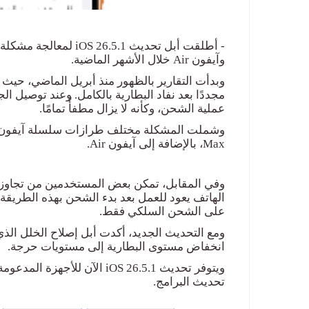
-
أطلقت أبل تحديث
iOS 26.5.1
وآيفون
Air
خلال الأشهر الماضية
.
وبدأت التقارير بالظهور منذ أبريل الماضي، حي
مجددًا بعد نفاد البطارية بالكامل. وعند توصيل ا
عملية الشحن، وكأنه لا يزال مطفأً تمامًا
.
وشملت المشكلة
مخت
لف طرازات سلسلة آيفون 17، بما في ذلك آيفون 17 وآيفون 
Max
، بالإضافة إلى آيفون
Air.
وفي المقابل، تمكن بعض المستخدمين من تجاوز ا
الهاتف يعود للعمل بعد بدء الشحن بهذه الطريقة.
على الشحن السلكي فقط
.
ومع التحديث الجديد، أكدت أبل إصلاح الخلل ال
انخفاض مستوى البطارية إلى مستويات حرجة
.
ويتوفر تحديث
iOS 26.5.1
الآن للأجهزة المدعومة،
تحديث البرامج
.