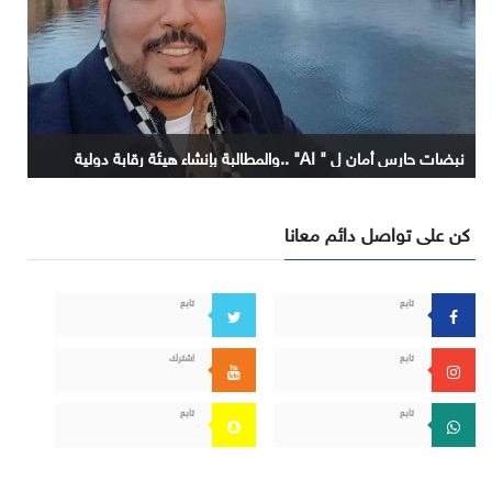
نبضات حارس أمان ل " AI" ..والمطالبة بإنشاء هيئة رقابة دولية
كن على تواصل دائم معانا
تابع
تابع
تابع
اشترك
تابع
تابع