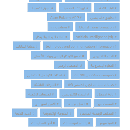
# البنية التحتية
# الهواتف المحمولة
# سوق الكمبيوتر
# تطبيق عالم رقمي
# Alam Rakamy APP
# innovation
# Digital Transformation
# Artificial Intelligence (AI)
# ثقافة الابداع والابتكار
# technology and communication Information
# حماية البيانات
# الدفع الالكتروني
# تحفيز الابتكار الرقمي وريادة الأعمال
# التجارة الإلكترونية
# الاقتصاد الرقمي
# خصوصية مستخدمى الانترنت
# شبكات التواصل الاجتماعي
# خدمات شبكات الجيل الخامس 5G
# الشركات الناشئة
#ريادة الاعمال
# الابداع التكنولوجي
# المنصات الرقمية
# المستخدمين
# العمل عن بعد
# الامن السبيراني
# العملات الرقمية المشفرة
# الحكومة الإلكترونية
# المدن الذكية
# الميتافيرس
# رقمنة المؤسسات
# أمن المعلومات