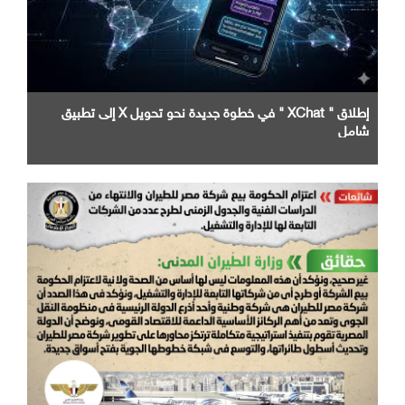
إطلاق " XChat " في خطوة جديدة نحو تحويل X إلى تطبيق
شامل