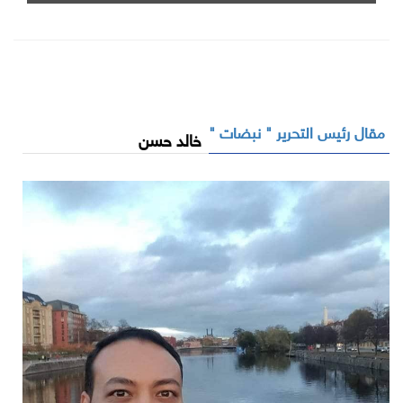
مقال رئيس التحرير " نبضات "
خالد حسن