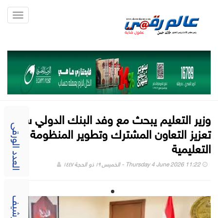
Toggle
gation
وزير التعليم يبحث مع وفد البنك الدولي سبل
تعزيز التعاون المشترك وتطوير المنظومة
العدد الورقى
التعليمية
Thursday 4 June 2026 11:22 - الخميس ١٩ ذو الحجة ١٤٤٧
الارشيف