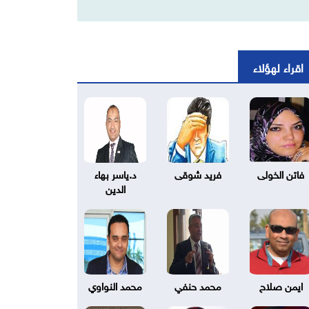
اقراء لهؤلاء
فاتن الخولى
فريد شوقى
د.ياسر بهاء
الدين
ايمن صلاح
محمد حنفي
محمد النواوي