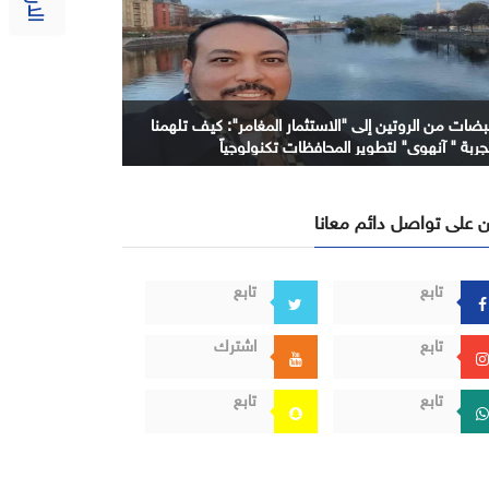
بضات من الروتين إلى "الاستثمار المغامر": كيف تلهمنا
جربة " آنهوي" لتطوير المحافظات تكنولوجياً
 على تواصل دائم معانا
تابع
تابع
تابع
اشترك
تابع
تابع