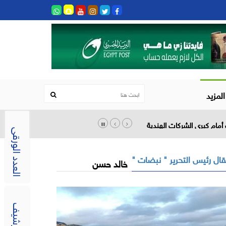
المزيد
أمام كبرى الشركات الهندية
العدد الورقى
ال رئيس التحرير " نبضات "
خالد حسن
الارشيف