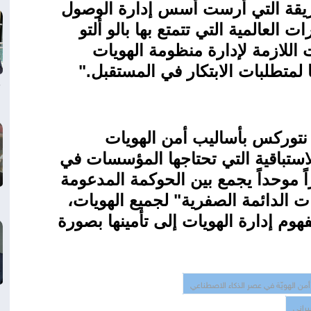
عريقة التي أرست أسس إدارة الوصول
العالمية التي تتمتع بها بالو ألتو
للازمة لإدارة منظومة الهويات
ها لمتطلبات الابتكار في المستقبل
".
و نتوركس بأساليب أمن الهويات
الاستباقية التي تحتاجها المؤسسات في
ً موحداً يجمع بين الحوكمة المدعومة
ت الدائمة الصفرية" لجميع الهويات،
وم إدارة الهويات إلى تأمينها بصورة
أمن الهويّة في عصر الذكاء الاصطناعي
براني