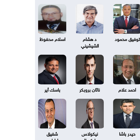
توفيق محمود
د هشام
اسلام محفوظ
الشيشيني
احمد علام
ناثان بروبكر
باسك أير
حيدر باشا
نيكولاس
شفيق
بليكسال
طرابلسي