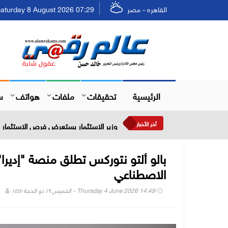
القاهره - مصر
Saturday 8 August 2026 07:29 - السبت ٢٤ صفر ٤٤٨
الرئيسية
تحقيقات
ملفات
هواتف
س
أخر الأخبار
وزير الاستثمار يستعرض فرص الاستثمار في
بالو ألتو نتوركس تطلق منصة "إديرا" 
الاصطناعي
Thursday 4 June 2026 14:49 - الخميس ١٩ ذو الحجة ١٤٤٧