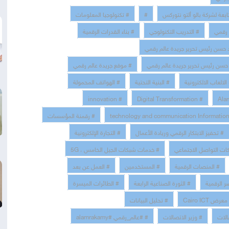
ابعة لشركة بالو ألتو نتوركس
#
# تكنولوجيا المعلومات
 رقمي
# التدريب التكنولوجي
# بناء القدرات الرقمية
د حسن رئيس تحرير جريدة عالم رقمي
حسن رئيس تحرير جريدة عالم رقمي
# موقع جريدة عالم رقمي
الالعاب الالكترونية
# البنية التحتية
# الهواتف المحمولة
# innovation
# Digital Transformation
# رقمنة المؤسسات
# تحفيز الابتكار الرقمي وريادة الأعمال
# التجارة الإلكترونية
ات التواصل الاجتماعي
# خدمات شبكات الجيل الخامس ، 5G
# المنصات الرقمية
# المستخدمين
# العمل عن بعد
ر الرقمية
# الثورة الصناعية الرابعة
# الطائرات الميسرة
عرض Cairo ICT
# تحليل البيانات
الات
# وزير الاتصالات
# #عالم_رقمي #alamrakamy