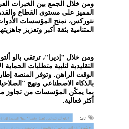
ومن خلال الجمع بين الخبرات ال
المميز على مستوى القطاع والقدرات 
نتوركس، نمنح المؤسسات الأدوات ا
المتنامية بثقة أكبر وتعزيز جاهزيت
ومن خلال "إديرا"، ترتقي بالو ألت
التقليدية لتلبية متطلبات الحماية 
الوقت الراهن. وتوفر المنصة إطارا
بالذكاء الاصطناعي ونهج "الصلاحيا
بما يمكّن المؤسسات من تجاوز مفه
أكثر فعالية.
تاج:
#بالو ألتو نتوركس تطلق منصة "إديرا" الجديدة لإدارة 
# شركة "بالو ألتو نتوركس"، العالمية المتخصصة في مجال الأمن السي