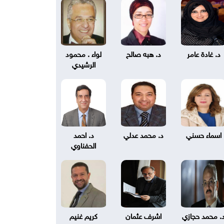
د. غادة عامر
د. هبه صالح
لواء . محمود
الرشيدي
اسماء حسني
د. محمد عدلي
د. احمد
الحفناوي
. محمد حجازي
اشرف عثمان
كريم غنيم