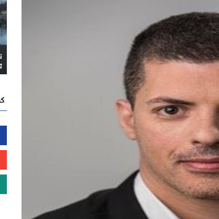
ن
ت
كن