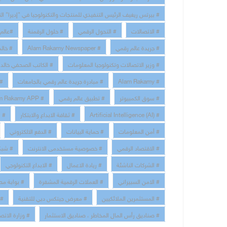
# بيرتس ريغيف الرئيس التنفيذي للمنتجات والتكنولوجيا في "إديرا" الت
# الاتصالات
# التحول الرقمي
# حلول الرقمنة
#عالم
# جريدة عالم رقمي
# Alam Rakamy Newspaper
# خال
# وزير الاتصالات وتكنولوجيا المعلومات
# الكاتب الصحفي خالد 
# Alam Rakamy
# مبادرة جريدة عالم رقمي بالجامعات
# 
# سوق الكمبيوتر
# تطبيق عالم رقمي
# Alam Rakamy APP
# Artificial Intelligence (AI)
# ثقافة الابداع والابتكار
# technology and communication Information
# أمن المعلومات
# حماية البيانات
# الدفع الالكتروني
# الاقتصاد الرقمي
# خصوصية مستخدمى الانترنت
# شبك
# الشركات الناشئة
# ريادة الاعمال
# الابداع التكنولوجي
# الامن السبيراني
# العملات الرقمية المشفرة
# بوابة مص
# المستثمرين الملائكيين
# معرض جيتكس دبي للتقنية
# م
# صناديق رأس المال المخاطر ، صناديق الاستثمار
# وزارة الاتص