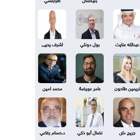
عبدالله عنايت
بول دونلي
اشرف يحيى
نريمين طاحون
عامر عويضة
محمد امين
جريج داى
نضال أبو ذكي
د.حسام رفاعي