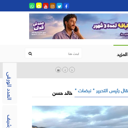
المزيد
العدد الورقى
ال رئيس التحرير " نبضات "
خالد حسن
الارشيف