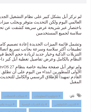
لم تركز أبل بشكل كبير على نظام التشغيل الجدي
العالمي اليوم ولكن التحديث متوفر ويجلب ميزات
باختصار عبر شريحة عرض سريعة كشفت عن تحسين
سلاسة لجميع المستخدمين
وتشمل قائمة الميزات الجديدة إعادة تصميم كام
تطبيقات أكثر سلاسة وسرعة بجانب تسريع اتصال م
التنزيلات الذكية وخيار جديد لزيادة حجم الخط ف
النظام بالكامل وعرض تفاصيل تغطية آبل كير دا
ولم توفر أبل صفحة معاينة خاصة بنظام
tvOS 27
الأولى للمطورين ابتداء من اليوم على أن تطلق ا
القادم تمهيدا للإطلاق الرسمي والكامل للتحديث
المقبل
تاج:
# تكنولوجيا المعلومات
# شبكات الاتصالات
# التدريب التكنولوجي
# بناء القدرات الرقمية
# جريدة عالم
# خالد حسن رئيس تحرير جريدة عالم رقمي
# وزير الاتصالات وتك