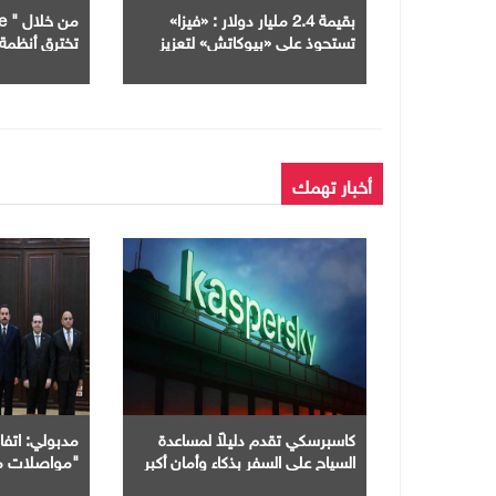
بقيمة 2.4 مليار دولار : «فيزا»
تستحوذ على «بيوكاتش» لتعزيز
الأمن السيبراني
اختبارات أمني
أخبار تهمك
كاسبرسكي تقدم دليلاً لمساعدة
مدبولي: اتف
السياح على السفر بذكاء وأمان أكبر
"مواصلات م
منظومة النقل