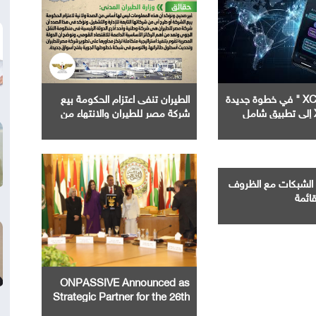
إطلاق " XChat " في خطوة جديدة
الطيران تنفى اعتزام الحكومة بيع
شركة مصر للطيران والانتهاء من
الدراسات الفنية والجدول الزمني
لطرح عدد من الشركات التابعة لها
الشبكات مع الظروف
قائمة
ONPASSIVE Announced as
Strategic Partner for the 26th
Arab-African Investment and