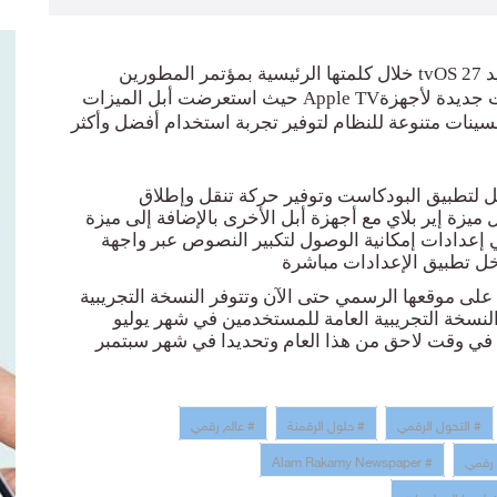
د
tvOS 27
خلال كلمتها الرئيسية بمؤتمر المطور
ين
 جديدة لأجهزة
Apple TV
حيث استعرضت أبل الميزات
ات متنوعة للنظام لتوفير تجربة استخدام أفضل وأكثر
ل لتطبيق البودكاست وت
وفير حركة تنقل وإطلاق
يزة إير بلاي مع أجهزة أبل الأخرى بالإضافة إلى ميزة
ي إعدادات إمكانية الوصول لتكبير النصوص عبر واجهة
خل تطبيق الإعدادات مباشرة
على موقعها الرسمي حتى الآن وتتوفر النسخة التجريبية
لنسخة التجريبية العامة للمستخدمين في شهر يوليو
 في وقت لاحق من هذا العام وتحديدا في شهر سبتمبر
# التحول الرقمي
# حلول الرقمنة
# عالم رقمي
 رقمي
# Alam Rakamy Newspaper
نولوجيا المعلومات