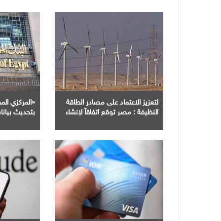
لتعزيز الاعتماد على مصادر الطاقة
«المركزي الم
النظيفة : مصر توقع اتفاقاً لإنشاء
بتحديث بيان
محطة رياح جديدة بقدرة 407
شهريًا وربطه
ميغاواط
الموحد