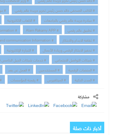
# الكاتب الصحفي خالد حسن رئيس تحرير جريدة عالم رقمي
# مو
# مبادرة جريدة عالم رقمي بالجامعات
# الالعاب الالكترونية
# تطبيق عالم رقمي
# Alam Rakamy APP
# Digital Transformation
# ثقافة الابداع والابتكار
# technology and communication Information
# تحفيز الابتكار الرقمي وريادة الأعمال
# التجارة الإلكترونية
# شبكات التواصل الاجتماعي
# خدمات شبكات الجيل الخامس 5G
# المنصات الرقمية
# المستخدمين
# العمل عن بعد
# المدن الذكية
# الميتافيرس
# رقمنة المؤسسات
# 
مشاركة
أخبار ذات صلة