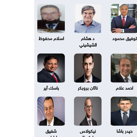
توفيق محمود
د هشام
اسلام محفوظ
الشيشيني
احمد علام
ناثان بروبكر
باسك أير
حيدر باشا
نيكولاس
شفيق
بليكسال
طرابلسي