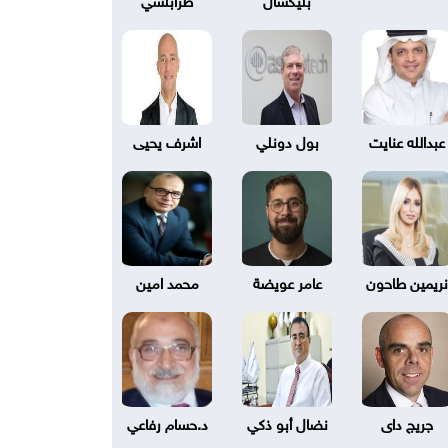
عبدالله عنايت
بول دونلي
اشرف يحيى
نريمين طاحون
عامر عويضة
محمد امين
جريج داى
نضال أبو ذكي
د.حسام رفاعي