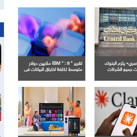
صري» يلزم البنوك
تقرير " IBM " : 8 ملايين دولار
ات جميع الشركات
متوسط تكلفة اختراق البيانات في
ا بالسجل التجاري
الشرق الأوسط