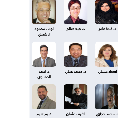
د. غادة عامر
د. هبه صالح
لواء . محمود
الرشيدي
اسماء حسني
د. محمد عدلي
د. احمد
الحفناوي
. محمد حجازي
اشرف عثمان
كريم غنيم