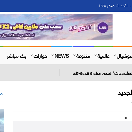
وشيال
عالمية
متنوعة
NEWS
حوارات
بث مباشر
 المشروعات" ضمن مبادرة قدوة-تك
مق