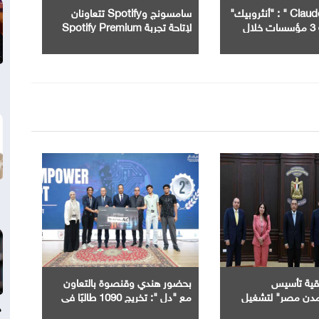
من خلال " Claude " : "أنثروبيك"
سامسونج وSpotify تتعاونان
تخترق أنظمة 3 مؤسسات خلال
لإتاحة تجربة Spotify Premium
ة
على المزيد من الأجهزة
اقية تأسيس
بحضور هندي وقنصوة بالتعاون
دن مصر" لتشغيل
مع "دل ": تخريج 1090 طالبًا في
د
 الذكي بالمدن
ختام الدورة الرابعة من مبادرة بناء