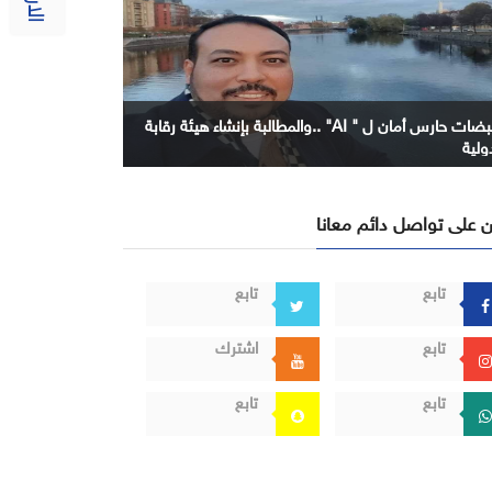
نبضات حارس أمان ل " AI" ..والمطالبة بإنشاء هيئة رقابة
ولية
 على تواصل دائم معانا
تابع
تابع
تابع
اشترك
تابع
تابع