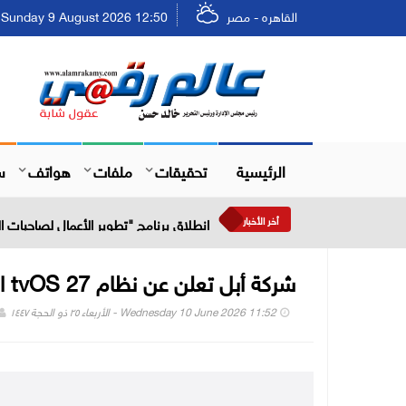
القاهره - مصر
Sunday 9 August 2026 12:50 - الأحد ٢٥ صفر ١٤٤٨
الرئيسية
تحقيقات
ملفات
هواتف
س
أخر الأخبار
انطلاق برنامج "تطوير الأعمال لصاحبات
شركة أبل تعلن عن نظام tvOS 27 الجديد
Wednesday 10 June 2026 11:52 - الأربعاء ٢٥ ذو الحجة ١٤٤٧