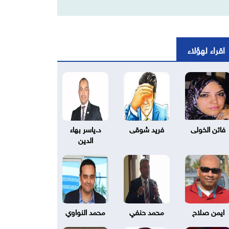
اقراء لهؤلاء
فاتن الخولى
فريد شوقى
د.ياسر بهاء
الدين
ايمن صلاح
محمد حنفي
محمد النواوي