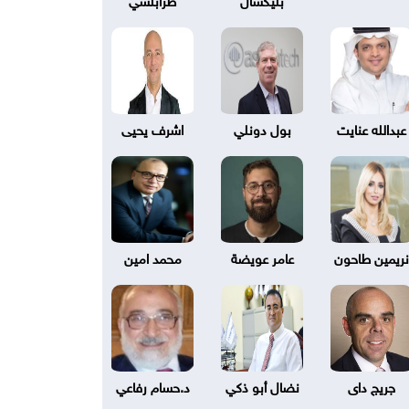
عبدالله عنايت
بول دونلي
اشرف يحيى
نريمين طاحون
عامر عويضة
محمد امين
جريج داى
نضال أبو ذكي
د.حسام رفاعي