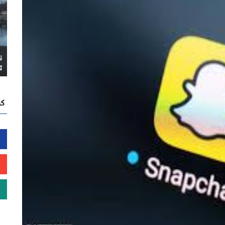
ن
ت
كن