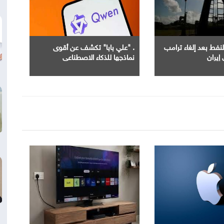
لنفط بعد إلغاء ترامب
. "علي بابا" تكشف عن أقوى
إيران
نماذجها للذكاء الاصطناعي