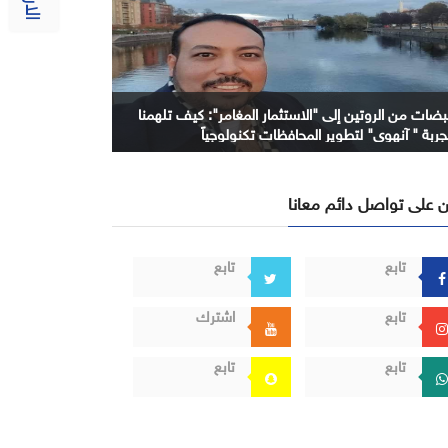
بضات من الروتين إلى "الاستثمار المغامر": كيف تلهمنا
جربة " آنهوي" لتطوير المحافظات تكنولوجياً
 على تواصل دائم معانا
تابع
تابع
تابع
اشترك
تابع
تابع