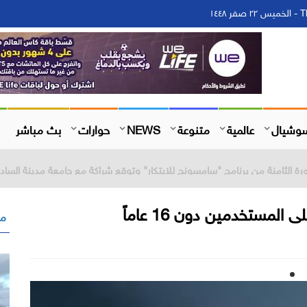
١٤
وشيال
عالمية
متنوعة
NEWS
حوارات
بث مباشر
مستخدمين دون 16 عاماً
مق