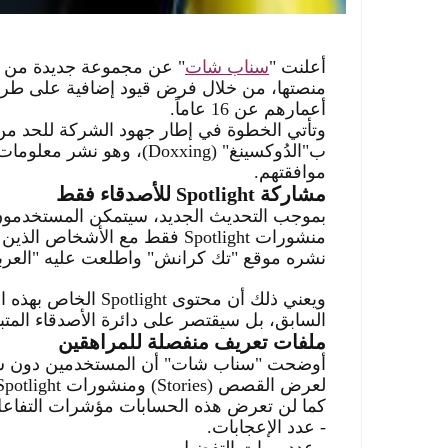
أعلنت
"
سناب شات
"
عن مجموعة جديدة من الإ
منصتها، من خلال فرض قيود إضافية على طري
أعمارهم عن 16 عاماً
.
وتأتي الخطوة في إطار جهود الشركة للحد م
ب"الدُوكسينغ
" (Doxxing)
، وهو نشر معلومات
موافقتهم
.
مشاركة
Spotlight
للأصدقاء فقط
منشورات
Spotlight
فقط مع الأشخاص الذين يت
نشره
موقع "تك كرانش" واطلعت عليه "العرب
ويعني ذلك أن محتوى
Spotlight
الخاص بهذه ال
السابق، بل سيقتصر على دائرة الأصدقاء المتبا
ملفات تعريف منفصلة للمراهقين
أوضحت "سناب شات"
لعرض القصص
(Stories)
ومنشورات
Spotlight
كما لن تعرض هذه الحسابات مؤشرات التفاعل
-
عدد الإعجابات
.