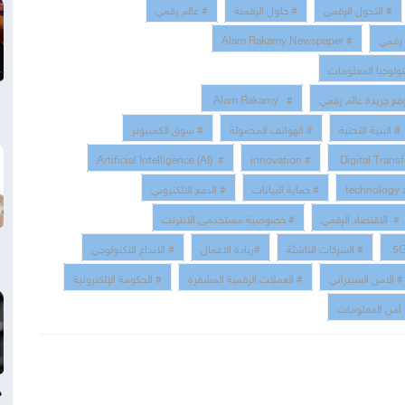
# التحول الرقمي
# حلول الرقمنة
# عالم رقمي
 رقمي
# Alam Rakamy Newspaper
نولوجيا المعلومات
قع جريدة عالم رقمي
# Alam Rakamy
# البنية التحتية
# الهواتف المحمولة
# سوق الكمبيوتر
# Artificial Intelligence (AI)
# innovation
# حماية البيانات
# الدفع الالكتروني
# الاقتصاد الرقمي
# خصوصية مستخدمى الانترنت
# الشركات الناشئة
#ريادة الاعمال
# الابداع التكنولوجي
# الامن السبيراني
# العملات الرقمية المشفرة
# الحكومة الإلكترونية
أمن المعلومات
د