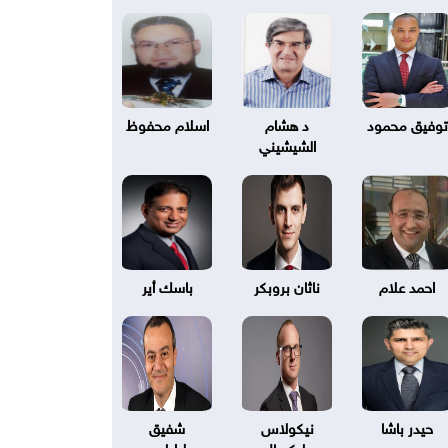
توفيق محمود
د هشام
اسلام محفوظ
الشيشيني
احمد علام
ناثان بروبكر
باسك أير
حيدر باشا
نيكولاس
شفيق
بليكسال
طرابلسي