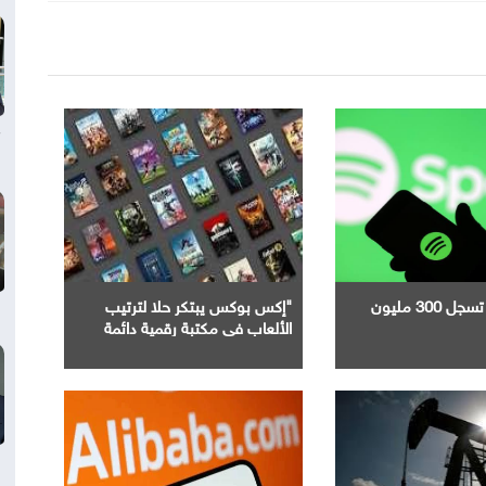
"سبوتيفاي" تسجل 300 مليون
"إكس بوكس يبتكر حلا لترتيب
الألعاب في مكتبة رقمية دائمة