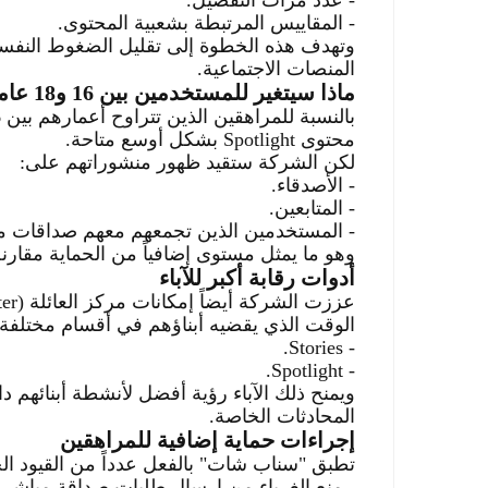
-
عدد مرات التفضيل
.
-
المقاييس المرتبطة بشعبية المحتوى
.
وتهدف هذه الخطوة إلى تقليل الضغوط النفسية
المنصات الاجتماعية
.
ماذا سيتغير للمستخدمين بين 16 و18 عاماً؟
محتوى
Spotlight
بشكل أوسع متاحة
.
لكن الشر
كة ستقيد ظهور منشوراتهم على
:
-
الأصدقاء
.
-
المتابعين
.
-
المستخدمين الذين تجمعهم معهم صداقات 
وهو ما يمثل مستوى إضافياً من الحماية مقارنة 
أدوات رقابة أكبر للآباء
عززت الشركة أيضاً إمكانات مركز العائلة
(Family Center)
الوقت الذي يقضيه أبناؤهم في أقسام مختلفة 
- Stories.
- Spotlight.
ويمنح ذلك الآباء رؤية أفضل لأنشطة أبنائهم 
المحادثات الخاصة
.
إجراءات حماية إضافية للمراهقين
تطبق "سناب شات" بالفعل عدداً من القيود الخ
-
منع الغرباء من إرسال طلبات صداقة مباشرة