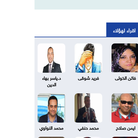
اقراء لهؤلاء
فاتن الخولى
فريد شوقى
د.ياسر بهاء
الدين
ايمن صلاح
محمد حنفي
محمد النواوي