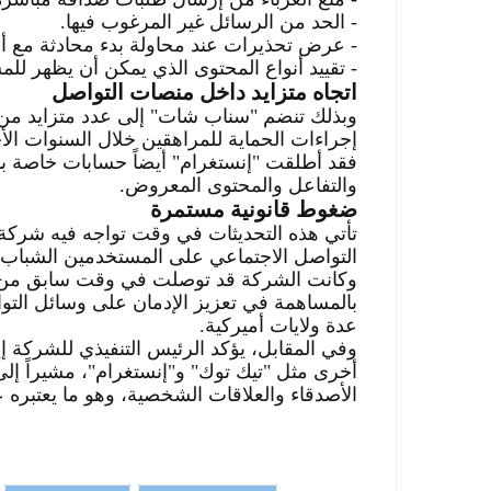
-
الحد من الرسائل غير المرغوب فيها
.
-
عرض تحذيرات عند محاولة بدء محادثة مع 
-
تقييد أنواع المحتوى الذي يمكن أن يظهر لل
اتجاه متزايد داخل منصات التواصل
وبذلك تنضم "سناب شات" إلى عدد متزايد من 
إجراءات الحماية للمراهقين خلال السنوات الأ
فقد أطلقت "إنستغرام" أيضاً حسابات خاصة با
والتفاعل والمحتوى المعروض
.
ضغوط قانونية مستمرة
تأتي هذه التحديثات في وقت تواجه فيه شركة س
التواصل الاجتماعي على المستخدمين الشباب
وكانت الشركة قد توصلت في وقت سابق من ال
بالمساهمة في تعزيز الإدمان على وسائل التو
عدة ولايات أميركية
.
وفي المقابل، يؤكد الرئيس التنفيذي للشركة
أخرى مثل "تيك توك" و"إنستغرام"، مشيراً إل
الأصدقاء والعلاقات الشخصية، وهو ما يعتبره عا