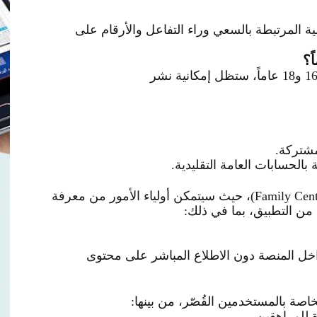
 المرتبطة بالسعي وراء التفاعل والأرقام على
بالنسبة للمراهقين الذين تتراوح أعمارهم بين 16 و18 عاماً، ستظل إمكانية نشر
مشتركة
.
بالحسابات العامة التقليدية
.
، حي
ث سيتمكن أولياء الأمور من معرفة
من التطبيق، بما في ذلك
:
داخل المنصة دون الاطلاع المباشر على محتوى
اصة بالمستخدمين القُصّر، من بينها
:
 للمراهقين
.