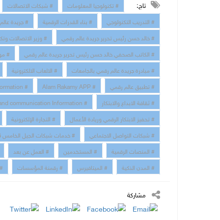
تاج:
# تكنولوجيا المعلومات
# شبكات الاتصالات
# التدريب التكنولوجي
# بناء القدرات الرقمية
# جريدة عالم
# خالد حسن رئيس تحرير جريدة عالم رقمي
# وزير الاتصالات وتك
# الكاتب الصحفي خالد حسن رئيس تحرير جريدة عالم رقمي
# مو
# مبادرة جريدة عالم رقمي بالجامعات
# الالعاب الالكترونية
# تطبيق عالم رقمي
# Alam Rakamy APP
# Digital Transformation
# ثقافة الابداع والابتكار
# technology and communication Information
# تحفيز الابتكار الرقمي وريادة الأعمال
# التجارة الإلكترونية
# شبكات التواصل الاجتماعي
# خدمات شبكات الجيل الخامس 5G
# المنصات الرقمية
# المستخدمين
# العمل عن بعد
# المدن الذكية
# الميتافيرس
# رقمنة المؤسسات
# 
مشاركة