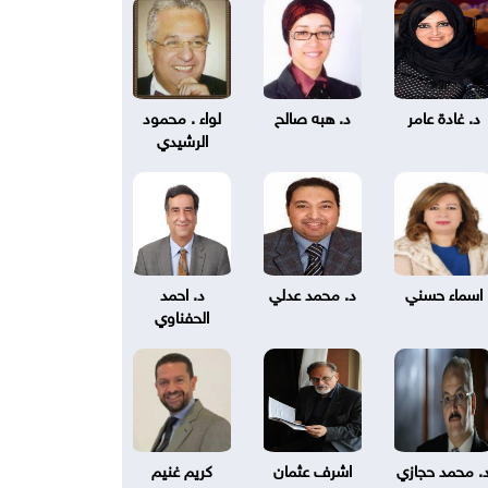
د. غادة عامر
د. هبه صالح
لواء . محمود
الرشيدي
اسماء حسني
د. محمد عدلي
د. احمد
الحفناوي
. محمد حجازي
اشرف عثمان
كريم غنيم