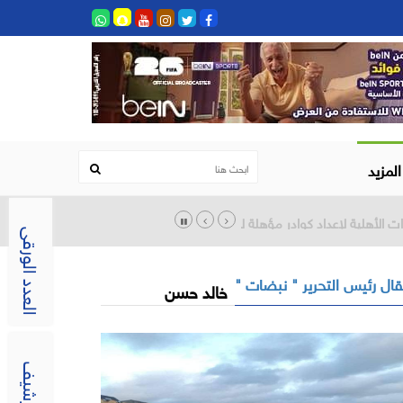
المزيد
العدد الورقى
ال رئيس التحرير " نبضات "
خالد حسن
الارشيف