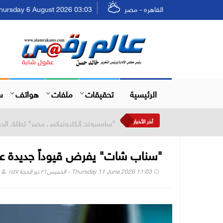
القاهره - مصر
Thursday 6 August 2026 03:03 - الخميس ٢٢ صفر ٤٨
الرئيسية
تحقيقات
ملفات
هواتف
س
أخر الأخبار
30 مليار جنيه تسهيلات ضمن مبادرة تمويل القطاعات الصناعية ذات الأولوية بعائد مخفض لمدة 5 سنوات
"سناب شات" يفرض قيوداً جديدة على ال
Thursday 11 June 2026 11:03 - الخميس ٢٦ ذو الحجة ١٤٤٧