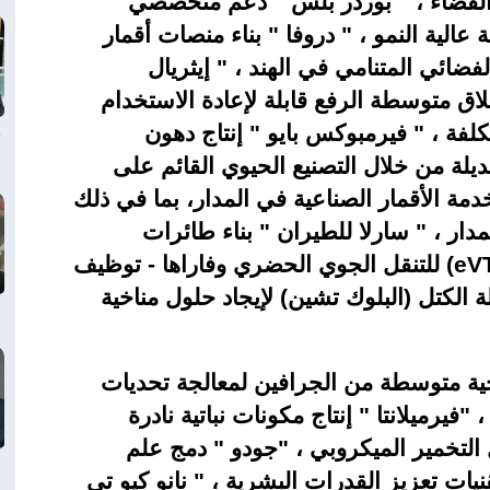
 الفضاء ، " بوردر بلس " دعم متخصصي
الية النمو ، " دروفا " بناء منصات أقمار
فضائي المتنامي في الهند ، " إيثريال
ق متوسطة الرفع قابلة لإعادة الاستخدام
لفة ، " فيرمبوكس بايو " إنتاج دهون
بديلة من خلال التصنيع الحيوي القائم على
خدمة الأقمار الصناعية في المدار، بما في ذلك
مدار ، " سارلا للطيران " بناء طائرات
(eV
للتنقل الجوي الحضري وفاراها - توظيف
 الكتل (البلوك تشين) لإيجاد حلول مناخية
ية متوسطة من الجرافين لمعالجة تحديات
"فيرميلانتا " إنتاج مكونات نباتية نادرة
لتخمير الميكروبي ، "جودو " دمج علم
يات تعزيز القدرات البشرية ، " نانو كيو تي