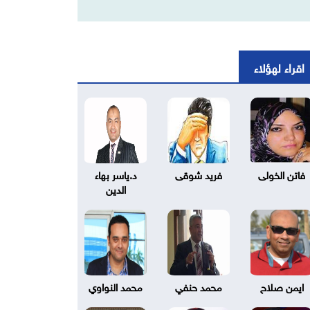
اقراء لهؤلاء
فاتن الخولى
فريد شوقى
د.ياسر بهاء
الدين
ايمن صلاح
محمد حنفي
محمد النواوي