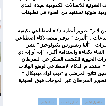
ف الضوئية للاتصالات الكمومية بعيدة المدى
ية ضوئية تستفيد من الضوء في تطبيقات
بشن لابز" تطوير أنظمة ذكاء اصطناعي تكيفية
ناعات ، "ألبرت " توفير منصة ذكاء اصطناعي
تبرات ، "ألتا ريسورس تكنولوجيز " نشر
النقاء بكفاءة واستدامة أكبر ، "إيه أو إيه دي
رات الحيوية للكشف المبكر عن السرطان
" استخدام الذكاء الاصطناعي لوضع البيانات
سين نتائج المرضى و "ديب لوك ميديكال "
تصوير السرطان عبر الموجات فوق الصوتية
# التحول الرقمي
# حلول الرقمنة
# عالم رقمي