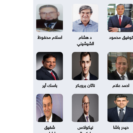
توفيق محمود
د هشام
اسلام محفوظ
الشيشيني
احمد علام
ناثان بروبكر
باسك أير
حيدر باشا
نيكولاس
شفيق
بليكسال
طرابلسي