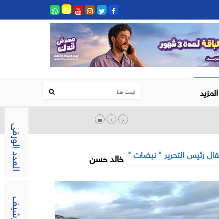
المزيد
العدد الورقى
ال رئيس التحرير " نبضات "
خالد حسن
الارشيف