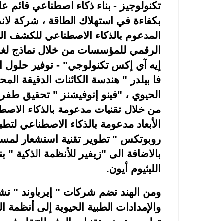
تكنولوجيز - بناء ذكاء اصطناعي قائم عل
بكفاءة في استهلاك الطاقة ، شركة لان
المدعوم بالذكاء الاصطناعي للكشف الم
الرقمي للمؤسسات من خلال نماذج لغوية
إيه آي إكس تكنولوجي" - توفير حلول الذ
فا بيلدر " هندسة الكائنات الدقيقة المحب
الحيوي ، "فينو إنوفيشنز " تحقيق طفر
من خلال تقنيات مدعومة بالذكاء الاصطناع
الأبعاد مدعومة بالذكاء الاصطناعي لتط
روبوتكس " تطوير تقنية استشعار لمسية
بالاضافة الى "زيفير للأنظمة الذكية " 
الليثيوم أيون
.
ومن الهند تضم شركات " إيرباوند " ت
والإمدادات الطبية الحيوية إلى أنظمة ال