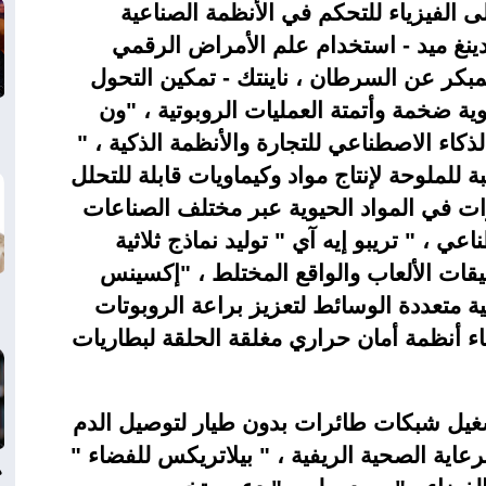
ى الفيزياء للتحكم في الأنظمة الصناعية
دينغ ميد - استخدام علم الأمراض الرقمي
بكر عن السرطان ، ناينتك - تمكين التحول
 ضخمة وأتمتة العمليات الروبوتية ، "ون
كاء الاصطناعي للتجارة والأنظمة الذكية ، "
ة للملوحة لإنتاج مواد وكيماويات قابلة للتحلل
ات في المواد الحيوية عبر مختلف الصناعات
ي ، " تريبو إيه آي " توليد نماذج ثلاثية
بيقات الألعاب والواقع المختلط ، "إكسينس
 متعددة الوسائط لتعزيز براعة الروبوتات
بناء أنظمة أمان حراري مغلقة الحلقة لبطاريات
شغيل شبكات طائرات بدون طيار لتوصيل الدم
رعاية الصحية الريفية ، " بيلاتريكس للفضاء "
د