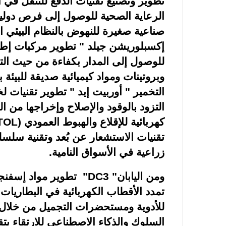
تطوير وتصنيع تقنيات الدفع للتنقل في
الرعاية الصحية للوصول إلى فرص دولية ع
صناعية صغيرة للنهوض بالنظام البيئي ال
إكسبلوريشن جيلد " تطوير مركبات إطلا
للوصول إلى المدار بكفاءة من حيث التك
وبروتينات ومواد كيميائية صديقة للبيئة 
التخمير " أوربيت إيد " تطوير تقنيات ل
التزود بالوقود والإصلاح وإخراجها من ال
كهربائية للإقلاع والهبوط العمودي
TOL)
تقنيات الاستشعار عن بُعد وتقنية سلسلة
زراعية في الأسواق النامية
.
ومن اليابان" 3
DC
"
تطوير مواد إسفنج
تمدد الأقطاب الكهربائية في البطاريات ، 
للأدوية ومستحضرات التجميل من خلال ا
السلوك والذكاء الاصطناعي للارتقاء بتقن