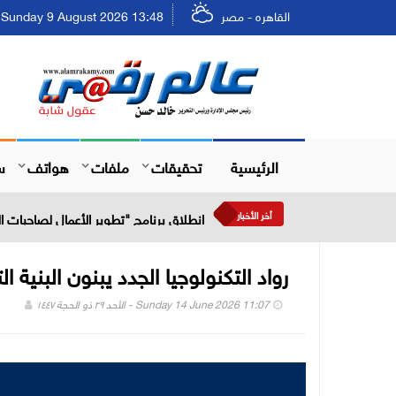
القاهره - مصر
Sunday 9 August 2026 13:48 - الأحد ٢٥ صفر ١٤٤٨
الرئيسية
تحقيقات
ملفات
هواتف
س
أخر الأخبار
انطلاق برنامج "تطوير الأعمال لصاحبات
رواد التكنولوجيا الجدد يبنون البنية 
Sunday 14 June 2026 11:07 - الأحد ٢٩ ذو الحجة ١٤٤٧