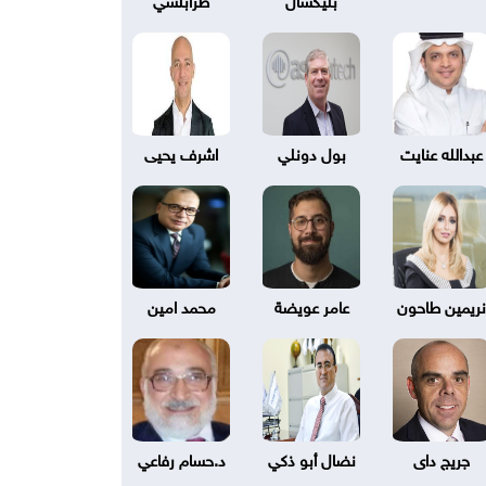
عبدالله عنايت
بول دونلي
اشرف يحيى
نريمين طاحون
عامر عويضة
محمد امين
جريج داى
نضال أبو ذكي
د.حسام رفاعي