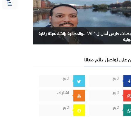
نبضات حارس أمان ل " AI" ..والمطالبة بإنشاء هيئة رقابة
ولية
 على تواصل دائم معانا
تابع
تابع
تابع
اشترك
تابع
تابع