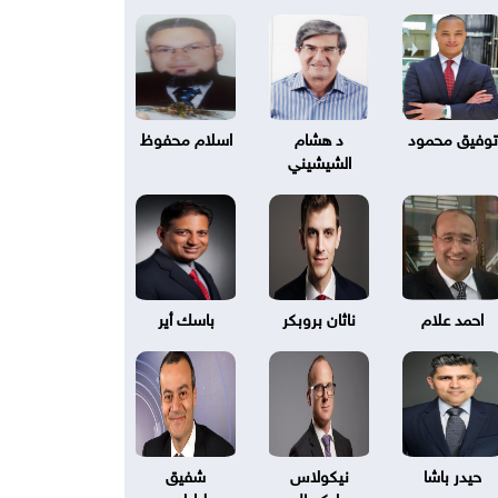
توفيق محمود
د هشام
اسلام محفوظ
الشيشيني
احمد علام
ناثان بروبكر
باسك أير
حيدر باشا
نيكولاس
شفيق
بليكسال
طرابلسي