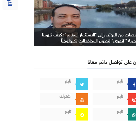
بضات من الروتين إلى "الاستثمار المغامر": كيف تلهمنا
جربة " آنهوي" لتطوير المحافظات تكنولوجياً
 على تواصل دائم معانا
تابع
تابع
تابع
اشترك
تابع
تابع