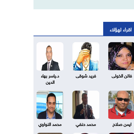
اقراء لهؤلاء
فاتن الخولى
فريد شوقى
د.ياسر بهاء
الدين
ايمن صلاح
محمد حنفي
محمد النواوي