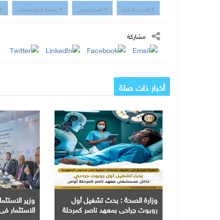
# المدن الذكية
# الميتافيرس
# رقمنة المؤسسات
# 
مشاركة
أخبار ذات صلة
وزارة الصحة : بحث تشغيل أول
وزير الاستث
روبوت جراحي بمعهد ناصر كمرحلة
الاستثمار ف
اولي
التكنولوجيا و