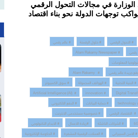
الوزارة في مجالات التحول الرقمي
واكب توجهات الدولة نحو بناء اقتصاد
# التحول الرقمي
# حلول الرقمنة
# عالم رقمي
 رقمي
# Alam Rakamy Newspaper
نولوجيا المعلومات
قع جريدة عالم رقمي
# Alam Rakamy
# البنية التحتية
# الهواتف المحمولة
# سوق الكمبيوتر
# Artificial Intelligence (AI)
# innovation
# حماية البيانات
# الدفع الالكتروني
# الاقتصاد الرقمي
# خصوصية مستخدمى الانترنت
# الشركات الناشئة
#ريادة الاعمال
# الابداع التكنولوجي
# الامن السبيراني
# العملات الرقمية المشفرة
# الحكومة الإلكترونية