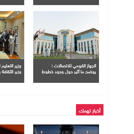
الخضراء والك
أمام كبرى ال
الجهاز القومي للاتصالات :
وزير التعليم 
يوضح ما أثير حول وجود خطوط
وزير الثقافة
هاتف محمول مسجلة بأسماء
مصر توظيف ا
بعض المواطنين دون علمهم
تطوير أداء ال
الرقمية
أخبار تهمك