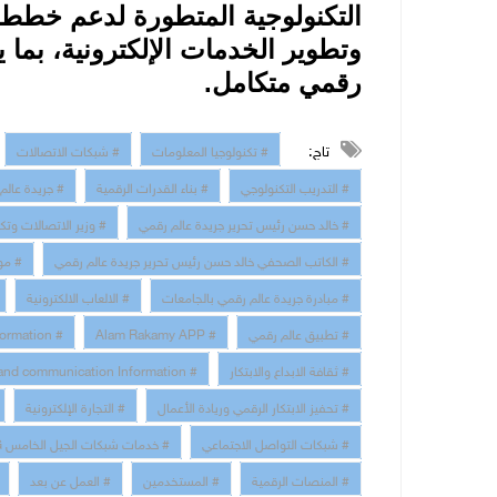
التكنولوجية المتطورة لدعم خطط 
وتطوير الخدمات الإلكترونية، بما ي
رقمي متكامل
.
تاج:
# تكنولوجيا المعلومات
# شبكات الاتصالات
# التدريب التكنولوجي
# بناء القدرات الرقمية
# جريدة عالم
# خالد حسن رئيس تحرير جريدة عالم رقمي
# وزير الاتصالات وتك
# الكاتب الصحفي خالد حسن رئيس تحرير جريدة عالم رقمي
# مو
# مبادرة جريدة عالم رقمي بالجامعات
# الالعاب الالكترونية
# تطبيق عالم رقمي
# Alam Rakamy APP
# Digital Transformation
# ثقافة الابداع والابتكار
# technology and communication Information
# تحفيز الابتكار الرقمي وريادة الأعمال
# التجارة الإلكترونية
# شبكات التواصل الاجتماعي
# خدمات شبكات الجيل الخامس 5G
# المنصات الرقمية
# المستخدمين
# العمل عن بعد