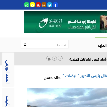
المزيد
أمام كبرى الشركات الهندية
العدد الورقى
ال رئيس التحرير " نبضات "
خالد حسن
الارشيف