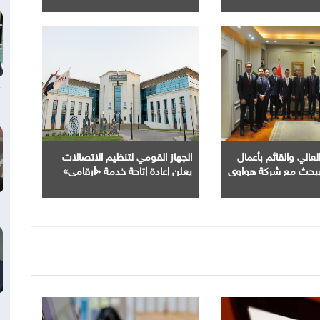
يماويات والسيارات
المالية الكترونيا
شركات الهندية
العالي والقائم بأعمال
الجهاز القومي لتنظيم الاتصالات
 يبحث مع شركة هواوي
يعلن إعادة إتاحة خدمة «أرقامي»
لذكاء الاصطناعي في
عبر تطبيق My NTRA بحل فني
جامعات وبناء الكوادر
مؤقت لحين استكمال التحديثات