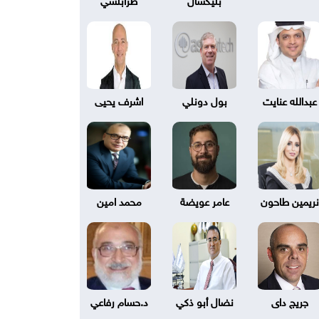
عبدالله عنايت
بول دونلي
اشرف يحيى
نريمين طاحون
عامر عويضة
محمد امين
جريج داى
نضال أبو ذكي
د.حسام رفاعي