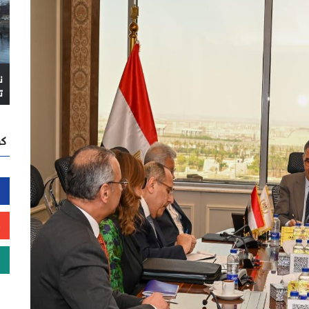
ن
ت
كن