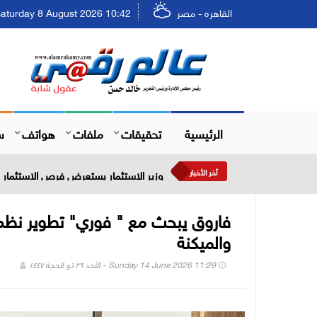
القاهره - مصر
Saturday 8 August 2026 10:42 - السبت ٢٤ صفر ٤٤٨
الرئيسية
تحقيقات
ملفات
هواتف
س
أخر الأخبار
وزير الاستثمار يستعرض فرص الاستثمار في
فاروق يبحث مع " فوري" تطوير نظم 
والميكنة
Sunday 14 June 2026 11:29 - الأحد ٢٩ ذو الحجة ١٤٤٧