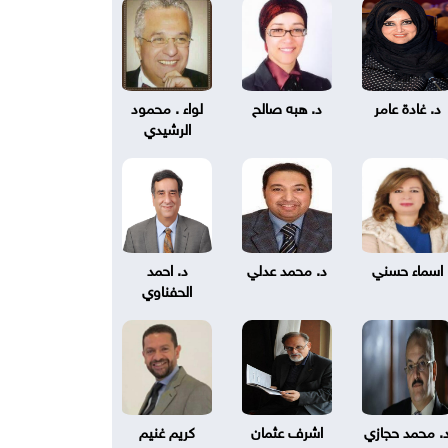
د. غادة عامر
د. هبه صالح
لواء . محمود
الرشيدي
اسماء حسني
د. محمد عدلي
د. احمد
الحفناوي
. محمد حجازي
اشرف عثمان
كريم غنيم