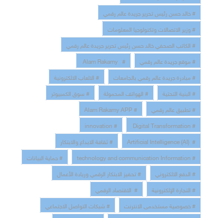
# خالد حسن رئيس تحرير جريدة عالم رقمي
# وزير الاتصالات وتكنولوجيا المعلومات
# الكاتب الصحفي خالد حسن رئيس تحرير جريدة عالم رقمي
# موقع جريدة عالم رقمي
# Alam Rakamy
# مبادرة جريدة عالم رقمي بالجامعات
# الالعاب الالكترونية
# البنية التحتية
# الهواتف المحمولة
# سوق الكمبيوتر
# تطبيق عالم رقمي
# Alam Rakamy APP
# innovation
# Digital Transformation
# Artificial Intelligence (AI)
# ثقافة الابداع والابتكار
# technology and communication Information
# حماية البيانات
# الدفع الالكتروني
# تحفيز الابتكار الرقمي وريادة الأعمال
# التجارة الإلكترونية
# الاقتصاد الرقمي
# خصوصية مستخدمى الانترنت
# شبكات التواصل الاجتماعي