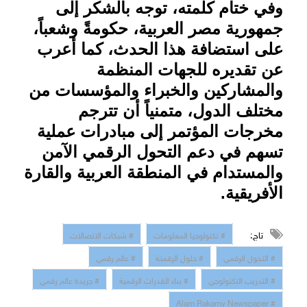
وفي ختام كلمته، توجه بالشكر إلى
جمهورية مصر العربية، حكومةً وشعباً،
على استضافة هذا الحدث، كما أعرب
عن تقديره للجهات المنظمة
والمشاركين والخبراء والمؤسسات من
مختلف الدول، متمنياً أن تترجم
مخرجات المؤتمر إلى مبادرات عملية
تسهم في دعم التحول الرقمي الآمن
والمستدام في المنطقة العربية والقارة
الأفريقية.
تاج:
# تكنولوجيا المعلومات
# شبكات الاتصالات
# التحول الرقمي
# حلول الرقمنة
# عالم رقمي
# التدريب التكنولوجي
# بناء القدرات الرقمية
# جريدة عالم رقمي
# Alam Rakamy Newspaper