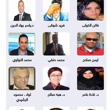
فاتن الخولى
فريد شوقى
د.ياسر بهاء الدين
ايمن صلاح
محمد حنفي
محمد النواوي
د. غادة عامر
د. هبه صالح
لواء . محمود
الرشيدي