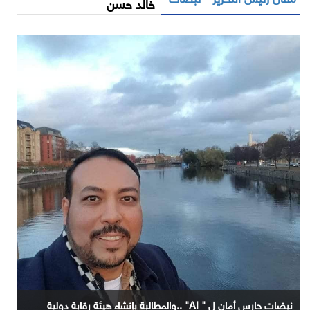
خالد حسن
نبضات حارس أمان ل " AI" ..والمطالبة بإنشاء هيئة رقابة دولية