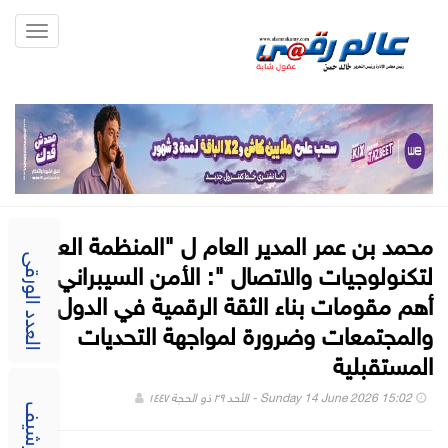
Toggle
gation
محمد بن عمر المدير العام ل "المنظمة العربية
لتكنولوجيات والاتصال ": الأمن السيبراني أحد
العدد الورقى
أهم مقومات بناء الثقة الرقمية في الدول
والمجتمعات وضرورة لمواجهة التحديات
المستقبلية
Sunday 14 June 2026 15:02 - الأحد ٢٩ ذو الحجة ١٤٤٧
الارشيف