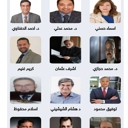
اسماء حسني
د. محمد عدلي
د. احمد الحفناوي
د. محمد حجازي
اشرف عثمان
كريم غنيم
توفيق محمود
د هشام الشيشيني
اسلام محفوظ