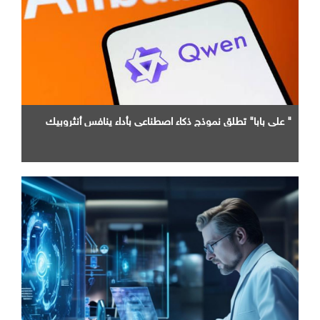
" علي بابا" تطلق نموذج ذكاء اصطناعي بأداء ينافس أنثروبيك