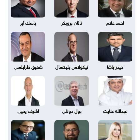
احمد علام
ناثان بروبكر
باسك أير
حيدر باشا
نيكولاس بليكسال
شفيق طرابلسي
عبدالله عنايت
بول دونلي
اشرف يحيى