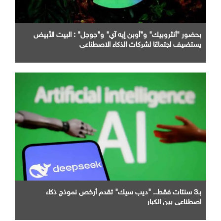
بحضور "أنثروبيك" و"أوبن إيه آي" و"جوجل" : البيت الأبيض
يستضيف اجتماعًا لشركات الذكاء الاصطناعي
بـ3 سنتات فقط.. "ديب سيك" تقدم أرخص نموذج ذكاء
اصطناعي بين الكبار