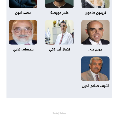
نريمين طاحون
عامر عويضة
محمد امين
جريج داى
نضال أبو ذكي
د.حسام رفاعي
اشرف صلاح الدين
مساحة إعلانية