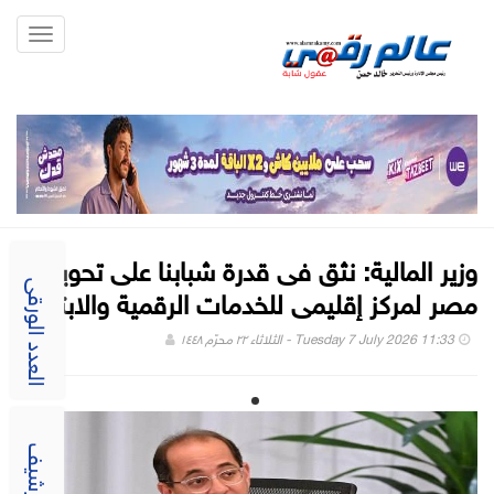
Toggle
gation
وزير المالية: نثق فى قدرة شبابنا على تحويل
مصر لمركز إقليمى للخدمات الرقمية والابتكار
العدد الورقى
Tuesday 7 July 2026 11:33 - الثلاثاء ٢٢ محرّم ١٤٤٨
الارشيف