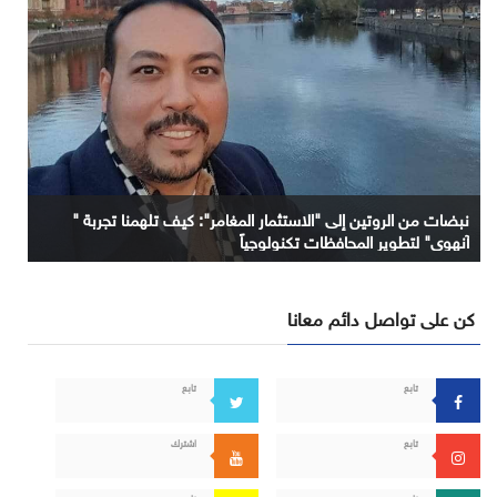
نبضات من الروتين إلى "الاستثمار المغامر": كيف تلهمنا تجربة "
آنهوي" لتطوير المحافظات تكنولوجياً
كن على تواصل دائم معانا
تابع
تابع
تابع
اشترك
تابع
تابع