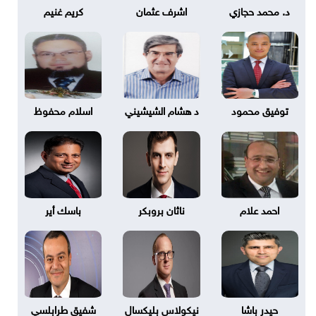
د. محمد حجازي
اشرف عثمان
كريم غنيم
توفيق محمود
د هشام الشيشيني
اسلام محفوظ
احمد علام
ناثان بروبكر
باسك أير
حيدر باشا
نيكولاس بليكسال
شفيق طرابلسي