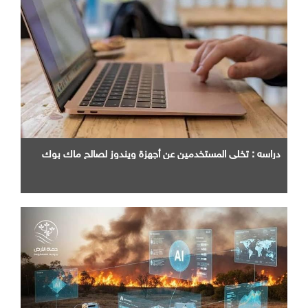
دراسه : تخلي المستخدمين عن أجهزة ويندوز لصالح ماك بوك