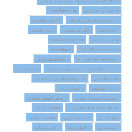
# الكاتب الصحفي خالد حسن رئيس تحرير جريدة عالم رقمي
# موقع جريدة عالم رقمي
# Alam Rakamy
# مبادرة جريدة عالم رقمي بالجامعات
# الالعاب الالكترونية
# البنية التحتية
# الهواتف المحمولة
# سوق الكمبيوتر
# تطبيق عالم رقمي
# Alam Rakamy APP
# innovation
# Digital Transformation
# Artificial Intelligence (AI)
# ثقافة الابداع والابتكار
# technology and communication Information
# حماية البيانات
# الدفع الالكتروني
# تحفيز الابتكار الرقمي وريادة الأعمال
# التجارة الإلكترونية
# الاقتصاد الرقمي
# خصوصية مستخدمى الانترنت
# شبكات التواصل الاجتماعي
# خدمات شبكات الجيل الخامس 5G
# الشركات الناشئة
#ريادة الاعمال
# الابداع التكنولوجي
# المنصات الرقمية
# المستخدمين
# العمل عن بعد
# الامن السبيراني