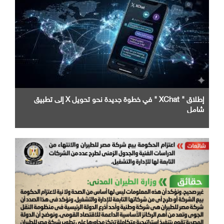
إطلاق " XChat " في خطوة جديدة نحو تحويل X إلى تطبيق
شامل