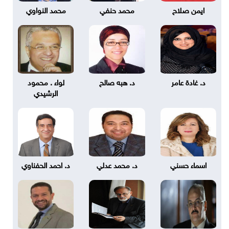
ايمن صلاح
محمد حنفي
محمد النواوي
د. غادة عامر
د. هبه صالح
لواء . محمود
الرشيدي
اسماء حسني
د. محمد عدلي
د. احمد الحفناوي