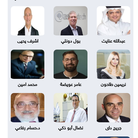
عبدالله عنايت
بول دونلي
اشرف يحيى
نريمين طاحون
عامر عويضة
محمد امين
جريج داى
نضال أبو ذكي
د.حسام رفاعي