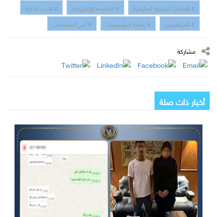
# العملات الرقمية المشفرة
# الحكومة الإلكترونية
# المدن الذكية
# الميتافيرس
# رقمنة المؤسسات
# أمن المعلومات
مشاركة
أخبار ذات صلة