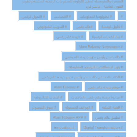
الصغيرة والمتوسطة تعطي الأولوية للمدفوعات الرقمية السلسة وتطوير
القوى العاملة ، ماستر كارد
#
# تكنولوجيا المعلومات
# الاتصالات
# التحول الرقمي
# حلول الرقمنة
#عالم رقمي
# التدريب التكنولوجي
# بناء القدرات الرقمية
# جريدة عالم رقمي
# Alam Rakamy Newspaper
# خالد حسن رئيس تحرير جريدة عالم رقمي
# وزير الاتصالات وتكنولوجيا المعلومات
# الكاتب الصحفي خالد حسن رئيس تحرير جريدة عالم رقمي
# موقع جريدة عالم رقمي
# Alam Rakamy
# مبادرة جريدة عالم رقمي بالجامعات
# الالعاب الالكترونية
# البنية التحتية
# الهواتف المحمولة
# سوق الكمبيوتر
# تطبيق عالم رقمي
# Alam Rakamy APP
# innovation
# Digital Transformation
# Artificial Intelligence (AI)
# ثقافة الابداع والابتكار