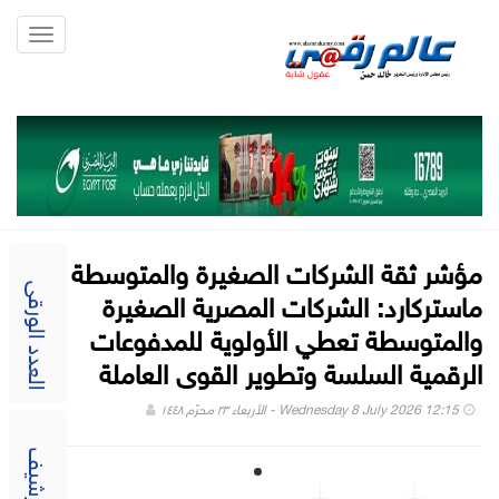
Toggle
gation
مؤشر ثقة الشركات الصغيرة والمتوسطة من
ماستركارد: الشركات المصرية الصغيرة
العدد الورقى
والمتوسطة تعطي الأولوية للمدفوعات
الرقمية السلسة وتطوير القوى العاملة
Wednesday 8 July 2026 12:15 - الأربعاء ٢٣ محرّم ١٤٤٨
الارشيف