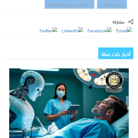
# وزير الاتصالات
# #عالم_رقمي #alamrakamy
مشاركة
أخبار ذات صلة