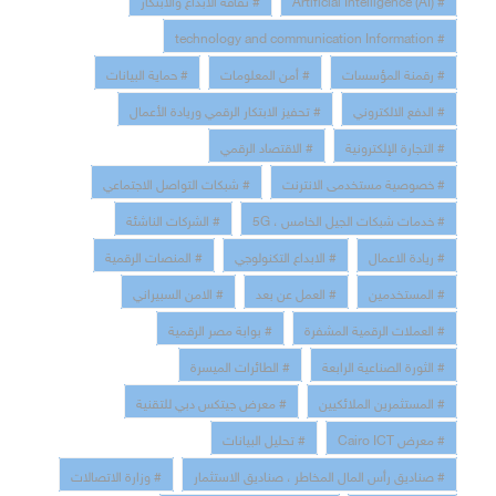
# technology and communication Information
# رقمنة المؤسسات
# أمن المعلومات
# حماية البيانات
# الدفع الالكتروني
# تحفيز الابتكار الرقمي وريادة الأعمال
# التجارة الإلكترونية
# الاقتصاد الرقمي
# خصوصية مستخدمى الانترنت
# شبكات التواصل الاجتماعي
# خدمات شبكات الجيل الخامس ، 5G
# الشركات الناشئة
# ريادة الاعمال
# الابداع التكنولوجي
# المنصات الرقمية
# المستخدمين
# العمل عن بعد
# الامن السبيراني
# العملات الرقمية المشفرة
# بوابة مصر الرقمية
# الثورة الصناعية الرابعة
# الطائرات الميسرة
# المستثمرين الملائكيين
# معرض جيتكس دبي للتقنية
# معرض Cairo ICT
# تحليل البيانات
# صناديق رأس المال المخاطر ، صناديق الاستثمار
# وزارة الاتصالات