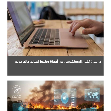
دراسه : تخلي المستخدمين عن أجهزة ويندوز لصالح ماك بوك