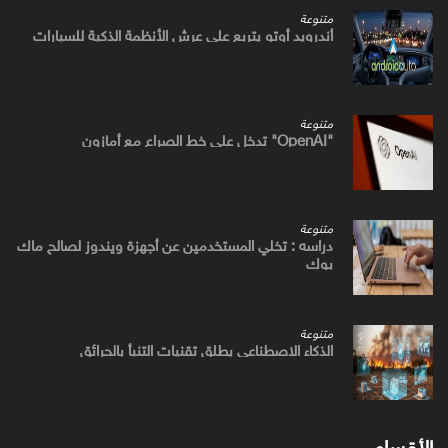
متنوعة
أندرويد أوتو يتربع علي عرش الأنظمة الذكية للسيارات
متنوعة
"OpenAI" تدخل علي خط الصراع مع أمازون
متنوعة
دراسه : تخلي المستخدمين عن أجهزة ويندوز لصالح ماك
بوك
متنوعة
الذكاء الاصطناعي يطلق تقنيات التنبأ بالحرائق
الأقسام