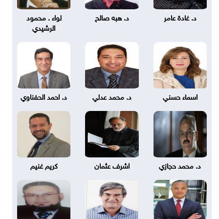
د. غادة عامر
د. هبه صالح
لواء . محمود
الرشيدي
اسماء حسني
د. محمد عدلي
د. احمد الحفناوي
د. محمد حجازي
اشرف عثمان
كريم غنيم