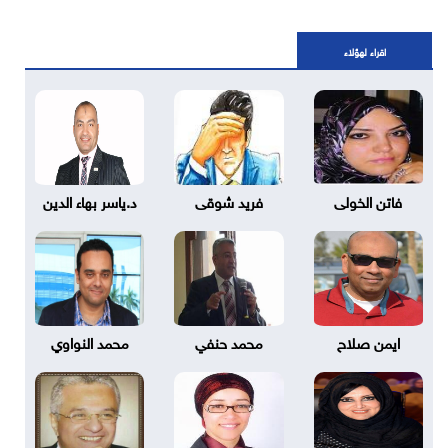
اقراء لهؤلاء
فاتن الخولى
فريد شوقى
د.ياسر بهاء الدين
ايمن صلاح
محمد حنفي
محمد النواوي