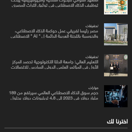
توظيف الذكاء الاصطناعي في توثيق التراث المصري
القديم
تحقيقات
مصر رئيسا لفريقي عمل حوكمة الذكاء الاصطناعي،
والحوسبة باللجنة العربية الدائمة ل " AI " الاصطناعي
والتكنولوجيات البازغة بمجلس الوزراء العرب للاتصالات
تحقيقات
التعليم العالي: جامعة الدلتا التكنولوجية تحصد المركز
الأول في المؤتمر العلمي الدولي السادس للاتصالات
بمشروع يوظف الذكاء الاصطناعي لتطوير صناعة الكتان
حوارات
حجم سوق الذكاء الاصطناعي العالمي سيرتفع من 189
مليار دولار في 2023 إلى 4.8 تريليونات دولار بحلول
2033
اخترنا لك