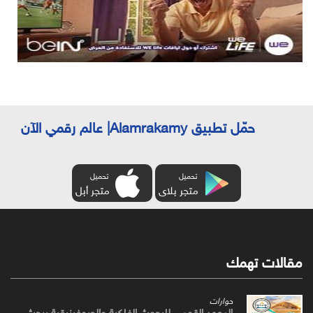
حمّل تطبيق Alamrakamy| عالم رقمي الآن
تحميل
تحميل
متجر بلاى
متجر أبل
مقالات تهمك
حوارات
المعهد القومي للبحوث الفلكية والجيوفيزيقية يبحث