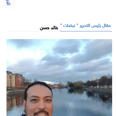
مقال رئيس التحرير " نبضات "
خالد حسن