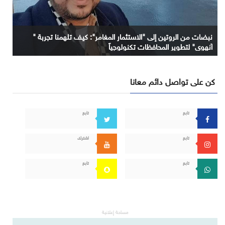
نبضات من الروتين إلى "الاستثمار المغامر": كيف تلهمنا تجربة "
آنهوي" لتطوير المحافظات تكنولوجياً
كن على تواصل دائم معانا
تابع
تابع
تابع
اشترك
تابع
تابع
مساحة إعلانية