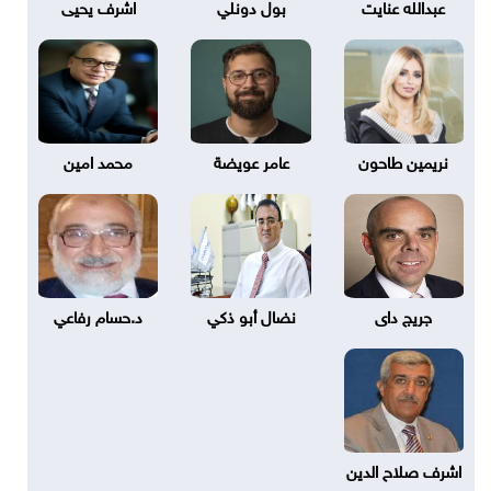
عبدالله عنايت
بول دونلي
اشرف يحيى
نريمين طاحون
عامر عويضة
محمد امين
جريج داى
نضال أبو ذكي
د.حسام رفاعي
اشرف صلاح الدين