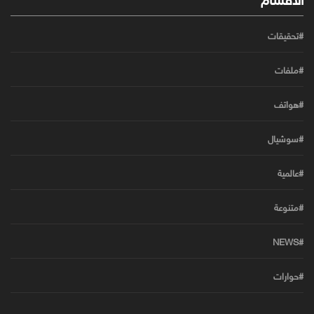
#تحقيقات
#ملفات
#هواتف
#سوشيال
#عالمية
#متنوعة
#NEWS
#حوارات