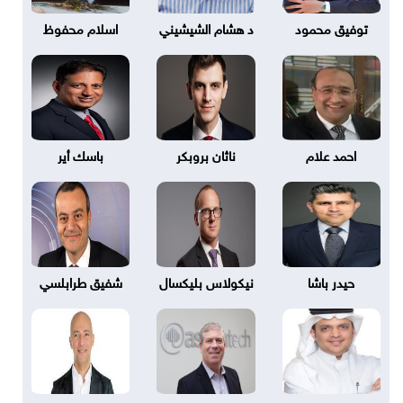
توفيق محمود
د هشام الشيشيني
اسلام محفوظ
احمد علام
ناثان بروبكر
باسك أير
حيدر باشا
نيكولاس بليكسال
شفيق طرابلسي