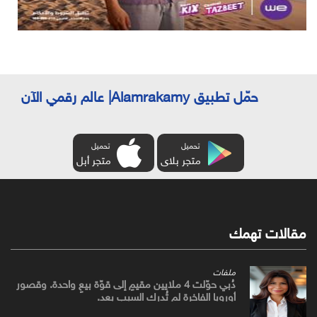
حمّل تطبيق Alamrakamy| عالم رقمي الآن
تحميل
تحميل
متجر بلاى
متجر أبل
مقالات تهمك
ملفات
دُبي حوّلت 4 ملايين مقيمٍ إلى قوّة بيعٍ واحدة. وقصور
أوروبا الفاخرة لم تُدرك السبب بعد.