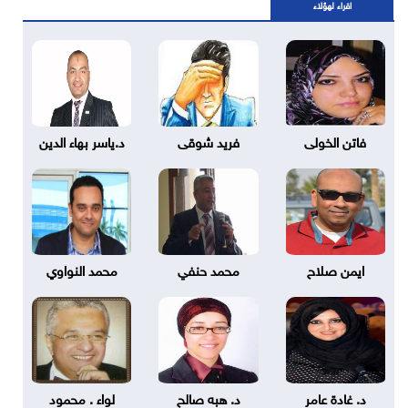
اقراء لهؤلاء
فاتن الخولى
فريد شوقى
د.ياسر بهاء الدين
ايمن صلاح
محمد حنفي
محمد النواوي
د. غادة عامر
د. هبه صالح
لواء . محمود