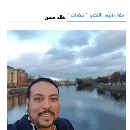
مقال رئيس التحرير " نبضات "
خالد حسن