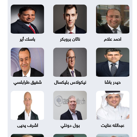
احمد علام
ناثان بروبكر
باسك أير
حيدر باشا
نيكولاس بليكسال
شفيق طرابلسي
عبدالله عنايت
بول دونلي
اشرف يحيى