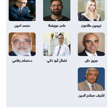
نريمين طاحون
عامر عويضة
محمد امين
جريج داى
نضال أبو ذكي
د.حسام رفاعي
اشرف صلاح الدين