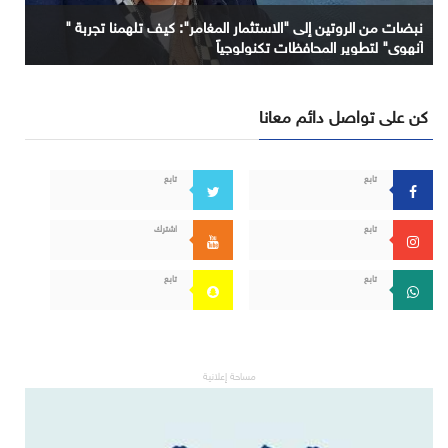
نبضات من الروتين إلى "الاستثمار المغامر": كيف تلهمنا تجربة "
آنهوي" لتطوير المحافظات تكنولوجياً
كن على تواصل دائم معانا
تابع
تابع
تابع
اشترك
تابع
تابع
مساحة إعلانية