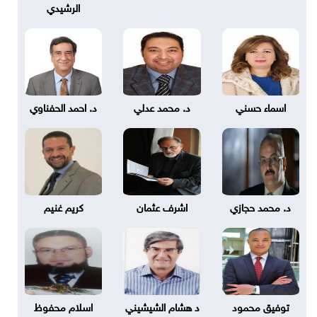
الرشيدي
اسماء حسني
د. محمد عدلي
د. احمد الحفناوي
د. محمد حجازي
اشرف عثمان
كريم غنيم
توفيق محمود
د هشام الشيشيني
اسلام محفوظ