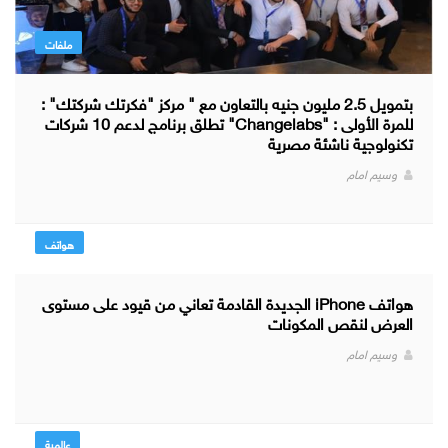
ملفات
بتمويل 2.5 مليون جنيه بالتعاون مع " مركز "فكرتك شركتك" :
للمرة الأولى : "Changelabs" تطلق برنامج لدعم 10 شركات
تكنولوجية ناشئة مصرية
وسيم امام
هواتف
هواتف iPhone الجديدة القادمة تعاني من قيود على مستوى
العرض لنقص المكونات
وسيم امام
عالمية