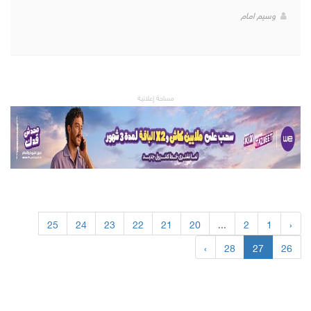
وسيم امام
مساحة إعلانية
25
24
23
22
21
20
...
2
1
‹
›
28
27
26