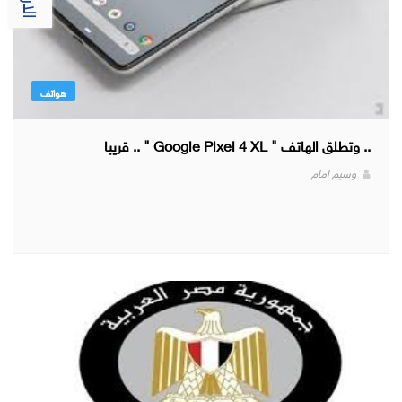
هواتف
.. وتطلق الهاتف " Google Pixel 4 XL " .. قريبا
وسيم امام