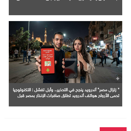
" زلزال مصر" أندرويد ينجح في التحذير.. وأبل تفشل : التكنولوجيا
تحمي الأرواح هواتف أندرويد تطلق صافرات الإنذار بمصر قبل
الزلزال بثوانٍ و"آيفون" خارج الخدمة