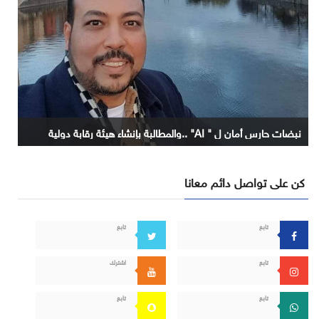
نبضات حارس أمان ل " AI" ..والمطالبة بإنشاء هيئة رقابة دولية
كن على تواصل دائم معانا
تابع
تابع
تابع
اشترك
تابع
تابع