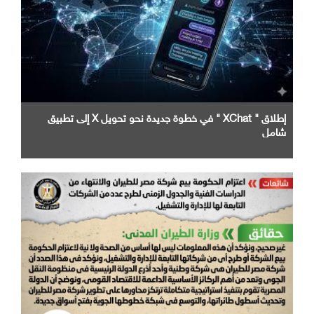
إطلاق " XChat " في خطوة جديدة نحو تحويل X إلى تطبيق
شامل