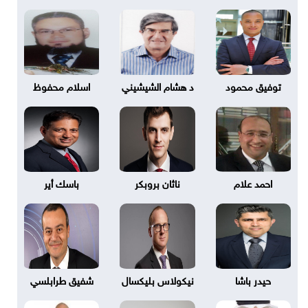
توفيق محمود
د هشام الشيشيني
اسلام محفوظ
احمد علام
ناثان بروبكر
باسك أير
حيدر باشا
نيكولاس بليكسال
شفيق طرابلسي