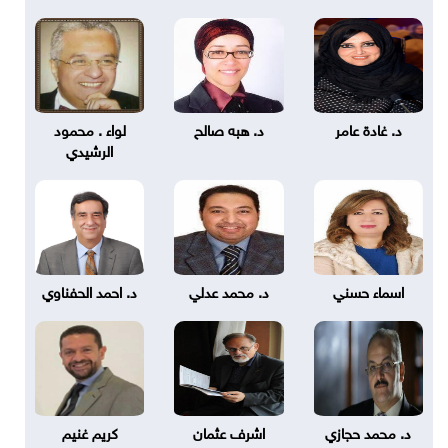
د. غادة عامر
د. هبه صالح
لواء . محمود
الرشيدي
اسماء حسني
د. محمد عدلي
د. احمد الحفناوي
د. محمد حجازي
اشرف عثمان
كريم غنيم