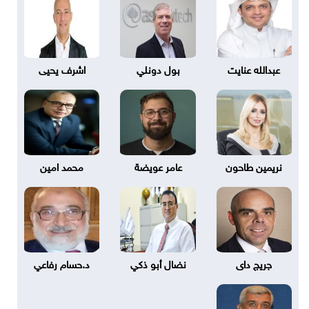
عبدالله عنايت
بول دونلي
اشرف يحيى
نريمين طاحون
عامر عويضة
محمد امين
جريج داى
نضال أبو ذكي
د.حسام رفاعي