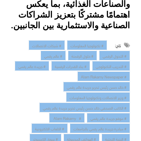
والصناعات الغذائية، بما يعكس
اهتمامًا مشتركًا بتعزيز الشراكات
الصناعية والاستثمارية بين الجانبين.
تاج:
# تكنولوجيا المعلومات
# شبكات الاتصالات
# التحول الرقمي
# حلول الرقمنة
# عالم رقمي
# التدريب التكنولوجي
# بناء القدرات الرقمية
# جريدة عالم رقمي
# Alam Rakamy Newspaper
# خالد حسن رئيس تحرير جريدة عالم رقمي
# وزير الاتصالات وتكنولوجيا المعلومات
# الكاتب الصحفي خالد حسن رئيس تحرير جريدة عالم رقمي
# موقع جريدة عالم رقمي
# Alam Rakamy
# مبادرة جريدة عالم رقمي بالجامعات
# الالعاب الالكترونية
# البنية التحتية
# الهواتف المحمولة
# سوق الكمبيوتر