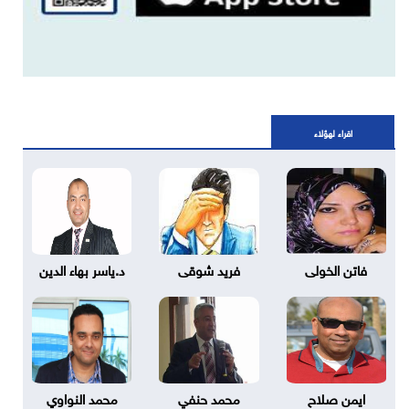
اقراء لهؤلاء
فاتن الخولى
فريد شوقى
د.ياسر بهاء الدين
ايمن صلاح
محمد حنفي
محمد النواوي