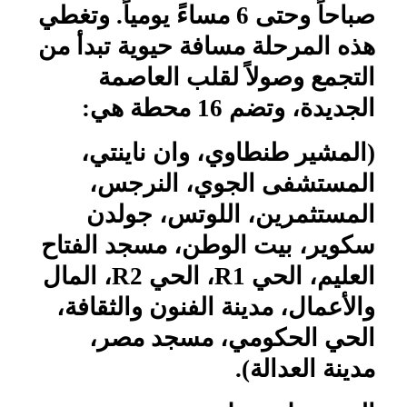
صباحاً وحتى 6 مساءً يومياً. وتغطي
هذه المرحلة مسافة حيوية تبدأ من
التجمع وصولاً لقلب العاصمة
الجديدة، وتضم 16 محطة هي:
(المشير طنطاوي، وان ناينتي،
المستشفى الجوي، النرجس،
المستثمرين، اللوتس، جولدن
سكوير، بيت الوطن، مسجد الفتاح
العليم، الحي
R1
، الحي
R2
، المال
والأعمال، مدينة الفنون والثقافة،
الحي الحكومي، مسجد مصر،
مدينة العدالة).