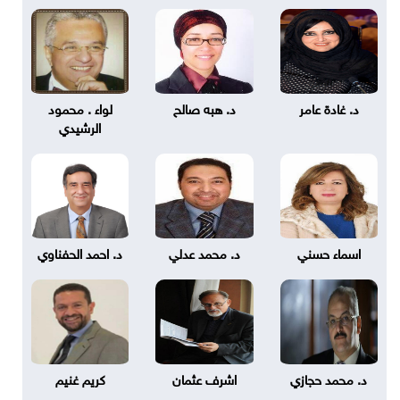
د. غادة عامر
د. هبه صالح
لواء . محمود
الرشيدي
اسماء حسني
د. محمد عدلي
د. احمد الحفناوي
د. محمد حجازي
اشرف عثمان
كريم غنيم