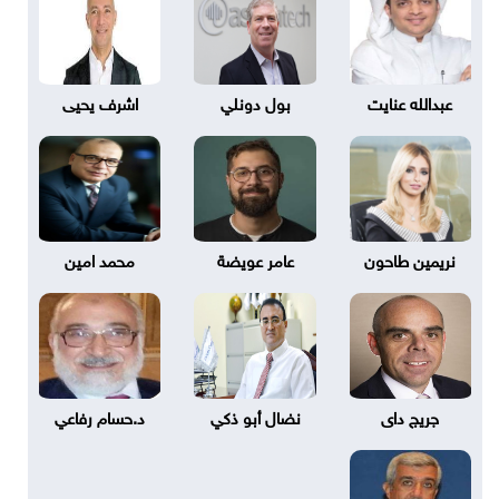
عبدالله عنايت
بول دونلي
اشرف يحيى
نريمين طاحون
عامر عويضة
محمد امين
جريج داى
نضال أبو ذكي
د.حسام رفاعي