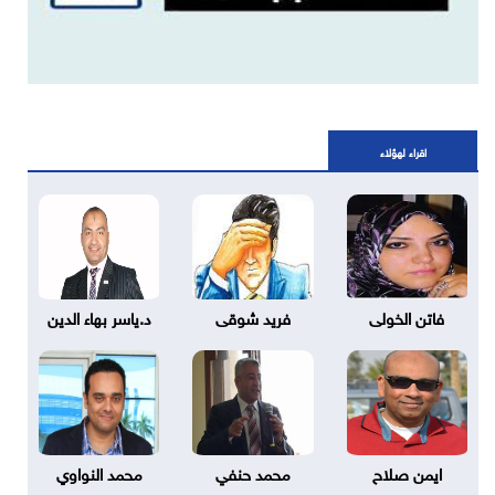
اقراء لهؤلاء
فاتن الخولى
فريد شوقى
د.ياسر بهاء الدين
ايمن صلاح
محمد حنفي
محمد النواوي