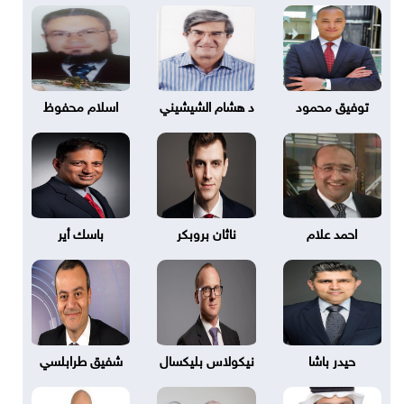
توفيق محمود
د هشام الشيشيني
اسلام محفوظ
احمد علام
ناثان بروبكر
باسك أير
حيدر باشا
نيكولاس بليكسال
شفيق طرابلسي