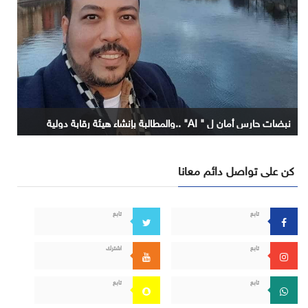
نبضات حارس أمان ل " AI" ..والمطالبة بإنشاء هيئة رقابة دولية
كن على تواصل دائم معانا
تابع
تابع
تابع
اشترك
تابع
تابع