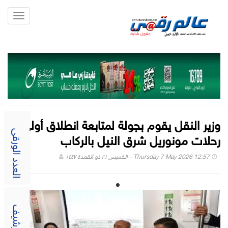
Toggle
gation
وزير النقل يقوم بجولة لمتابعة انطلاق أولى
رحلات مونوريل شرق النيل بالركاب
العدد الورقى
Thursday 7 May 2026 12:57 - الخميس ٢١ ذو القعدة ١٤٤٧
الارشيف