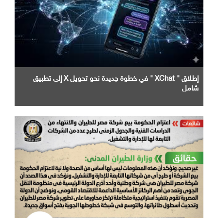
إطلاق " XChat " في خطوة جديدة نحو تحويل X إلى تطبيق
شامل