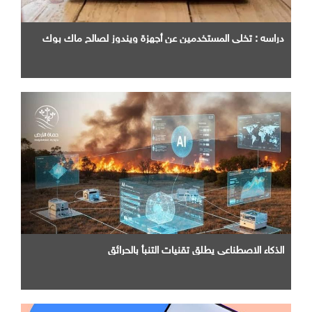
دراسه : تخلي المستخدمين عن أجهزة ويندوز لصالح ماك بوك
الذكاء الاصطناعي يطلق تقنيات التنبأ بالحرائق