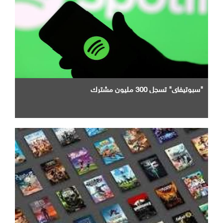
"سبوتيفاي" تسجل 300 مليون مشترك