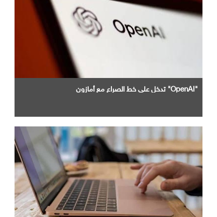
"OpenAI" تدخل علي خط الصراع مع أمازون