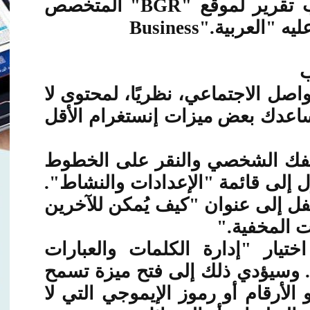
 تقرير لموقع
"BGR"
المتخصص
ليه "العربية
Business".
ب
اصل الاجتماعي، نظريًا، لمحتوى لا
ساعدك بعض ميزات إنستغرام الأقل
ى ملفك الشخصي والنقر على الخطوط
ول إلى قائمة "الإعدادات والنشاط".
فل إلى عنوان "كيف يُمكن للآخرين
ت المخفية
".
تيار "إدارة الكلمات والعبارات
 وسيؤدي ذلك إلى فتح ميزة تسمح
 الأرقام أو رموز الإيموجي التي لا