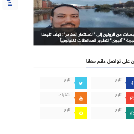
بضات من الروتين إلى "الاستثمار المغامر": كيف تلهمنا
جربة " آنهوي" لتطوير المحافظات تكنولوجياً
 على تواصل دائم معانا
تابع
تابع
تابع
اشترك
تابع
تابع