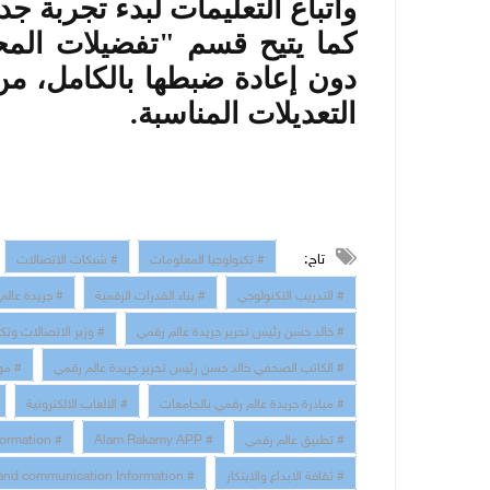
واتباع التعليمات لبدء تجربة ج
كما يتيح قسم "تفضيلات المحت
دون إعادة ضبطها بالكامل، من
التعديلات المناسبة
.
تاج:
# تكنولوجيا المعلومات
# شبكات الاتصالات
# التدريب التكنولوجي
# بناء القدرات الرقمية
# جريدة عالم
# خالد حسن رئيس تحرير جريدة عالم رقمي
# وزير الاتصالات وتك
# الكاتب الصحفي خالد حسن رئيس تحرير جريدة عالم رقمي
# مو
# مبادرة جريدة عالم رقمي بالجامعات
# الالعاب الالكترونية
# تطبيق عالم رقمي
# Alam Rakamy APP
# Digital Transformation
# ثقافة الابداع والابتكار
# technology and communication Information