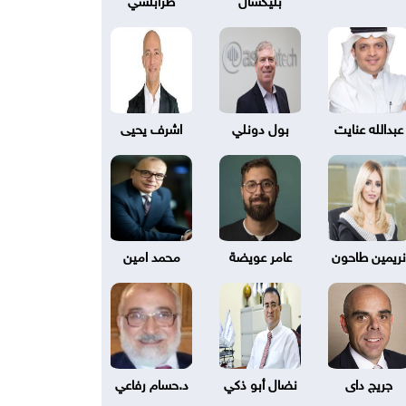
عبدالله عنايت
بول دونلي
اشرف يحيى
نريمين طاحون
عامر عويضة
محمد امين
جريج داى
نضال أبو ذكي
د.حسام رفاعي