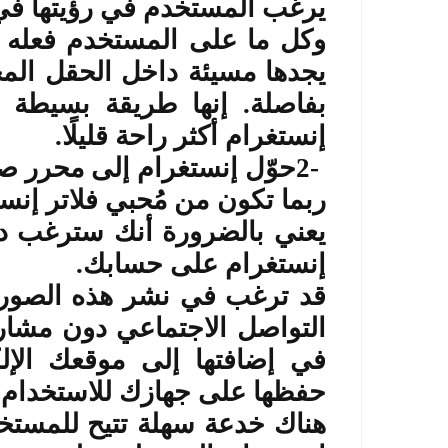
يرغب المستخدم في رؤيتها في 
وكل ما على المستخدم فعله هو
يجدها مسيئة داخل الحقل ال
بفاصلة. إنها طريقة بسيطة ل
إنستغرام أكثر راحة قليلًا
.
2-
حوّل إنستغرام إلى محرر ص
ربما تكون من مُحبي فلاتر إنست
يعني بالضرورة أنك سترغب دائ
إنستغرام على حسابك
.
قد ترغب في نشر هذه الصور 
التواصل الاجتماعي دون مشارك
في إضافتها إلى موقعك الإ
حفظها على جهازك للاستخدا
هناك خدعة سهلة تتيح للمستخ