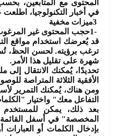
المحتوى مع المتابعين، بحسب
في أخبار التكنولوجيا، اطلعت ع
3
ميزات مخفية
1-
حجب المحتوى غير المرغو
قد يُعرضك استخدام مواقع التو
ترغب برؤيته. لحسن الحظ، تُ
شهرة على تقليل هذا الأمر
.
تحديدًا، يُمكنك الانتقال إل
الأفقية الثلاثة المتراصة للوص
ومن هناك، يُمكنك التمرير لأس
التفاعل معك" واختيار "الكلما
بعد ذلك، يمكن للمستخدم اخ
المخصصة" في أسفل القائمة.
بإدخال الكلمات أو العبارات أو