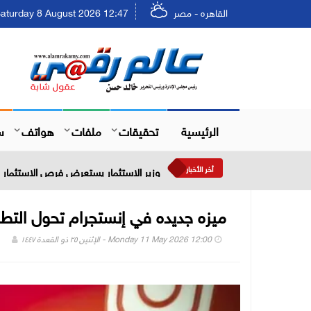
القاهره - مصر
Saturday 8 August 2026 12:47 - السبت ٢٤ صفر ٤٤٨
الرئيسية
تحقيقات
ملفات
هواتف
س
أخر الأخبار
وزير الاستثمار يستعرض فرص الاستثمار في
ميزه جديده في إنستجرام تحول التطب
Monday 11 May 2026 12:00 - الإثنين ٢٥ ذو القعدة ١٤٤٧