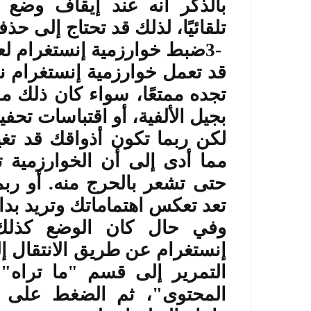
بالذكر أنه عند إيقاف وضع 
تلقائيًا، لذلك قد تحتاج إلى حذفه
3-
ضبط خوارزمية إنستغرام ل
قد تعمل خوارزمية إنستغرام نظ
تجده ممتعًا، سواء كان ذلك م
بجيل الألفية، أو اقتباسات تحفيز
لكن ربما تكون أذواقك قد تغ
مما أدى إلى أن الخوارزمية ت
حتى تشعر بالحرج منه. أو ربم
تعد تعكس اهتماماتك وتريد بدا
وفي حال كان الوضع كذلك،
إنستغرام عن طريق الانتقال إل
التمرير إلى قسم "ما تراه".
المحتوى"، ثم الضغط على "