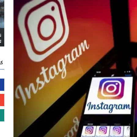
ن
ت
كن