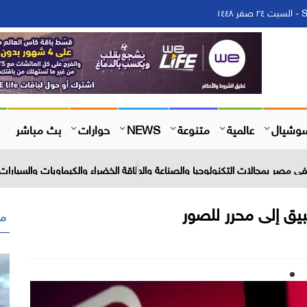
١
وشيال
عالمية
متنوعة
NEWS
حوارات
بث مباشر
 مصر بمجالات التكنولوجيا والصناعة والطاقة الخضراء والكيماويات والسيارات 
يق إلى محرر للصور
مق