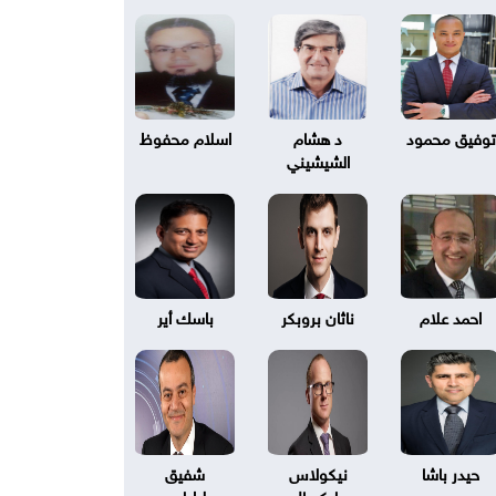
توفيق محمود
د هشام
اسلام محفوظ
الشيشيني
احمد علام
ناثان بروبكر
باسك أير
حيدر باشا
نيكولاس
شفيق
بليكسال
طرابلسي