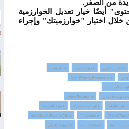
ديدة من الصفر
.
وى" أيضًا خيار تعديل الخوارزمية
 خلال اختيار "خوارزميتك" وإجراء
# التحول الرقمي
# حلول الرقمنة
# عالم رقمي
 رقمي
# Alam Rakamy Newspaper
نولوجيا المعلومات
قع جريدة عالم رقمي
# Alam Rakamy
# البنية التحتية
# الهواتف المحمولة
# سوق الكمبيوتر
# Artificial Intelligence (AI)
# innovation
# حماية البيانات
# الدفع الالكتروني