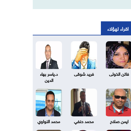
اقراء لهؤلاء
فاتن الخولى
فريد شوقى
د.ياسر بهاء
الدين
ايمن صلاح
محمد حنفي
محمد النواوي