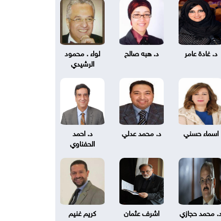
د. غادة عامر
د. هبه صالح
لواء . محمود
الرشيدي
اسماء حسني
د. محمد عدلي
د. احمد
الحفناوي
. محمد حجازي
اشرف عثمان
كريم غنيم