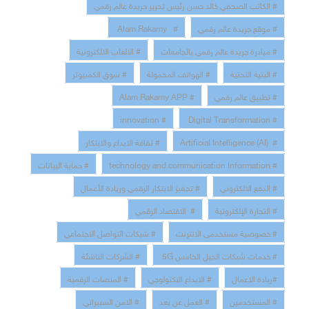
# الكاتب الصحفي خالد حسن رئيس تحرير جريدة عالم رقمي
# موقع جريدة عالم رقمي
# Alam Rakamy
# مبادرة جريدة عالم رقمي بالجامعات
# الالعاب الالكترونية
# البنية التحتية
# الهواتف المحمولة
# سوق الكمبيوتر
# تطبيق عالم رقمي
# Alam Rakamy APP
# innovation
# Digital Transformation
# Artificial Intelligence (AI)
# ثقافة الابداع والابتكار
# technology and communication Information
# حماية البيانات
# الدفع الالكتروني
# تحفيز الابتكار الرقمي وريادة الأعمال
# التجارة الإلكترونية
# الاقتصاد الرقمي
# خصوصية مستخدمى الانترنت
# شبكات التواصل الاجتماعي
# خدمات شبكات الجيل الخامس 5G
# الشركات الناشئة
#ريادة الاعمال
# الابداع التكنولوجي
# المنصات الرقمية
# المستخدمين
# العمل عن بعد
# الامن السبيراني