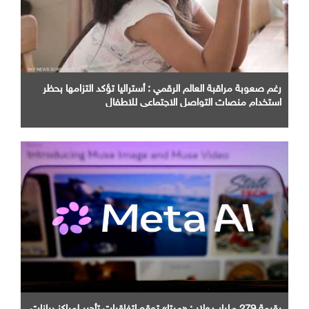
رغم صعوبة مراقبة العالم الرقمي : أستراليا تؤكد التزامها بحظر
استخدام منصات التواصل الاجتماعي للاطفال
بقيمة 279 مليار دولار : «ميتا» توقع اتفاقيات تأجير لمراكز بيانات