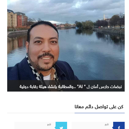
نبضات حارس أمان ل " AI" ..والمطالبة بإنشاء هيئة رقابة دولية
كن على تواصل دائم معانا
تابع
تابع