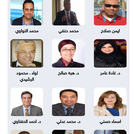
ايمن صلاح
محمد حنفي
محمد النواوي
د. غادة عامر
د. هبه صالح
لواء . محمود
الرشيدي
اسماء حسني
د. محمد عدلي
د. احمد الحفناوي