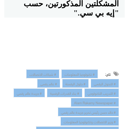
المشكلتين المذكورتين، حسب
"إيه بي سي
".
تاج:
# تكنولوجيا المعلومات
# شبكات الاتصالات
# التحول الرقمي
# حلول الرقمنة
# عالم رقمي
# التدريب التكنولوجي
# بناء القدرات الرقمية
# جريدة عالم رقمي
# Alam Rakamy Newspaper
# خالد حسن رئيس تحرير جريدة عالم رقمي
# وزير الاتصالات وتكنولوجيا المعلومات