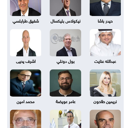
حيدر باشا
نيكولاس بليكسال
شفيق طرابلسي
عبدالله عنايت
بول دونلي
اشرف يحيى
نريمين طاحون
عامر عويضة
محمد امين