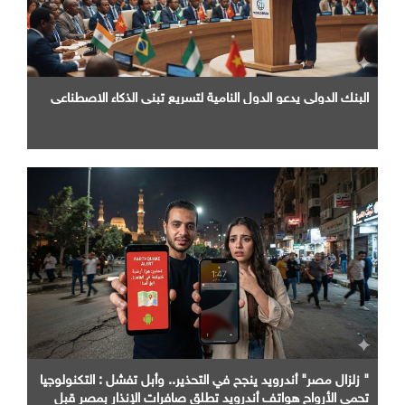
البنك الدولي يدعو الدول النامية لتسريع تبني الذكاء الاصطناعي
" زلزال مصر" أندرويد ينجح في التحذير.. وأبل تفشل : التكنولوجيا
تحمي الأرواح هواتف أندرويد تطلق صافرات الإنذار بمصر قبل