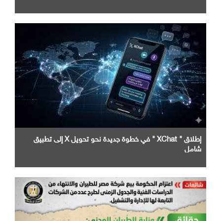
إطلاق " XChat " في خطوة جديدة نحو تحويل X إلى تطبيق
شامل