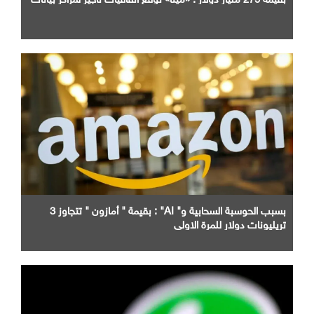
بسبب الحوسبة السحابية و" AI" : بقيمة " أمازون " تتجاوز 3
تريليونات دولار للمرة الاولى