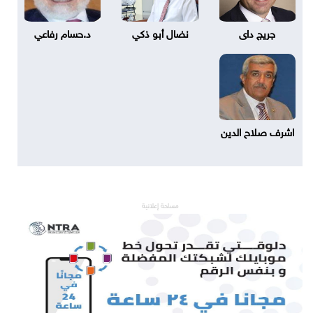
جريج داى
نضال أبو ذكي
د.حسام رفاعي
اشرف صلاح الدين
مساحة إعلانية