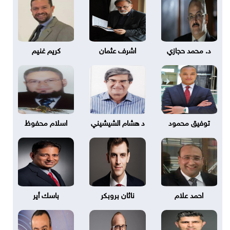
د. محمد حجازي
اشرف عثمان
كريم غنيم
توفيق محمود
د هشام الشيشيني
اسلام محفوظ
احمد علام
ناثان بروبكر
باسك أير