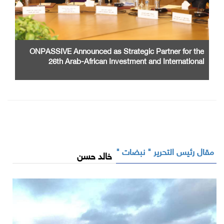
ONPASSIVE Announced as Strategic Partner for the
26th Arab-African Investment and International
Cooperation Exhibition and Conference
مقال رئيس التحرير " نبضات "
خالد حسن