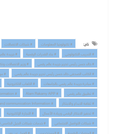
تاج:
# تكنولوجيا المعلومات
# شبكات الاتصالات
# التدريب التكنولوجي
# بناء القدرات الرقمية
# جريدة عالم
# خالد حسن رئيس تحرير جريدة عالم رقمي
# وزير الاتصالات وتك
# الكاتب الصحفي خالد حسن رئيس تحرير جريدة عالم رقمي
# مو
# مبادرة جريدة عالم رقمي بالجامعات
# الالعاب الالكترونية
# تطبيق عالم رقمي
# Alam Rakamy APP
# Digital Transformation
# ثقافة الابداع والابتكار
# technology and communication Information
# تحفيز الابتكار الرقمي وريادة الأعمال
# التجارة الإلكترونية
# شبكات التواصل الاجتماعي
# خدمات شبكات الجيل الخامس 5G
# المنصات الرقمية
# المستخدمين
# العمل عن بعد