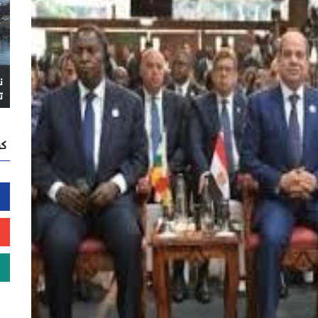
ن
ت
كن