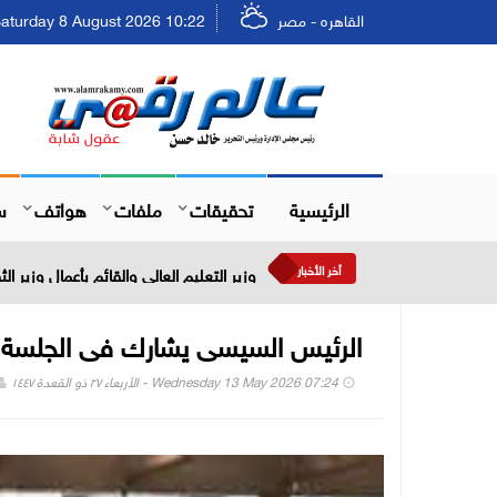
القاهره - مصر
Saturday 8 August 2026 10:22 - السبت ٢٤ صفر ٤٤٨
الرئيسية
تحقيقات
ملفات
هواتف
س
أخر الأخبار
وزير التعليم العالي والقائم بأعمال وزير
الرئيس السيسى يشارك فى الجلسة الا
Wednesday 13 May 2026 07:24 - الأربعاء ٢٧ ذو القعدة ١٤٤٧