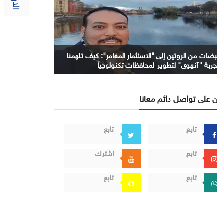
بضات من الروتين إلى "الاستثمار المغامر": كيف تلهمنا
جربة " آنهوي" لتطوير المحافظات تكنولوجياً
 على تواصل دائم معانا
تابع
تابع
تابع
اشترك
تابع
تابع