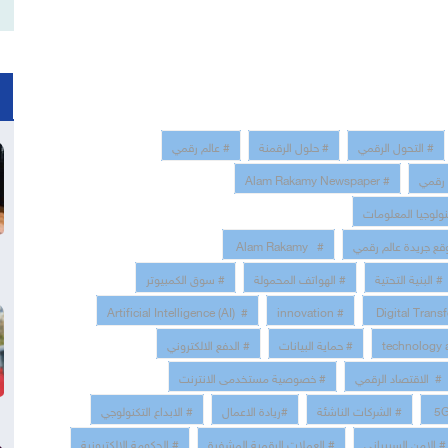
# التحول الرقمي
# حلول الرقمنة
# عالم رقمي
 رقمي
# Alam Rakamy Newspaper
نولوجيا المعلومات
قع جريدة عالم رقمي
# Alam Rakamy
# البنية التحتية
# الهواتف المحمولة
# سوق الكمبيوتر
# Artificial Intelligence (AI)
# innovation
# حماية البيانات
# الدفع الالكتروني
# الاقتصاد الرقمي
# خصوصية مستخدمى الانترنت
# الشركات الناشئة
#ريادة الاعمال
# الابداع التكنولوجي
# الامن السبيراني
# العملات الرقمية المشفرة
# الحكومة الإلكترونية