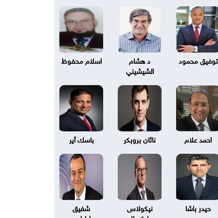
توفيق محمود
د هشام
اسلام محفوظ
الشيشيني
احمد علام
ناثان بروبكر
باسك أير
حيدر باشا
نيكولاس
شفيق
بليكسال
طرابلسي