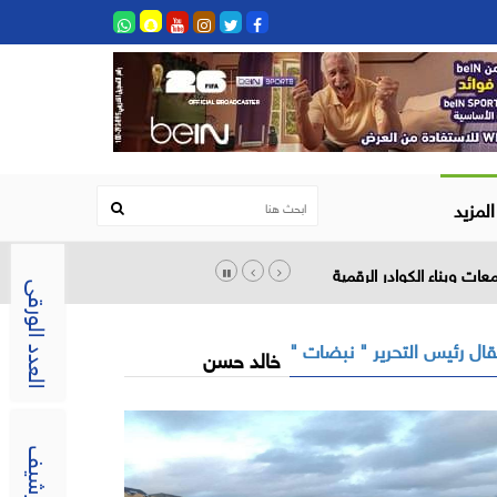
المزيد
ات وبناء الكوادر الرقمية
العدد الورقى
ال رئيس التحرير " نبضات "
خالد حسن
الارشيف