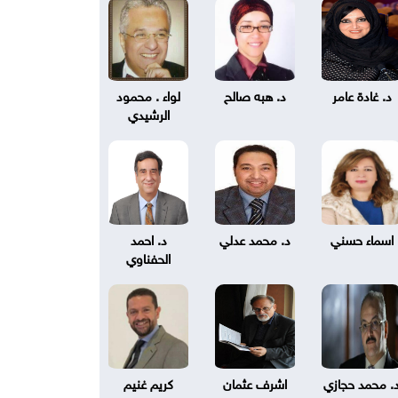
د. غادة عامر
د. هبه صالح
لواء . محمود
الرشيدي
اسماء حسني
د. محمد عدلي
د. احمد
الحفناوي
. محمد حجازي
اشرف عثمان
كريم غنيم