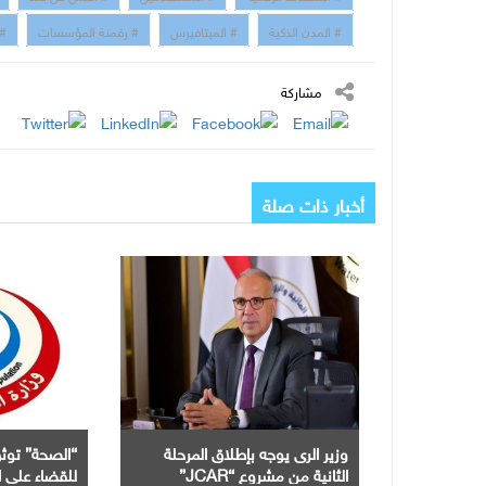
# المدن الذكية
# الميتافيرس
# رقمنة المؤسسات
# 
مشاركة
أخبار ذات صلة
وزير الرى يوجه بإطلاق المرحلة
“الصحة” توثق
الثانية من مشروع “JCAR”
للقضاء على ال