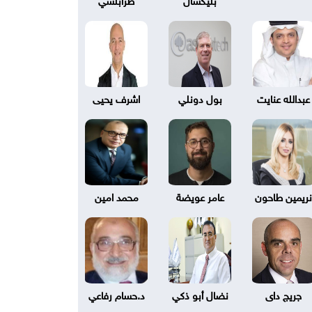
عبدالله عنايت
بول دونلي
اشرف يحيى
نريمين طاحون
عامر عويضة
محمد امين
جريج داى
نضال أبو ذكي
د.حسام رفاعي