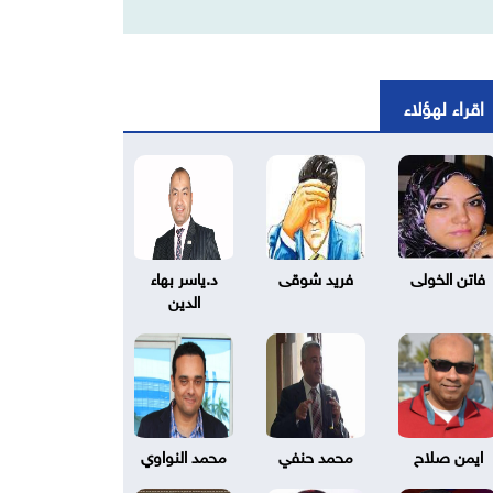
اقراء لهؤلاء
فاتن الخولى
فريد شوقى
د.ياسر بهاء
الدين
ايمن صلاح
محمد حنفي
محمد النواوي