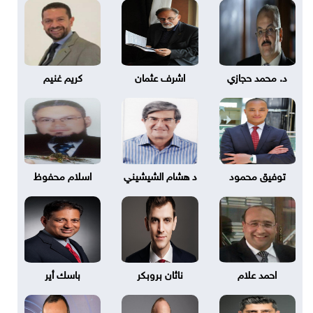
د. محمد حجازي
اشرف عثمان
كريم غنيم
توفيق محمود
د هشام الشيشيني
اسلام محفوظ
احمد علام
ناثان بروبكر
باسك أير