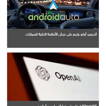
أندرويد أوتو يتربع علي عرش الأنظمة الذكية للسيارات
"OpenAI" تدخل علي خط الصراع مع أمازون