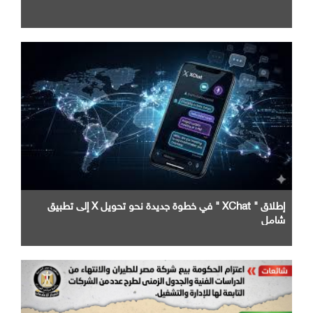
إطلاق " XChat " في خطوة جديدة نحو تحويل X إلى تطبيق
شامل