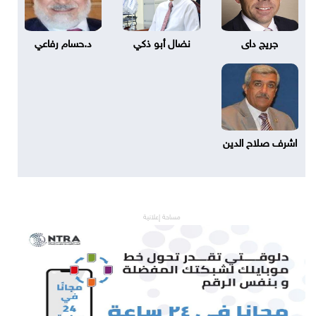
جريج داى
نضال أبو ذكي
د.حسام رفاعي
اشرف صلاح الدين
مساحة إعلانية