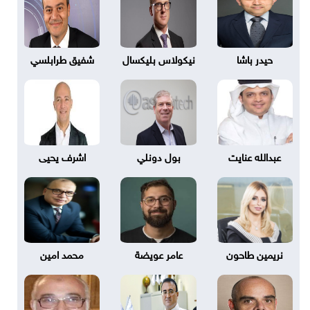
حيدر باشا
نيكولاس بليكسال
شفيق طرابلسي
عبدالله عنايت
بول دونلي
اشرف يحيى
نريمين طاحون
عامر عويضة
محمد امين