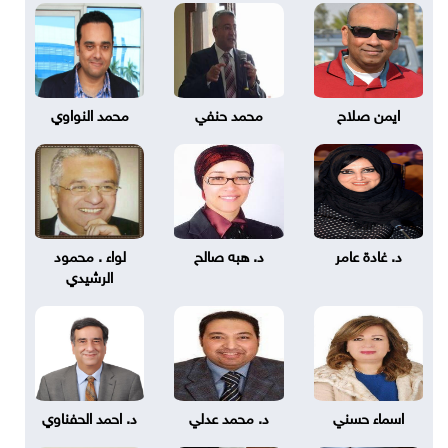
ايمن صلاح
محمد حنفي
محمد النواوي
د. غادة عامر
د. هبه صالح
لواء . محمود
الرشيدي
اسماء حسني
د. محمد عدلي
د. احمد الحفناوي