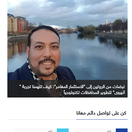
نبضات من الروتين إلى "الاستثمار المغامر": كيف تلهمنا تجربة "
آنهوي" لتطوير المحافظات تكنولوجياً
كن على تواصل دائم معانا
تابع
تابع