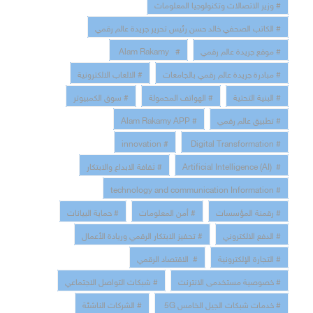
# وزير الاتصالات وتكنولوجيا المعلومات
# الكاتب الصحفي خالد حسن رئيس تحرير جريدة عالم رقمي
# موقع جريدة عالم رقمي
# Alam Rakamy
# مبادرة جريدة عالم رقمي بالجامعات
# الالعاب الالكترونية
# البنية التحتية
# الهواتف المحمولة
# سوق الكمبيوتر
# تطبيق عالم رقمي
# Alam Rakamy APP
# innovation
# Digital Transformation
# Artificial Intelligence (AI)
# ثقافة الابداع والابتكار
# technology and communication Information
# رقمنة المؤسسات
# أمن المعلومات
# حماية البيانات
# الدفع الالكتروني
# تحفيز الابتكار الرقمي وريادة الأعمال
# التجارة الإلكترونية
# الاقتصاد الرقمي
# خصوصية مستخدمى الانترنت
# شبكات التواصل الاجتماعي
# خدمات شبكات الجيل الخامس 5G
# الشركات الناشئة