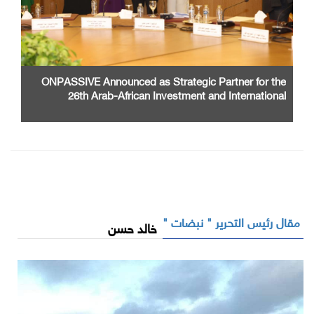
ONPASSIVE Announced as Strategic Partner for the
26th Arab-African Investment and International
Cooperation Exhibition and Conference
مقال رئيس التحرير " نبضات "
خالد حسن