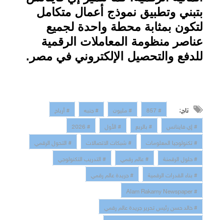
بتبني وتطبيق نموذج أعمال متكامل
لتكون بمثابة محطة واحدة لجميع
عناصر منظومة المعاملات الرقمية
للدفع والتحصيل الإلكتروني في مصر.
تاج:
# 857
# مليون
# جنبه
# أرباح
# إي فاينانس
# بالربع
# الأول
# 2026
# تكنولوجيا المعلومات
# شبكات الاتصالات
# التحول الرقمي
# حلول الرقمنة
# عالم رقمي
# التدريب التكنولوجي
# بناء القدرات الرقمية
# جريدة عالم رقمي
# Alam Rakamy Newspaper
# خالد حسن رئيس تحرير جريدة عالم رقمي