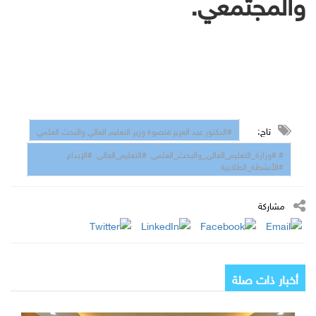
والمجتمعي.
تاج:
#الدكتور عبد العزيز قنصوة وزير التعليم العالي والبحث العلمي
# #وزارة_التعليم_العالي_والبحث_العلمي #التعليم_العالي #الإبداع
#الأنشطة_الطلابية
مشاركة
أخبار ذات صلة