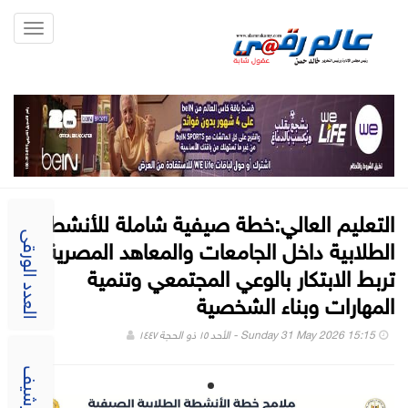
Toggle
gation
التعليم العالي:خطة صيفية شاملة للأنشطة
الطلابية داخل الجامعات والمعاهد المصرية
العدد الورقى
تربط الابتكار بالوعي المجتمعي وتنمية
المهارات وبناء الشخصية
Sunday 31 May 2026 15:15 - الأحد ١٥ ذو الحجة ١٤٤٧
الارشيف