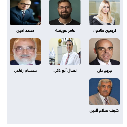
نريمين طاحون
عامر عويضة
محمد امين
جريج داى
نضال أبو ذكي
د.حسام رفاعي
اشرف صلاح الدين