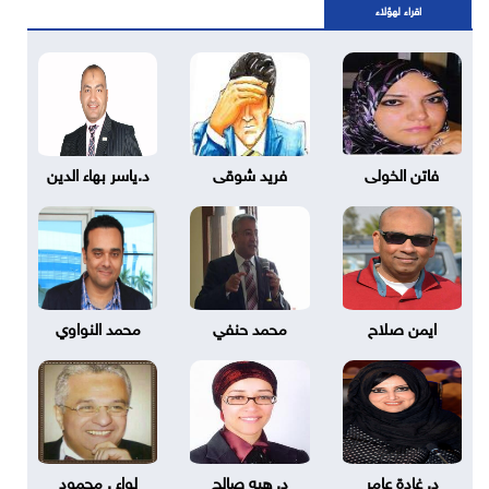
اقراء لهؤلاء
فاتن الخولى
فريد شوقى
د.ياسر بهاء الدين
ايمن صلاح
محمد حنفي
محمد النواوي
د. غادة عامر
د. هبه صالح
لواء . محمود