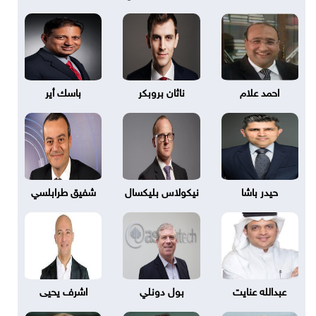
احمد علام
ناثان بروبكر
باسك أير
حيدر باشا
نيكولاس بليكسال
شفيق طرابلسي
عبدالله عنايت
بول دونلي
اشرف يحيى