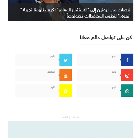
نبضات من الروتين إلى "الاستثمار المغامر": كيف تلهمنا تجربة "
آنهوي" لتطوير المحافظات تكنولوجياً
كن على تواصل دائم معانا
تابع
تابع
تابع
اشترك
تابع
تابع
مساحة إعلانية