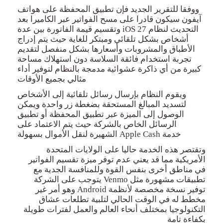
ووفقا للتقرير
الجديد فإن تطبيق المحفظة على هواتف
آيفون سيكون قادرا على مسح الفواتير عبر الكاميرا بعد
التحديث لنظام
iOS 27
وتقسيم قيمة الفاتورة بين عدة
أشخاص بشكل تلقائي ومبتكر للغاية حيث يتم إدراج
الأطباق والمشروبات وأسعارها بشكل منفصل لتقديم
تجربة استخدام فائق
ة ال
سلاسة دون استهلاك مساحة
كبيرة من أي ذاكرة عشوائية مدمجة بالنظام لتوفير أداء
مثالي بجميع الأوقات
ويقوم النظام بإرسال رسائل تلقائية إلى الأشخاص
لتسديد المبالغ المستحقة بضغطة زر واحدة ويمكن
الوصول إلى الميزة عبر تطبيق المحفظة أو تطبيق
الرسائل الخاص بالشركة حيث يتم الاعتماد على
خدمة
Apple Cash
الشهيرة لنقل الأموال بسهولة
وتقتصر هذه الخدمة حاليا على الولايات المتحدة
الأمريكية مما قد يعني عدم توفر ميزة تقسيم الفواتير
في مناطق أخرى بنفس القوة وللمنافسة الجدية مع
تطبيقات مشهورة مثل
Venmo
يتوجب على الشركة
توفير
نسخة
مخصصة لأنظمة
Android
وهو أمر غير
مخطط له في الوقت الحالي لتلبية تطلعات عشاق
التكنولوجيا بمختلف أنحاء العالم والعمل لفترات طويلة
بكفاءة تامة