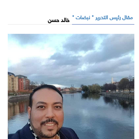
مقال رئيس التحرير " نبضات "
خالد حسن