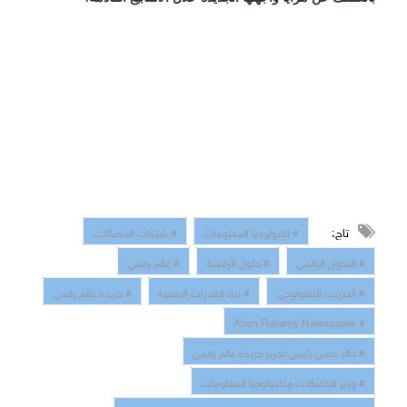
تاج:
# تكنولوجيا المعلومات
# شبكات الاتصالات
# التحول الرقمي
# حلول الرقمنة
# عالم رقمي
# التدريب التكنولوجي
# بناء القدرات الرقمية
# جريدة عالم رقمي
# Alam Rakamy Newspaper
# خالد حسن رئيس تحرير جريدة عالم رقمي
# وزير الاتصالات وتكنولوجيا المعلومات