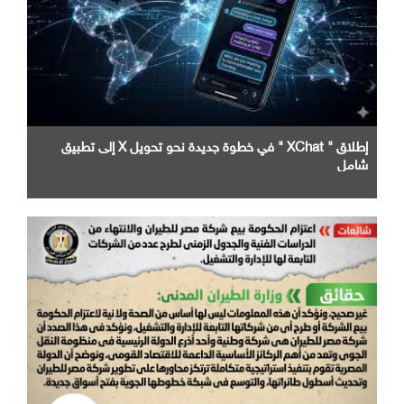
إطلاق " XChat " في خطوة جديدة نحو تحويل X إلى تطبيق
شامل