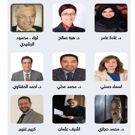
د. غادة عامر
د. هبه صالح
لواء . محمود
الرشيدي
اسماء حسني
د. محمد عدلي
د. احمد الحفناوي
د. محمد حجازي
اشرف عثمان
كريم غنيم