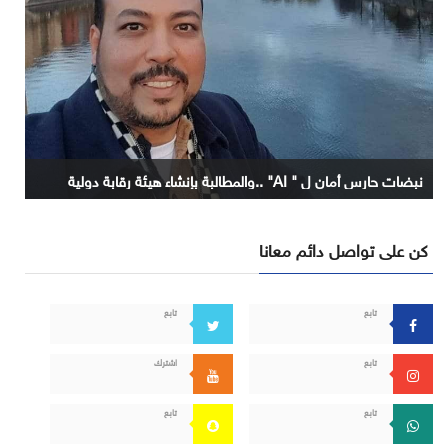
نبضات حارس أمان ل " AI" ..والمطالبة بإنشاء هيئة رقابة دولية
كن على تواصل دائم معانا
تابع
تابع
تابع
اشترك
تابع
تابع