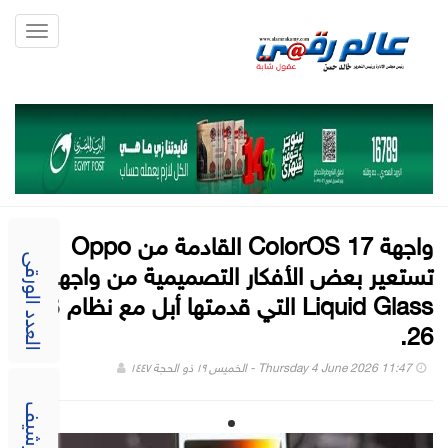
Toggle
gation
واجهة ColorOS 17 القادمة من Oppo
تستعير بعض الأفكار التصميمية من واجهة
العدد الورقى
Liquid Glass التي قدمتها أبل مع نظام iOS
26.
Thursday 4 June 2026 11:47 - الخميس ١٩ ذو الحجة ١٤٤٧
الارشيف