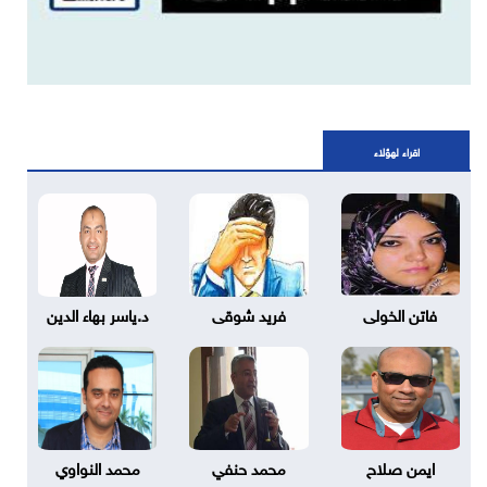
اقراء لهؤلاء
فاتن الخولى
فريد شوقى
د.ياسر بهاء الدين
ايمن صلاح
محمد حنفي
محمد النواوي