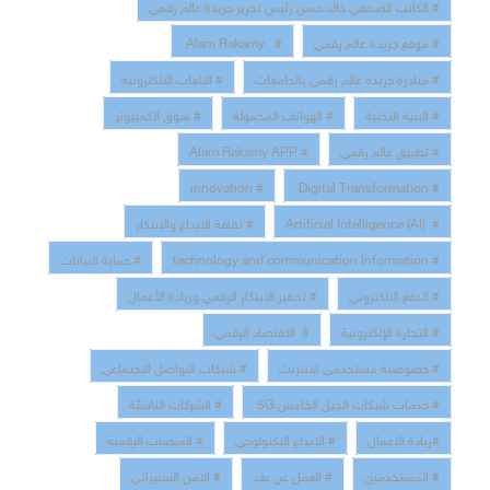
# الكاتب الصحفي خالد حسن رئيس تحرير جريدة عالم رقمي
# موقع جريدة عالم رقمي
# Alam Rakamy
# مبادرة جريدة عالم رقمي بالجامعات
# الالعاب الالكترونية
# البنية التحتية
# الهواتف المحمولة
# سوق الكمبيوتر
# تطبيق عالم رقمي
# Alam Rakamy APP
# innovation
# Digital Transformation
# Artificial Intelligence (AI)
# ثقافة الابداع والابتكار
# technology and communication Information
# حماية البيانات
# الدفع الالكتروني
# تحفيز الابتكار الرقمي وريادة الأعمال
# التجارة الإلكترونية
# الاقتصاد الرقمي
# خصوصية مستخدمى الانترنت
# شبكات التواصل الاجتماعي
# خدمات شبكات الجيل الخامس 5G
# الشركات الناشئة
#ريادة الاعمال
# الابداع التكنولوجي
# المنصات الرقمية
# المستخدمين
# العمل عن بعد
# الامن السبيراني