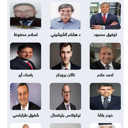
توفيق محمود
د هشام الشيشيني
اسلام محفوظ
احمد علام
ناثان بروبكر
باسك أير
حيدر باشا
نيكولاس بليكسال
شفيق طرابلسي