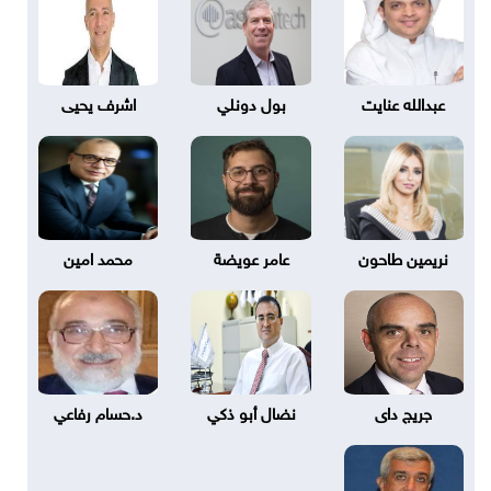
عبدالله عنايت
بول دونلي
اشرف يحيى
نريمين طاحون
عامر عويضة
محمد امين
جريج داى
نضال أبو ذكي
د.حسام رفاعي