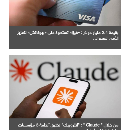
بقيمة 2.4 مليار دولار : «فيزا» تستحوذ على «بيوكاتش» لتعزيز
الأمن السيبراني
من خلال " Claude " : "أنثروبيك" تخترق أنظمة 3 مؤسسات
خلال اختبارات أمنية