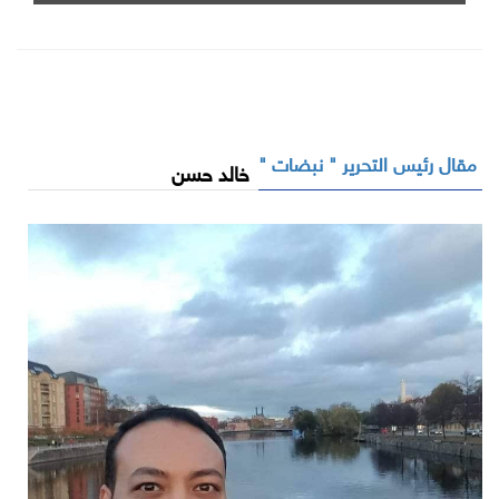
مقال رئيس التحرير " نبضات "
خالد حسن