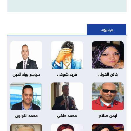
اقراء لهؤلاء
فاتن الخولى
فريد شوقى
د.ياسر بهاء الدين
ايمن صلاح
محمد حنفي
محمد النواوي