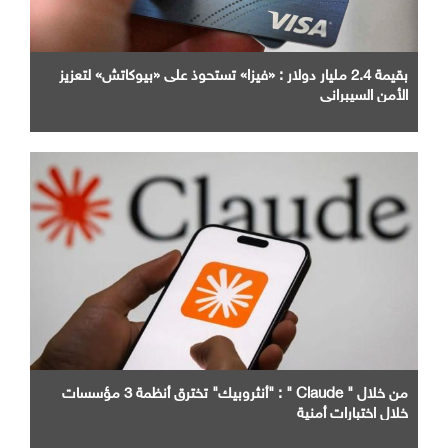
بقيمة 2.4 مليار دولار : «فيزا» تستحوذ على «بيوكاتش» لتعزيز
الأمن السيبراني
من خلال " Claude " : "أنثروبيك" تخترق أنظمة 3 مؤسسات
خلال اختبارات أمنية