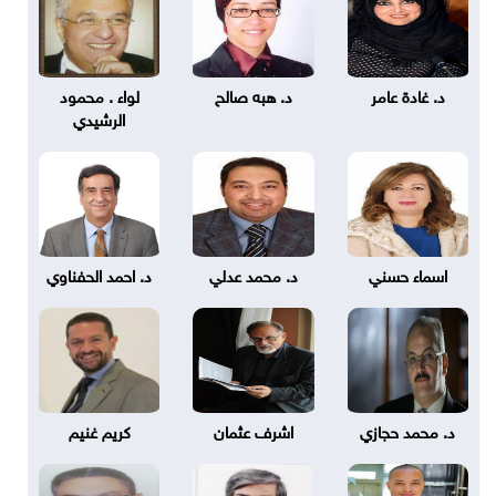
د. غادة عامر
د. هبه صالح
لواء . محمود
الرشيدي
اسماء حسني
د. محمد عدلي
د. احمد الحفناوي
د. محمد حجازي
اشرف عثمان
كريم غنيم