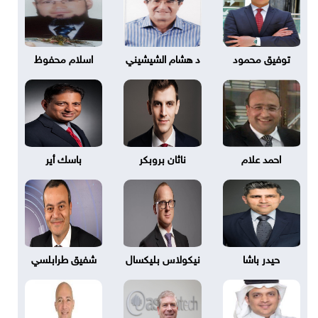
توفيق محمود
د هشام الشيشيني
اسلام محفوظ
احمد علام
ناثان بروبكر
باسك أير
حيدر باشا
نيكولاس بليكسال
شفيق طرابلسي