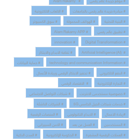
# مبادرة جريدة عالم رقمي بالجامعات
# الالعاب الالكترونية
# البنية التحتية
# الهواتف المحمولة
# سوق الكمبيوتر
# تطبيق عالم رقمي
# Alam Rakamy APP
# innovation
# Digital Transformation
# Artificial Intelligence (AI)
# ثقافة الابداع والابتكار
# technology and communication Information
# حماية البيانات
# الدفع الالكتروني
# تحفيز الابتكار الرقمي وريادة الأعمال
# التجارة الإلكترونية
# الاقتصاد الرقمي
# خصوصية مستخدمى الانترنت
# شبكات التواصل الاجتماعي
# خدمات شبكات الجيل الخامس 5G
# الشركات الناشئة
#ريادة الاعمال
# الابداع التكنولوجي
# المنصات الرقمية
# المستخدمين
# العمل عن بعد
# الامن السبيراني
# العملات الرقمية المشفرة
# الحكومة الإلكترونية
# المدن الذكية