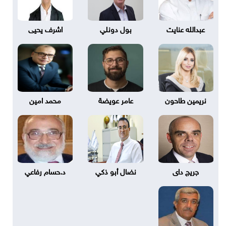
عبدالله عنايت
بول دونلي
اشرف يحيى
نريمين طاحون
عامر عويضة
محمد امين
جريج داى
نضال أبو ذكي
د.حسام رفاعي