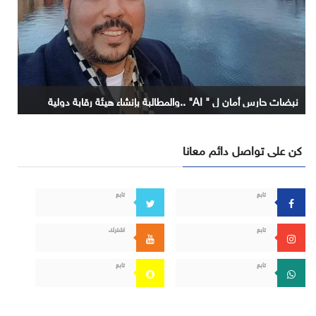
نبضات حارس أمان ل " AI" ..والمطالبة بإنشاء هيئة رقابة دولية
كن على تواصل دائم معانا
تابع
تابع
تابع
اشترك
تابع
تابع