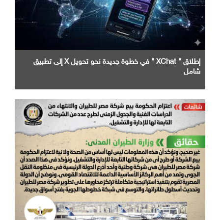
إطلاق " XChat " في خطوة جديدة نحو تحويل X إلى تطبيق
شامل