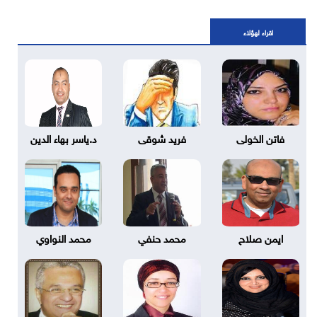
اقراء لهؤلاء
فاتن الخولى
فريد شوقى
د.ياسر بهاء الدين
ايمن صلاح
محمد حنفي
محمد النواوي