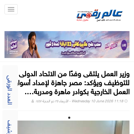
Toggle
gation
وزير العمل يلتقى وفدًا من الاتحاد الدولى
للتوظيف ويؤكد: مصر جاهزة لإمداد أسواق
العدد الورقى
العمل الخارجية بكوادر ماهرة ومدربة….
Wednesday 10 June 2026 11:18 - الأربعاء ٢٥ ذو الحجة ١٤٤٧
الارشيف