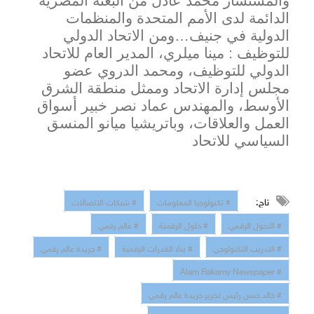
والمستشار محمد عادل من البعثة المصرية
الدائمة لدى الأمم المتحدة والمنظمات
الدولية في جنيف…ومن الاتحاد الدولي
للتوظيف : مينا ميلري، المدير العام للاتحاد
الدولي للتوظيف، ومحمد الدروي عضو
مجلس إدارة الاتحاد وممثل منطقة الشرق
الأوسط،
والمهندس عماد نصر خبير أسواق
العمل والعلاقات، وب
اتريشيا ميانو المنسق
السياسي للاتحاد
تاج:
# تكنولوجيا المعلومات
# شبكات الاتصالات
# التحول الرقمي
# حلول الرقمنة
# عالم رقمي
# التدريب التكنولوجي
# بناء القدرات الرقمية
# جريدة عالم رقمي
# Alam Rakamy Newspaper
# خالد حسن رئيس تحرير جريدة عالم رقمي