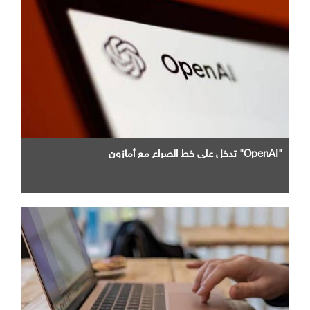
"OpenAI" تدخل علي خط الصراع مع أمازون