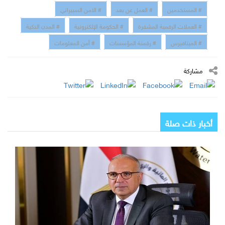
# المستخدمين
# العمل عن بعد
# الامن السبيراني
# العملات الرقمية المشفرة
# الحكومة الإلكترونية
# المدن الذكية
# الميتافيرس
# رقمنة المؤسسات
# أمن المعلومات
مشاركة
أخبار ذات صلة