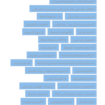
# وزير الاتصالات وتكنولوجيا المعلومات
# الكاتب الصحفي خالد حسن رئيس تحرير جريدة عالم رقمي
# موقع جريدة عالم رقمي
# Alam Rakamy
# مبادرة جريدة عالم رقمي بالجامعات
# الالعاب الالكترونية
# البنية التحتية
# الهواتف المحمولة
# سوق الكمبيوتر
# تطبيق عالم رقمي
# Alam Rakamy APP
# innovation
# Digital Transformation
# Artificial Intelligence (AI)
# ثقافة الابداع والابتكار
# technology and communication Information
# حماية البيانات
# الدفع الالكتروني
# تحفيز الابتكار الرقمي وريادة الأعمال
# التجارة الإلكترونية
# الاقتصاد الرقمي
# خصوصية مستخدمى الانترنت
# شبكات التواصل الاجتماعي
# خدمات شبكات الجيل الخامس 5G
# الشركات الناشئة
#ريادة الاعمال
# الابداع التكنولوجي
# المنصات الرقمية