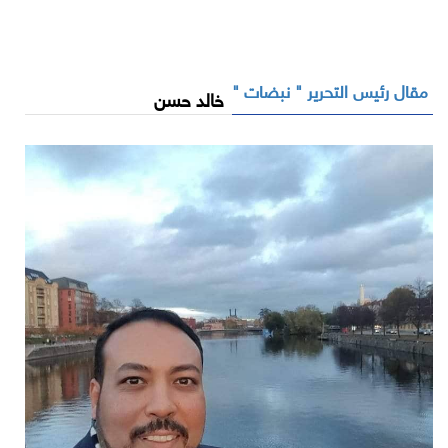
مقال رئيس التحرير " نبضات "
خالد حسن