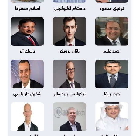
توفيق محمود
د هشام الشيشيني
اسلام محفوظ
احمد علام
ناثان بروبكر
باسك أير
حيدر باشا
نيكولاس بليكسال
شفيق طرابلسي
عبدالله عنايت
بول دونلي
اشرف يحيى