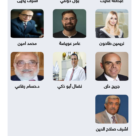
نريمين طاحون
عامر عويضة
محمد امين
جريج داى
نضال أبو ذكي
د.حسام رفاعي
اشرف صلاح الدين