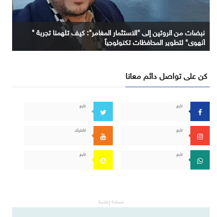
نبضات من الروتين إلى "الاستثمار المغامر": كيف تلهمنا تجربة "
آنهوي" لتطوير المحافظات تكنولوجياً
كن على تواصل دائم معانا
تابع
تابع
تابع
اشترك
تابع
تابع
مساحة إعلانية