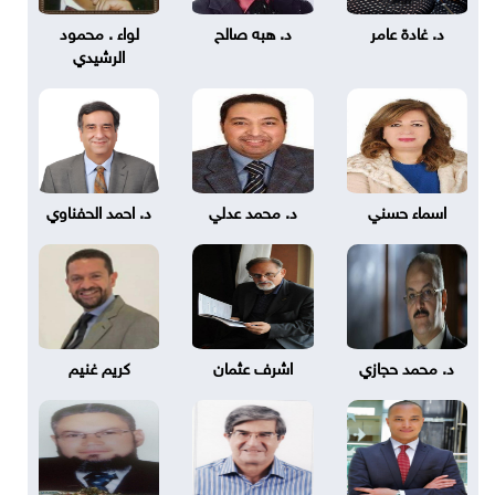
د. غادة عامر
د. هبه صالح
لواء . محمود
الرشيدي
اسماء حسني
د. محمد عدلي
د. احمد الحفناوي
د. محمد حجازي
اشرف عثمان
كريم غنيم