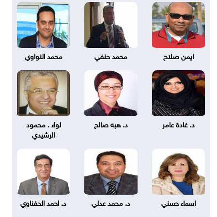
ايمن صلاح
محمد حنفي
محمد النواوي
د. غادة عامر
د. هبه صالح
لواء . محمود
الرشيدي
اسماء حسني
د. محمد عدلي
د. احمد الحفناوي