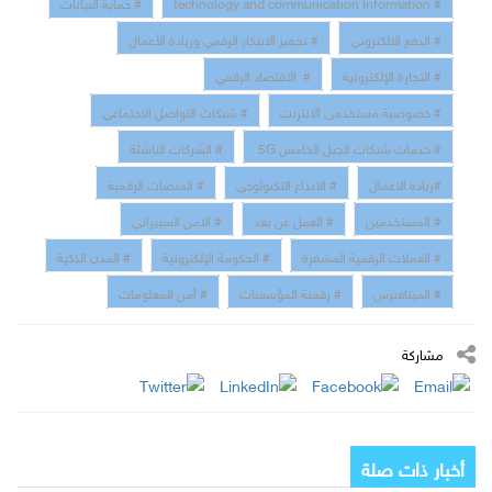
# technology and communication Information
# حماية البيانات
# الدفع الالكتروني
# تحفيز الابتكار الرقمي وريادة الأعمال
# التجارة الإلكترونية
# الاقتصاد الرقمي
# خصوصية مستخدمى الانترنت
# شبكات التواصل الاجتماعي
# خدمات شبكات الجيل الخامس 5G
# الشركات الناشئة
#ريادة الاعمال
# الابداع التكنولوجي
# المنصات الرقمية
# المستخدمين
# العمل عن بعد
# الامن السبيراني
# العملات الرقمية المشفرة
# الحكومة الإلكترونية
# المدن الذكية
# الميتافيرس
# رقمنة المؤسسات
# أمن المعلومات
مشاركة
أخبار ذات صلة