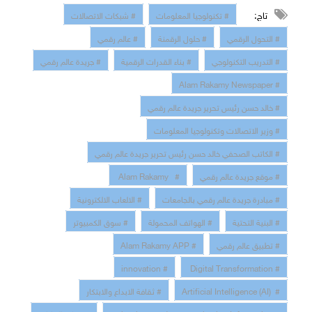
تاج:
# تكنولوجيا المعلومات
# شبكات الاتصالات
# التحول الرقمي
# حلول الرقمنة
# عالم رقمي
# التدريب التكنولوجي
# بناء القدرات الرقمية
# جريدة عالم رقمي
# Alam Rakamy Newspaper
# خالد حسن رئيس تحرير جريدة عالم رقمي
# وزير الاتصالات وتكنولوجيا المعلومات
# الكاتب الصحفي خالد حسن رئيس تحرير جريدة عالم رقمي
# موقع جريدة عالم رقمي
# Alam Rakamy
# مبادرة جريدة عالم رقمي بالجامعات
# الالعاب الالكترونية
# البنية التحتية
# الهواتف المحمولة
# سوق الكمبيوتر
# تطبيق عالم رقمي
# Alam Rakamy APP
# innovation
# Digital Transformation
# Artificial Intelligence (AI)
# ثقافة الابداع والابتكار