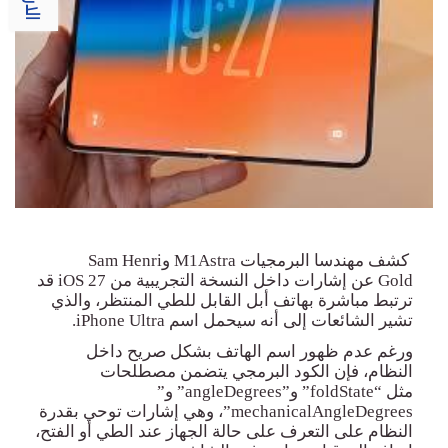
كشف مهندسا البرمجيات
M1Astra
و
Sam Henri
Gold
عن إشارات داخل النسخة التجريبية من
iOS 27
قد
ترتبط مباشرة بهاتف أبل القابل للطي المنتظر، والذي
تشير الشائعات إلى أنه سيحمل اسم
iPhone Ultra.
ورغم عدم ظهور اسم الهاتف بشكل صريح داخل
النظام، فإن الكو
د البرمجي يتضمن مصطلحات
مثل
“foldState”
و
”
angleDegrees”
و
”
mechanicalAngleDegrees”
، وهي إشارات توحي بقدرة
النظام على التعرف على حالة الجهاز عند الطي أو الفتح،