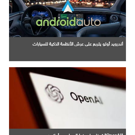
أندرويد أوتو يتربع علي عرش الأنظمة الذكية للسيارات
"OpenAI" تدخل علي خط الصراع مع أمازون