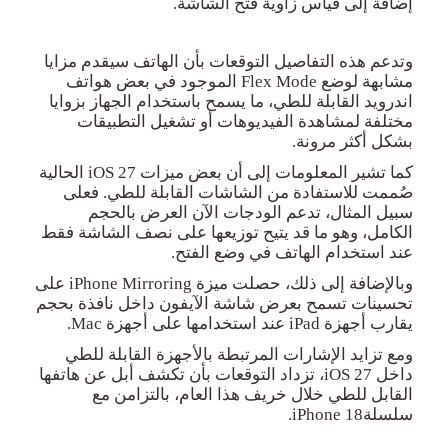
إضافة إلى قياس زاوية فتح الشاشة
.
وتدعم هذه التفاصيل التوقعات بأن الهاتف سيقدم مزايا
مشابهة لوضع
Flex Mode
الموجود في بعض هواتف
اندرويد القابلة للطي، ما يسمح باستخدام الجهاز بزوايا
مختلفة لمشاهدة الفيديوهات أو تشغيل التطبيقات
بشكل أكثر مرونة
.
كما تشير المعلومات إلى أن بعض ميزات
iOS 27
الحالية
صُممت للاستفادة من الشاشات القابلة للطي. فعلى
سبيل المثال، تدعم الودجات
الآن العرض بالحجم
الكامل، وهو ما قد يتيح توزيعها على نصف الشاشة فقط
عند استخدام الهاتف في وضع الفتح
.
وبالإضافة إلى ذلك، حصلت ميزة
iPhone Mirroring
على
تحسينات تسمح بعرض شاشة الآيفون داخل نافذة بحجم
يقارب أجهزة
iPad
عن
د استخدامها على أجهزة
Mac.
ومع تزايد الإشارات المرتبطة بالأجهزة القابلة للطي
داخل
iOS 27
، تزداد التوقعات بأن تكشف أبل عن هاتفها
القابل للطي خلال خريف هذا العام، بالتزامن مع
سلسلة
iPhone 18.