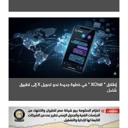
إطلاق " XChat " في خطوة جديدة نحو تحويل X إلى تطبيق
شامل