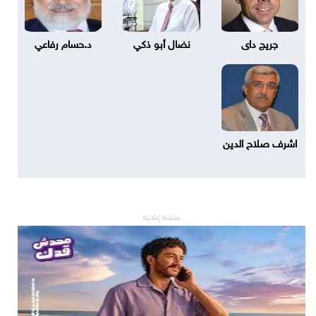
جريج داى
نضال أبو ذكي
د.حسام رفاعي
اشرف صلاح الدين
مساحة إعلانية