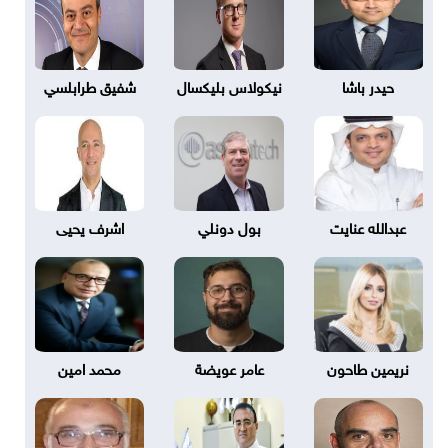
حيدر باشا
نيكولاس بليكسال
شفيق طرابلسي
عبدالله عنايت
بول دونلي
اشرف يحيى
نريمين طاحون
عامر عويضة
محمد امين