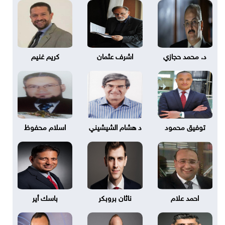
د. محمد حجازي
اشرف عثمان
كريم غنيم
توفيق محمود
د هشام الشيشيني
اسلام محفوظ
احمد علام
ناثان بروبكر
باسك أير