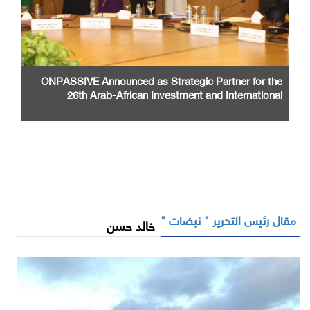
ONPASSIVE Announced as Strategic Partner for the
26th Arab-African Investment and International
Cooperation Exhibition and Conference
مقال رئيس التحرير " نبضات "
خالد حسن