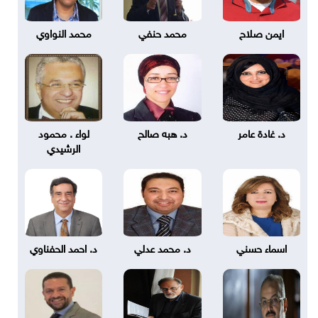
ايمن صلاح
محمد حنفي
محمد النواوي
د. غادة عامر
د. هبه صالح
لواء . محمود
الرشيدي
اسماء حسني
د. محمد عدلي
د. احمد الحفناوي