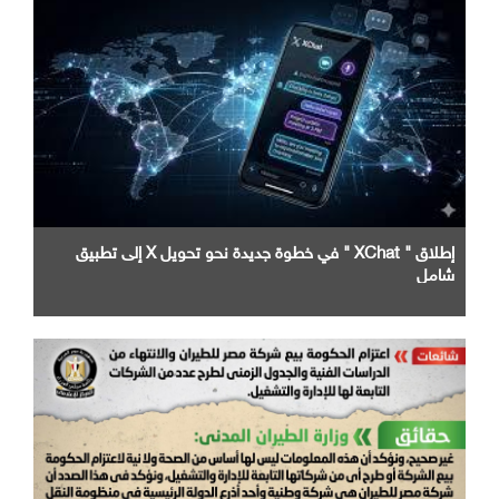
إطلاق " XChat " في خطوة جديدة نحو تحويل X إلى تطبيق
شامل