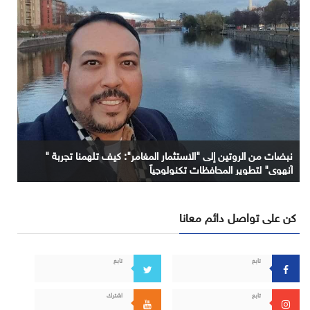
نبضات من الروتين إلى "الاستثمار المغامر": كيف تلهمنا تجربة "
آنهوي" لتطوير المحافظات تكنولوجياً
كن على تواصل دائم معانا
تابع
تابع
تابع
اشترك