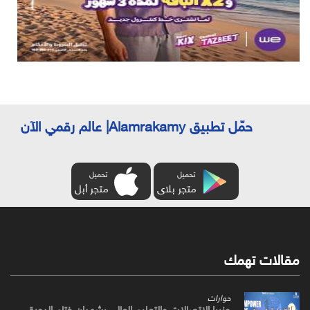
حمّل تطبيق Alamrakamy| عالم رقمي الآن
تحميل
تحميل
متجر بلاى
متجر أبل
مقالات تهمك
حوارات
وزيرا الاتصالات والتعليم العالي يشهدان ختام الدورة