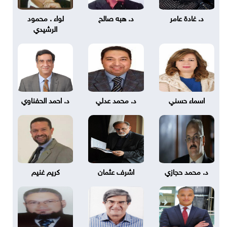
د. غادة عامر
د. هبه صالح
لواء . محمود
الرشيدي
اسماء حسني
د. محمد عدلي
د. احمد الحفناوي
د. محمد حجازي
اشرف عثمان
كريم غنيم