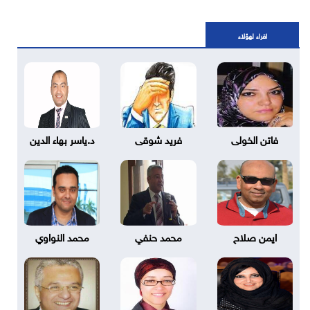
اقراء لهؤلاء
فاتن الخولى
فريد شوقى
د.ياسر بهاء الدين
ايمن صلاح
محمد حنفي
محمد النواوي