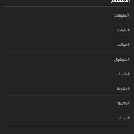
#تحقيقات
#ملفات
#هواتف
#سوشيال
#عالمية
#متنوعة
#NEWS
#حوارات