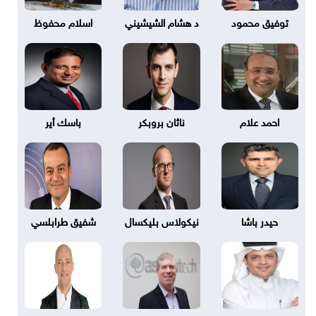
توفيق محمود
د هشام الشيشيني
اسلام محفوظ
احمد علام
ناثان بروبكر
باسك أير
حيدر باشا
نيكولاس بليكسال
شفيق طرابلسي