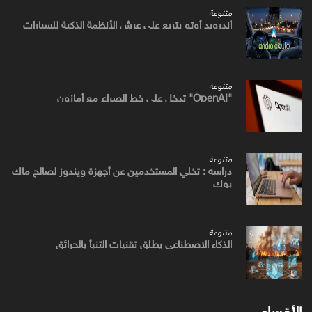
متنوعة
أندرويد أوتو يتربع علي عرش الأنظمة الذكية للسيارات
متنوعة
"OpenAI" تدخل علي خط الصراع مع أمازون
متنوعة
دراسه : تخلي المستخدمين عن أجهزة ويندوز لصالح ماك
بوك
متنوعة
الذكاء الاصطناعي يطلق تقنيات التنبأ بالحرائق
الأقسام