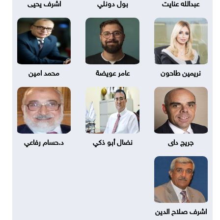
عبدالله عنايت
بول دونلي
اشرف يحيى
نريمين طاحون
عامر عويضة
محمد امين
جريج داى
نضال أبو ذكي
د.حسام رفاعي
اشرف صلاح الدين