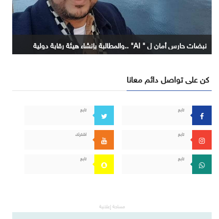
نبضات حارس أمان ل " AI" ..والمطالبة بإنشاء هيئة رقابة دولية
كن على تواصل دائم معانا
تابع
تابع
تابع
اشترك
تابع
تابع
مساحة إعلانية