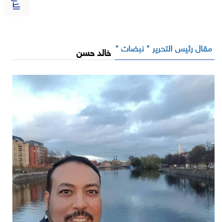
مقال رئيس التحرير " نبضات "
خالد حسن