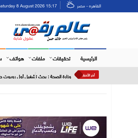
القاهره - مصر
Saturday 8 August 2026 15:17 - السبت ٢٤ صفر ٤٤٨
الرئيسية
تحقيقات
ملفات
هواتف
س
أخر الأخبار
وزارة الصحة : بحث تشغيل أول روبوت جر