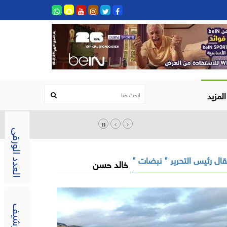
المزيد
العدد الورقى
ال رئيس التحرير " نبضات "
خالد حسن
الارشيف