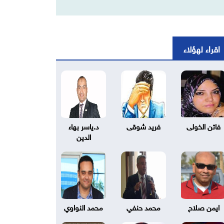
اقراء لهؤلاء
فاتن الخولى
فريد شوقى
د.ياسر بهاء
الدين
ايمن صلاح
محمد حنفي
محمد النواوي