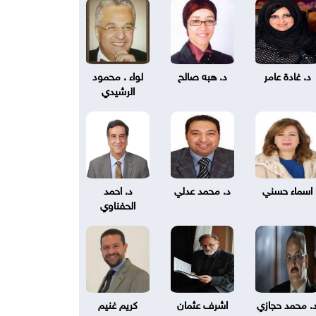
د. غادة عامر
د. هبه صالح
لواء . محمود
الرشيدي
اسماء حسني
د. محمد عدلي
د. احمد
الحفناوي
. محمد حجازي
اشرف عثمان
كريم غنيم