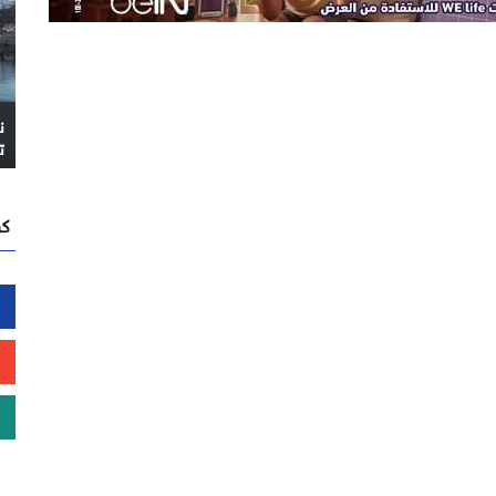
ن
ت
كن