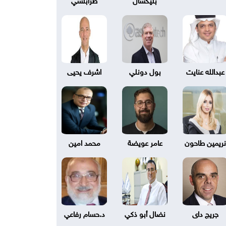
عبدالله عنايت
بول دونلي
اشرف يحيى
نريمين طاحون
عامر عويضة
محمد امين
جريج داى
نضال أبو ذكي
د.حسام رفاعي