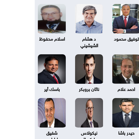
توفيق محمود
د هشام
اسلام محفوظ
الشيشيني
احمد علام
ناثان بروبكر
باسك أير
حيدر باشا
نيكولاس
شفيق
بليكسال
طرابلسي