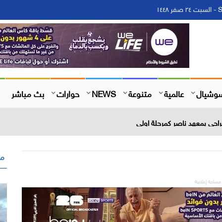
١
وشيال
عالمية
متنوعة
NEWS
حوارات
بث مباشر
احي بمعهد ناصر كمرحلة اولي
مق
مساحة إعلانية