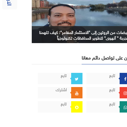
بضات من الروتين إلى "الاستثمار المغامر": كيف تلهمنا
جربة " آنهوي" لتطوير المحافظات تكنولوجياً
 على تواصل دائم معانا
تابع
تابع
تابع
اشترك
تابع
تابع