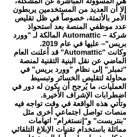
هي المسؤولة المباشرة عن المشكلة،
إلا أن العديد من المستخدمين يربطون
الأمر بالأتمتة، خصوصاً في ظل تقليص
عدد موظفي المنصة بعد استحواذ
شركة
Automattic –
المالكة لـ "وورد
بريس"– عليها في عام 2019
.
وكانت
"Automattic"
قد أعلنت العام
الماضي عن نقل البنية التقنية لمنصة
"تمبلر" إلى نظام "وورد بريس" في
محاولة لتقليص الخسائر وتبسيط
العمليات، ما يُرجح أن يكون له دور في
اضطرابات الإشراف الأخيرة
.
وتأتي هذه الواقعة في وقت تواجه فيه
منصات تواصل اجتماعي أخرى مثل
"بنتريست" و"إنستغرام" اتهامات
مماثلة باستخدام تقنيات الإبلاغ التلقائي