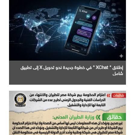
إطلاق " XChat " في خطوة جديدة نحو تحويل X إلى تطبيق
شامل