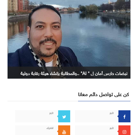
نبضات حارس أمان ل " AI" ..والمطالبة بإنشاء هيئة رقابة دولية
كن على تواصل دائم معانا
تابع
تابع
تابع
اشترك