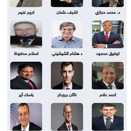
د. محمد حجازي
اشرف عثمان
كريم غنيم
توفيق محمود
د هشام الشيشيني
اسلام محفوظ
احمد علام
ناثان بروبكر
باسك أير