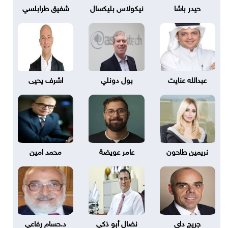
حيدر باشا
نيكولاس بليكسال
شفيق طرابلسي
عبدالله عنايت
بول دونلي
اشرف يحيى
نريمين طاحون
عامر عويضة
محمد امين
جريج داى
نضال أبو ذكي
د.حسام رفاعي