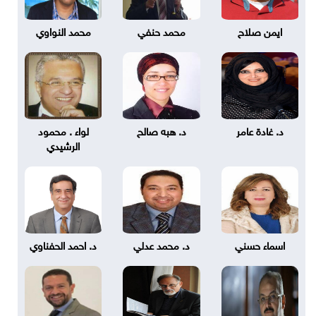
ايمن صلاح
محمد حنفي
محمد النواوي
د. غادة عامر
د. هبه صالح
لواء . محمود
الرشيدي
اسماء حسني
د. محمد عدلي
د. احمد الحفناوي