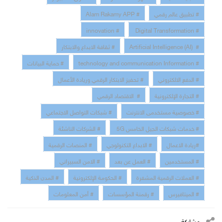
# تطبيق عالم رقمي
# Alam Rakamy APP
# innovation
# Digital Transformation
# Artificial Intelligence (AI)
# ثقافة الابداع والابتكار
# technology and communication Information
# حماية البيانات
# الدفع الالكتروني
# تحفيز الابتكار الرقمي وريادة الأعمال
# التجارة الإلكترونية
# الاقتصاد الرقمي
# خصوصية مستخدمى الانترنت
# شبكات التواصل الاجتماعي
# خدمات شبكات الجيل الخامس 5G
# الشركات الناشئة
#ريادة الاعمال
# الابداع التكنولوجي
# المنصات الرقمية
# المستخدمين
# العمل عن بعد
# الامن السبيراني
# العملات الرقمية المشفرة
# الحكومة الإلكترونية
# المدن الذكية
# الميتافيرس
# رقمنة المؤسسات
# أمن المعلومات
مشاركة