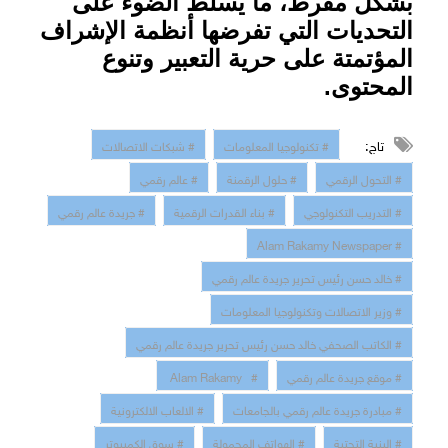
بشكل مفرط، ما يسلّط الضوء على
التحديات التي تفرضها أنظمة الإشراف
المؤتمتة على حرية التعبير وتنوع
المحتوى
.
تاج:
# تكنولوجيا المعلومات
# شبكات الاتصالات
# التحول الرقمي
# حلول الرقمنة
# عالم رقمي
# التدريب التكنولوجي
# بناء القدرات الرقمية
# جريدة عالم رقمي
# Alam Rakamy Newspaper
# خالد حسن رئيس تحرير جريدة عالم رقمي
# وزير الاتصالات وتكنولوجيا المعلومات
# الكاتب الصحفي خالد حسن رئيس تحرير جريدة عالم رقمي
# موقع جريدة عالم رقمي
# Alam Rakamy
# مبادرة جريدة عالم رقمي بالجامعات
# الالعاب الالكترونية
# البنية التحتية
# الهواتف المحمولة
# سوق الكمبيوتر