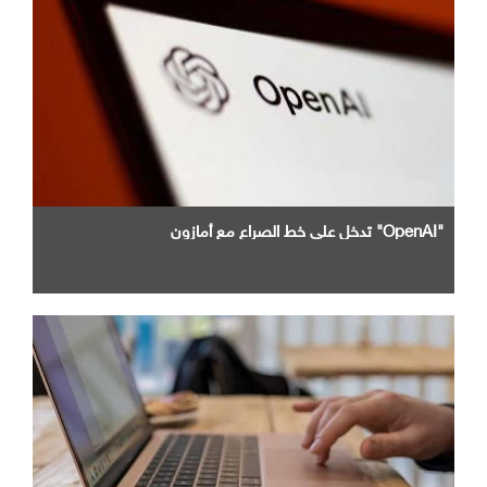
"OpenAI" تدخل علي خط الصراع مع أمازون