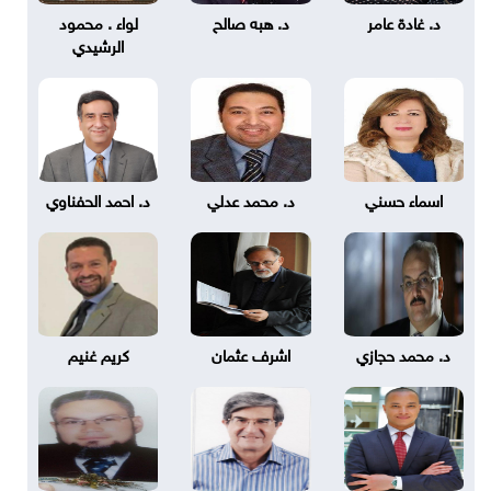
د. غادة عامر
د. هبه صالح
لواء . محمود
الرشيدي
اسماء حسني
د. محمد عدلي
د. احمد الحفناوي
د. محمد حجازي
اشرف عثمان
كريم غنيم