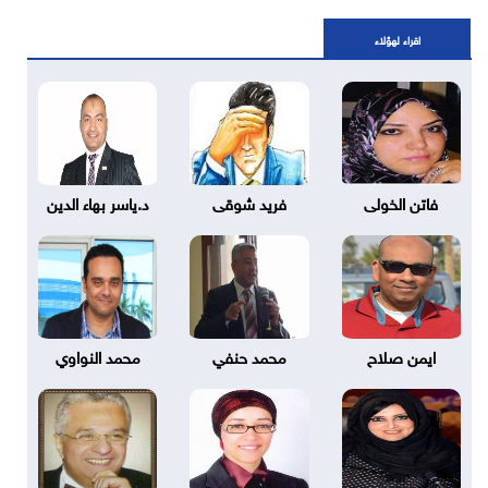
اقراء لهؤلاء
فاتن الخولى
فريد شوقى
د.ياسر بهاء الدين
ايمن صلاح
محمد حنفي
محمد النواوي