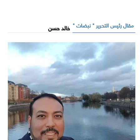
مقال رئيس التحرير " نبضات "
خالد حسن