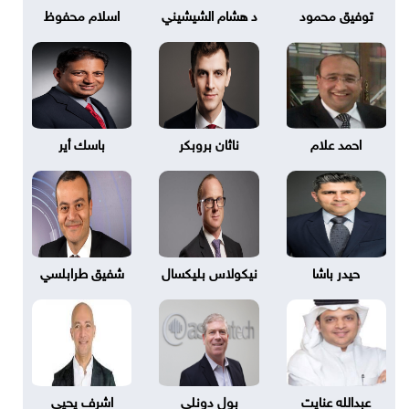
توفيق محمود
د هشام الشيشيني
اسلام محفوظ
احمد علام
ناثان بروبكر
باسك أير
حيدر باشا
نيكولاس بليكسال
شفيق طرابلسي
عبدالله عنايت
بول دونلي
اشرف يحيى