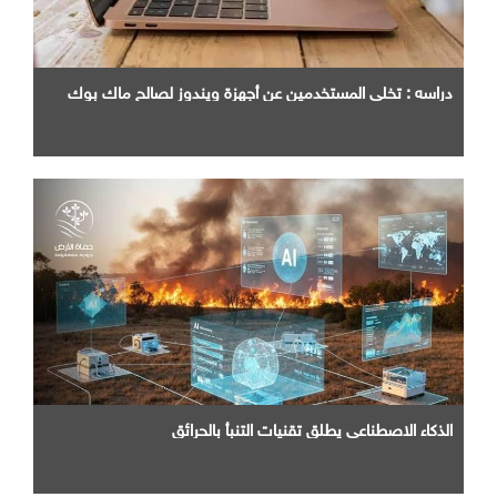
دراسه : تخلي المستخدمين عن أجهزة ويندوز لصالح ماك بوك
الذكاء الاصطناعي يطلق تقنيات التنبأ بالحرائق