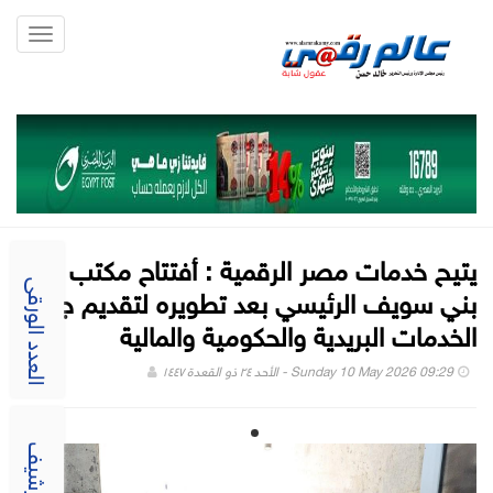
Toggle
gation
يتيح خدمات مصر الرقمية : أفتتاح مكتب بريد
بني سويف الرئيسي بعد تطويره لتقديم جميع
العدد الورقى
الخدمات البريدية والحكومية والمالية
Sunday 10 May 2026 09:29 - الأحد ٢٤ ذو القعدة ١٤٤٧
الارشيف