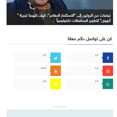
نبضات من الروتين إلى "الاستثمار المغامر": كيف تلهمنا تجربة "
آنهوي" لتطوير المحافظات تكنولوجياً
كن على تواصل دائم معانا
تابع
تابع
تابع
اشترك
تابع
تابع
مساحة إعلانية