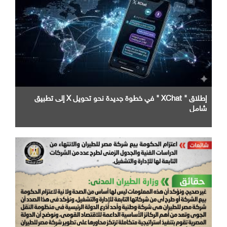
إطلاق " XChat " في خطوة جديدة نحو تحويل X إلى تطبيق
شامل