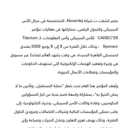
مصر كشفت ت شركة Noventiq، المتخصصة في مجال الأمن
السيبراني والتحول الرقمي، مشاركتها في فعاليات مؤتمر
CAISEC’26 للأمن السيبراني وأمن المعلومات، كـ Titanium
Sponsor ، وذلك خلال الفترة من 8 إلى 9 يونيو 2026 بفندق
كمبنسكي القاهرة الجديدة، في وقت يشهد العالم تصاعدًا غير مسبوق
في وتيرة وتعقيد الهجمات الإلكترونية التي تستهدف الحكومات
والمؤسسات وقطاعات الأعمال الحيوية.
ويُعقد المؤتمر هذا العام تحت شعار "حماية المستقبل.. وتأمين ما لا
يمكن التنبؤ به"، بمشاركة واسعة تضم نخبة من كبار المسؤولين
الحكوميين، وقادة وكالات الأمن السيبراني، وخبراء التكنولوجيا، إلى
جانب ممثلي المؤسسات المالية وشركات الاتصالات ومزودي الحلول
التقنية، وذلك بهدف تعزيز التعاون وتبادل الخبرات وصياغة رؤى
مستقبلية تدعم بناء سيادة رقمية قوية وآمنة في المنطقة.