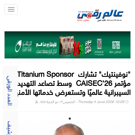
Toggle
gation
"نوفينتيك" تشارك Titanium Sponsor في
مؤتمر CAISEC’26 وسط تصاعد التهديدات
العدد الورقى
السيبرانية عالميًا وتستعرض خدماتها الأمنية
Thursday 4 June 2026 10:09 - الخميس ١٩ ذو الحجة ١٤٤٧
الارشيف