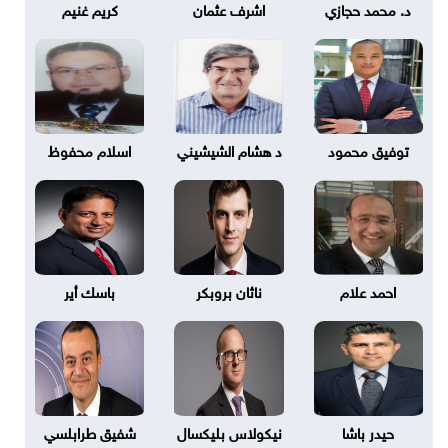
د. محمد حجازي
اشرف عثمان
كريم غنيم
توفيق محمود
د هشام الشيشيني
اسلام محفوظ
احمد علام
ناثان بروبكر
باسك أير
حيدر باشا
نيكولاس بليكسال
شفيق طرابلسي