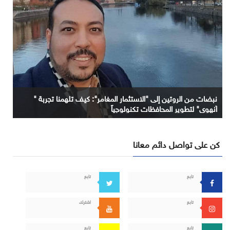
نبضات من الروتين إلى "الاستثمار المغامر": كيف تلهمنا تجربة "
آنهوي" لتطوير المحافظات تكنولوجياً
كن على تواصل دائم معانا
تابع
تابع
تابع
اشترك
تابع
تابع