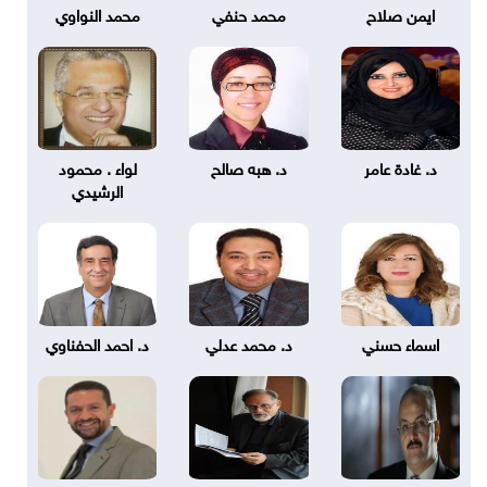
ايمن صلاح
محمد حنفي
محمد النواوي
د. غادة عامر
د. هبه صالح
لواء . محمود
الرشيدي
اسماء حسني
د. محمد عدلي
د. احمد الحفناوي