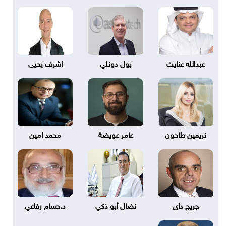
عبدالله عنايت
بول دونلي
اشرف يحيى
نريمين طاحون
عامر عويضة
محمد امين
جريج داى
نضال أبو ذكي
د.حسام رفاعي