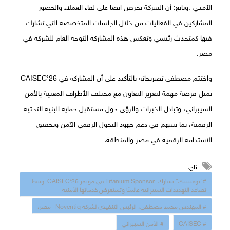
الآمنـي ،وتابع: أن الشركة تحرص ايضا على لقاء العملاء والحضور
المشاركين في الفعاليات من خلال الجلسات المتخصصة التي تشارك
فيها كمتحدث رئيسي وتعكس هذه المشاركة التوجه العام للشركة في
مصر.
واختتم مصطفى تصريحاته بالتأكيد على أن المشاركة في CAISEC’26
تمثل فرصة مهمة لتعزيز التعاون مع مختلف الأطراف المعنية بالأمن
السيبراني، وتبادل الخبرات والرؤى حول مستقبل حماية البنية التحتية
الرقمية، بما يسهم في دعم جهود التحول الرقمي الآمن وتحقيق
الاستدامة الرقمية في مصر والمنطقة.
تاج:
#"نوفينتيك" تشارك Titanium Sponsor في مؤتمر CAISEC’26 وسط
تصاعد التهديدات السيبرانية عالميًا وتستعرض خدماتها الأمنية
# المهندس محمد مصطفى، الرئيس التنفيذي لشركة Noventiq مصر،
# CAISEC
# الأمن السيبراني