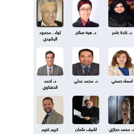
د. غادة عامر
د. هبه صالح
لواء . محمود
الرشيدي
اسماء حسني
د. محمد عدلي
د. احمد
الحفناوي
. محمد حجازي
اشرف عثمان
كريم غنيم