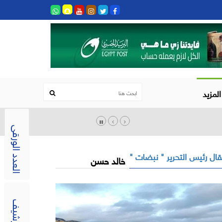
المزيد
العدد الورقى
ال رئيس التحرير " نبضات "
خالد حسن
الارشيف