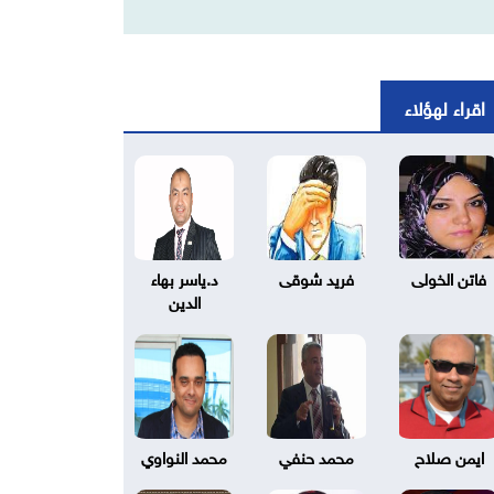
اقراء لهؤلاء
فاتن الخولى
فريد شوقى
د.ياسر بهاء
الدين
ايمن صلاح
محمد حنفي
محمد النواوي