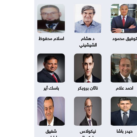
توفيق محمود
د هشام
اسلام محفوظ
الشيشيني
احمد علام
ناثان بروبكر
باسك أير
حيدر باشا
نيكولاس
شفيق
بليكسال
طرابلسي