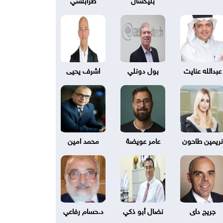
عبدالله عنايت
بول دونلي
اشرف يحيى
نريمين طاحون
عامر عويضة
محمد امين
جريج داى
نضال أبو ذكي
د.حسام رفاعي