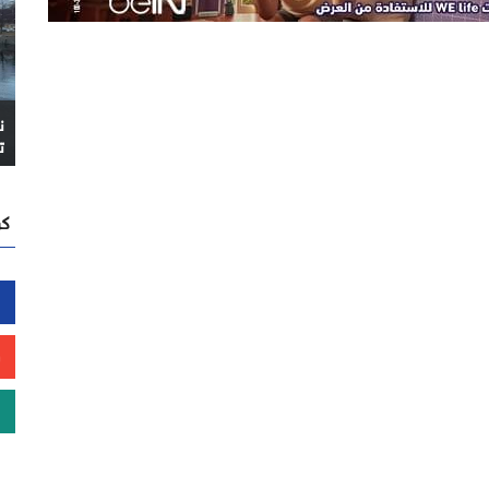
ن
ت
كن