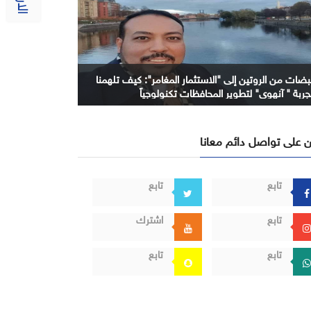
بضات من الروتين إلى "الاستثمار المغامر": كيف تلهمنا
جربة " آنهوي" لتطوير المحافظات تكنولوجياً
 على تواصل دائم معانا
تابع
تابع
تابع
اشترك
تابع
تابع