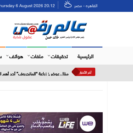
القاهره - مصر
Thursday 6 August 2026 20:12 - الخميس ٢٢ صفر ٤٨
الرئيسية
تحقيقات
ملفات
هواتف
س
أخر الأخبار
منال عوض: زراعة “المانجروف” أحد أهم الح