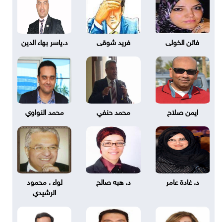
فاتن الخولى
فريد شوقى
د.ياسر بهاء الدين
ايمن صلاح
محمد حنفي
محمد النواوي
د. غادة عامر
د. هبه صالح
لواء . محمود
الرشيدي