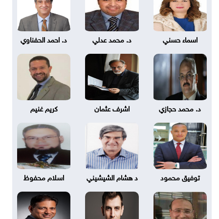
اسماء حسني
د. محمد عدلي
د. احمد الحفناوي
د. محمد حجازي
اشرف عثمان
كريم غنيم
توفيق محمود
د هشام الشيشيني
اسلام محفوظ