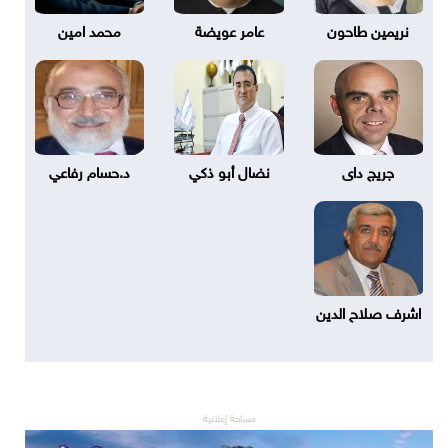
نريمين طاحون
عامر عويضة
محمد امين
جريج داى
نضال أبو ذكي
د.حسام رفاعي
اشرف صلاح الدين
مساحة إعلانية