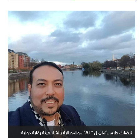
نبضات حارس أمان ل " AI" ..والمطالبة بإنشاء هيئة رقابة دولية