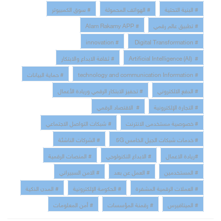
# البنية التحتية
# الهواتف المحمولة
# سوق الكمبيوتر
# تطبيق عالم رقمي
# Alam Rakamy APP
# innovation
# Digital Transformation
# Artificial Intelligence (AI)
# ثقافة الابداع والابتكار
# technology and communication Information
# حماية البيانات
# الدفع الالكتروني
# تحفيز الابتكار الرقمي وريادة الأعمال
# التجارة الإلكترونية
# الاقتصاد الرقمي
# خصوصية مستخدمى الانترنت
# شبكات التواصل الاجتماعي
# خدمات شبكات الجيل الخامس 5G
# الشركات الناشئة
#ريادة الاعمال
# الابداع التكنولوجي
# المنصات الرقمية
# المستخدمين
# العمل عن بعد
# الامن السبيراني
# العملات الرقمية المشفرة
# الحكومة الإلكترونية
# المدن الذكية
# الميتافيرس
# رقمنة المؤسسات
# أمن المعلومات