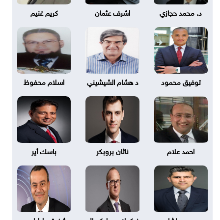
د. محمد حجازي
اشرف عثمان
كريم غنيم
توفيق محمود
د هشام الشيشيني
اسلام محفوظ
احمد علام
ناثان بروبكر
باسك أير
حيدر باشا
نيكولاس بليكسال
شفيق طرابلسي