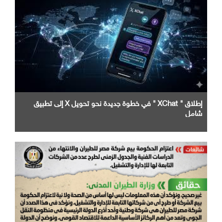
إطلاق " XChat " في خطوة جديدة نحو تحويل X إلى تطبيق
شامل