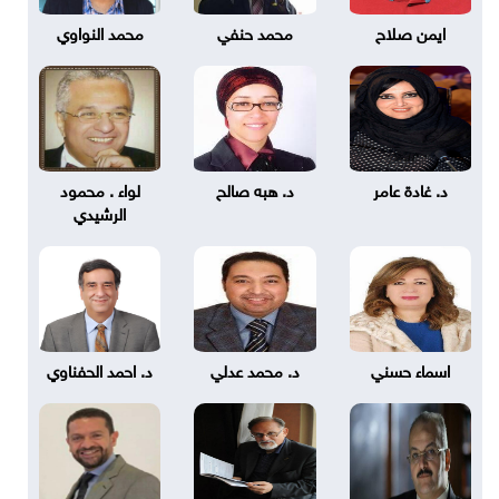
ايمن صلاح
محمد حنفي
محمد النواوي
د. غادة عامر
د. هبه صالح
لواء . محمود
الرشيدي
اسماء حسني
د. محمد عدلي
د. احمد الحفناوي