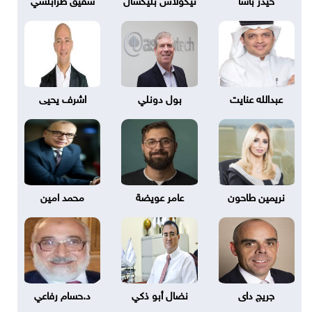
عبدالله عنايت
بول دونلي
اشرف يحيى
نريمين طاحون
عامر عويضة
محمد امين
جريج داى
نضال أبو ذكي
د.حسام رفاعي