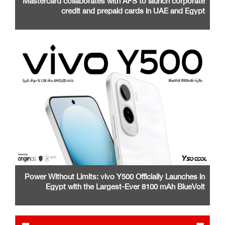
credit and prepaid cards in UAE and Egypt
Power Without Limits: vivo Y500 Officially Launches in
Egypt with the Largest-Ever 8100 mAh BlueVolt
Battery and a Stunning 1.5K AMOLED Display