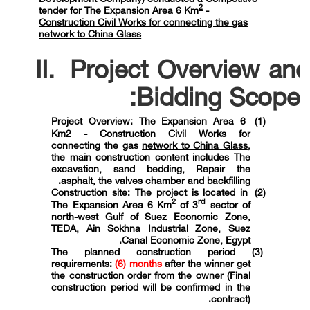
2
tender for
The Expansion Area 6 Km
-
Construction Civil Works for connecting the gas
network to China Glass
II.
Project Overview an
Bidding
Scope:
Project Overview: The Expansion Area 6
(1)
Km2 - Construction Civil Works for
connecting the gas
network to China Glass
,
the main construction content includes The
excavation, sand bedding, Repair the
asphalt, the valves chamber and backfilling.
Construction site: The project is located in
(2)
2
rd
The Expansion Area 6 Km
of 3
sector of
north-west Gulf of Suez Economic Zone,
TEDA, Ain Sokhna Industrial Zone, Suez
Canal Economic Zone, Egypt.
The planned construction period
(3)
requirements:
(6) months
after the winner get
the construction order from the owner (Final
construction period will be confirmed in the
contract).