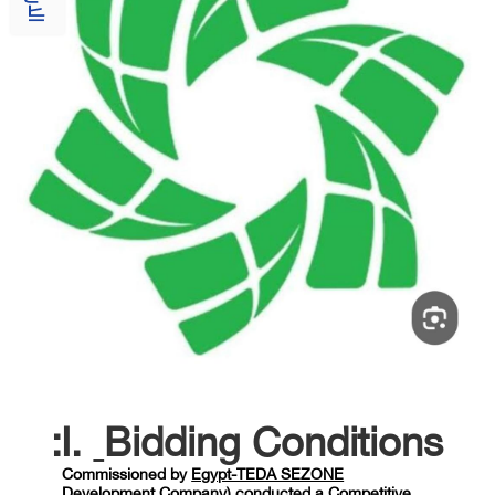
I.
Bidding
Conditions:
Commissioned by
Egypt-TEDA SEZONE
Development Company)
conducted a Competitive