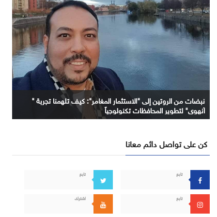
نبضات من الروتين إلى "الاستثمار المغامر": كيف تلهمنا تجربة "
آنهوي" لتطوير المحافظات تكنولوجياً
كن على تواصل دائم معانا
تابع
تابع
تابع
اشترك