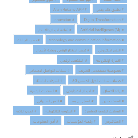
# تطبيق عالم رقمي
# Alam Rakamy APP
# innovation
# Digital Transformation
# Artificial Intelligence (AI)
# ثقافة الابداع والابتكار
# technology and communication Information
# حماية البيانات
# الدفع الالكتروني
# تحفيز الابتكار الرقمي وريادة الأعمال
# التجارة الإلكترونية
# الاقتصاد الرقمي
# خصوصية مستخدمى الانترنت
# شبكات التواصل الاجتماعي
# خدمات شبكات الجيل الخامس 5G
# الشركات الناشئة
#ريادة الاعمال
# الابداع التكنولوجي
# المنصات الرقمية
# المستخدمين
# العمل عن بعد
# الامن السبيراني
# العملات الرقمية المشفرة
# الحكومة الإلكترونية
# المدن الذكية
# الميتافيرس
# رقمنة المؤسسات
# أمن المعلومات
مشاركة