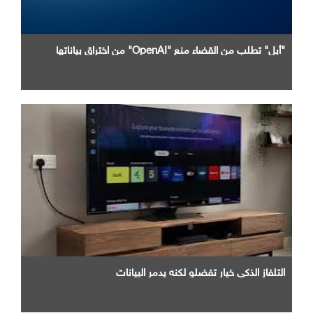
"أبل" تطلب من القضاء منع "OpenAI" من اختراق بياناتها
التلفاز الذكي خيار تفضلو لكنه يدمر البيانات