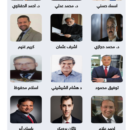
اسماء حسني
د. محمد عدلي
د. احمد الحفناوي
د. محمد حجازي
اشرف عثمان
كريم غنيم
توفيق محمود
د هشام الشيشيني
اسلام محفوظ
احمد علام
ناثان بروبكر
باسك أير