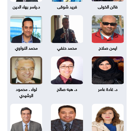
فاتن الخولى
فريد شوقى
د.ياسر بهاء الدين
ايمن صلاح
محمد حنفي
محمد النواوي
د. غادة عامر
د. هبه صالح
لواء . محمود
الرشيدي