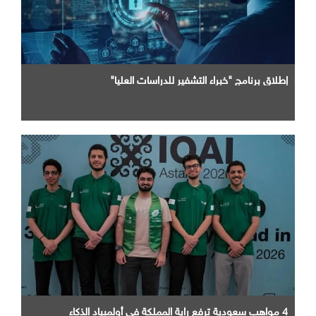
إطلاق برنامج "خبراء التشفير للدراسات العليا"
4 مواهب سعودية ترفع راية المملكة في أولمبياد الذكاء