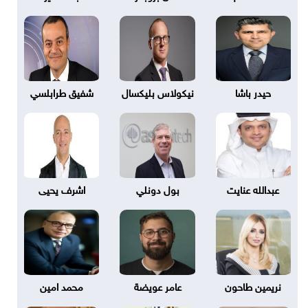
حيدر باشا
نيكولاس بليكسال
شفيق طرابلسي
عبدالله عنايت
بول دونلي
اشرف يحيى
نريمين طاحون
عامر عويضة
محمد امين