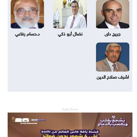
جريج داى
نضال أبو ذكي
د.حسام رفاعي
اشرف صلاح الدين
مساحة إعلانية