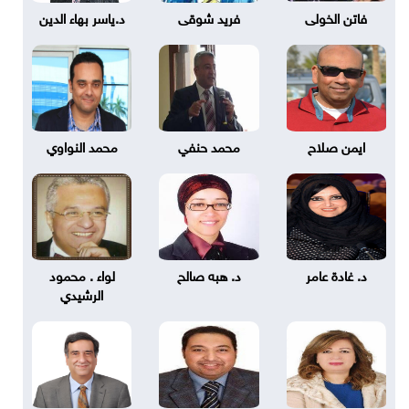
فاتن الخولى
فريد شوقى
د.ياسر بهاء الدين
ايمن صلاح
محمد حنفي
محمد النواوي
د. غادة عامر
د. هبه صالح
لواء . محمود
الرشيدي