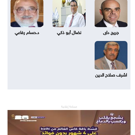
جريج داى
نضال أبو ذكي
د.حسام رفاعي
اشرف صلاح الدين
مساحة إعلانية