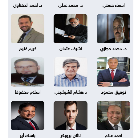
اسماء حسني
د. محمد عدلي
د. احمد الحفناوي
د. محمد حجازي
اشرف عثمان
كريم غنيم
توفيق محمود
د هشام الشيشيني
اسلام محفوظ
احمد علام
ناثان بروبكر
باسك أير