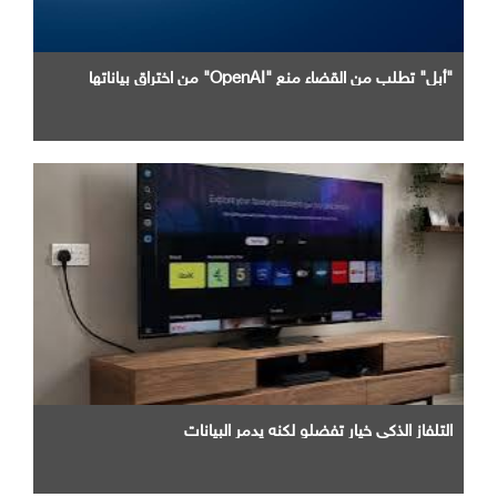
"أبل" تطلب من القضاء منع "OpenAI" من اختراق بياناتها
التلفاز الذكي خيار تفضلو لكنه يدمر البيانات