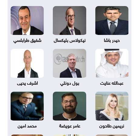
حيدر باشا
نيكولاس بليكسال
شفيق طرابلسي
عبدالله عنايت
بول دونلي
اشرف يحيى
نريمين طاحون
عامر عويضة
محمد امين