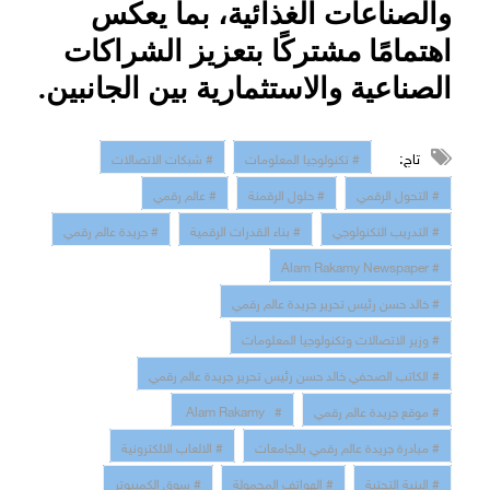
والصناعات الغذائية، بما يعكس
اهتمامًا مشتركًا بتعزيز الشراكات
الصناعية والاستثمارية بين الجانبين.
تاج:
# تكنولوجيا المعلومات
# شبكات الاتصالات
# التحول الرقمي
# حلول الرقمنة
# عالم رقمي
# التدريب التكنولوجي
# بناء القدرات الرقمية
# جريدة عالم رقمي
# Alam Rakamy Newspaper
# خالد حسن رئيس تحرير جريدة عالم رقمي
# وزير الاتصالات وتكنولوجيا المعلومات
# الكاتب الصحفي خالد حسن رئيس تحرير جريدة عالم رقمي
# موقع جريدة عالم رقمي
# Alam Rakamy
# مبادرة جريدة عالم رقمي بالجامعات
# الالعاب الالكترونية
# البنية التحتية
# الهواتف المحمولة
# سوق الكمبيوتر