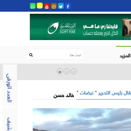
المزيد
العدد الورقى
ال رئيس التحرير " نبضات "
خالد حسن
الارشيف