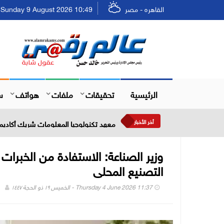
القاهره - مصر
Sunday 9 August 2026 10:49 - الأحد ٢٥ صفر ١٤٤٨
الرئيسية
تحقيقات
ملفات
هواتف
س
أخر الأخبار
معهد تكنولوجيا المعلومات شريك أكاديمي
وزير الصناعة: الاستفادة من الخبرات 
التصنيع المحلى
Thursday 4 June 2026 11:37 - الخميس ١٩ ذو الحجة ١٤٤٧