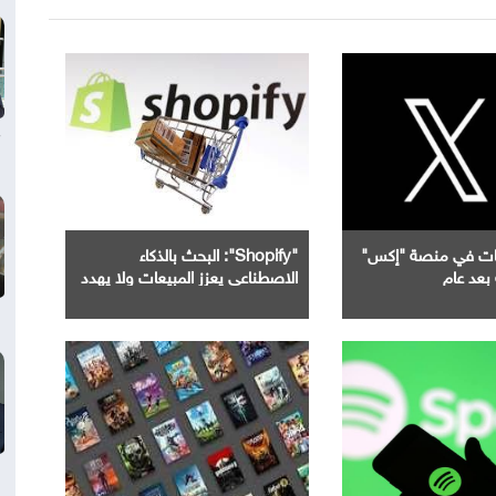
جات في منصة "إكس"
"Shopify": البحث بالذكاء
بعد عام
الاصطناعي يعزز المبيعات ولا يهدد
محركات البحث