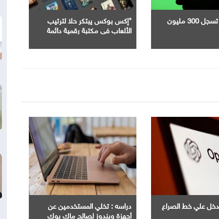
"سبوتيفاي" تسجل 300 مليون
"إكس بوكس يبتكر حلا لترتيب
الألعاب في مكتبة رقمية دائمة
Ope" تدخل علي خط الصراع
دراسه : تخلي المستخدمين عن
أجهزة ويندوز لصالح ماك بوك