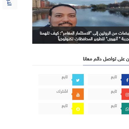
بضات من الروتين إلى "الاستثمار المغامر": كيف تلهمنا
جربة " آنهوي" لتطوير المحافظات تكنولوجياً
 على تواصل دائم معانا
تابع
تابع
تابع
اشترك
تابع
تابع