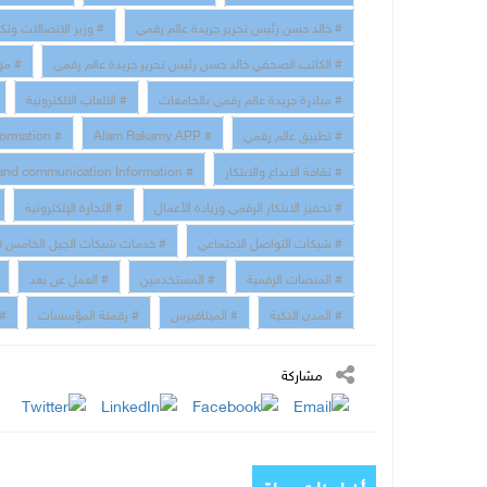
# خالد حسن رئيس تحرير جريدة عالم رقمي
# وزير الاتصالات وتك
# الكاتب الصحفي خالد حسن رئيس تحرير جريدة عالم رقمي
# مو
# مبادرة جريدة عالم رقمي بالجامعات
# الالعاب الالكترونية
# تطبيق عالم رقمي
# Alam Rakamy APP
# Digital Transformation
# ثقافة الابداع والابتكار
# technology and communication Information
# تحفيز الابتكار الرقمي وريادة الأعمال
# التجارة الإلكترونية
# شبكات التواصل الاجتماعي
# خدمات شبكات الجيل الخامس 5G
# المنصات الرقمية
# المستخدمين
# العمل عن بعد
# المدن الذكية
# الميتافيرس
# رقمنة المؤسسات
# 
مشاركة
أخبار ذات صلة