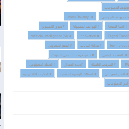
نولوجيا المعلومات
قع جريدة عالم رقمي
# Alam Rakamy
# البنية التحتية
# الهواتف المحمولة
# سوق الكمبيوتر
# Artificial Intelligence (AI)
# innovation
# حماية البيانات
# الدفع الالكتروني
# الاقتصاد الرقمي
# خصوصية مستخدمى الانترنت
# الشركات الناشئة
#ريادة الاعمال
# الابداع التكنولوجي
# الامن السبيراني
# العملات الرقمية المشفرة
# الحكومة الإلكترونية
أمن المعلومات
د