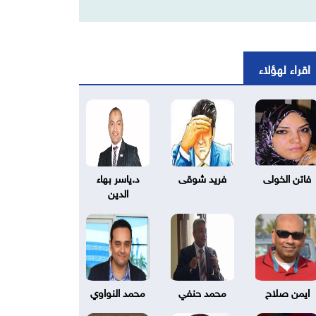
اقراء لهؤلاء
فاتن الخولى
فريد شوقى
د.ياسر بهاء
الدين
ايمن صلاح
محمد حنفي
محمد النواوي