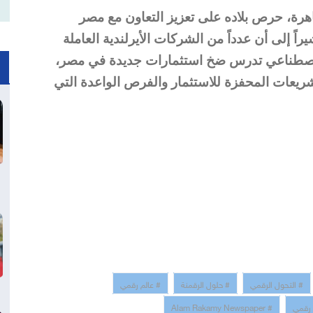
لقاهرة، حرص بلاده على تعزيز التعاون مع مصر
اً إلى أن عدداً من الشركات الأيرلندية العاملة
 الاصطناعي تدرس ضخ استثمارات جديدة في مصر،
تشريعات المحفزة للاستثمار والفرص الواعدة التي
# التحول الرقمي
# حلول الرقمنة
# عالم رقمي
 رقمي
# Alam Rakamy Newspaper