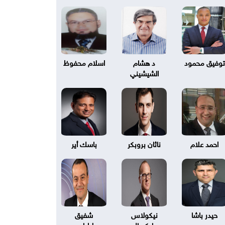
توفيق محمود
د هشام
اسلام محفوظ
الشيشيني
احمد علام
ناثان بروبكر
باسك أير
حيدر باشا
نيكولاس
شفيق
بليكسال
طرابلسي