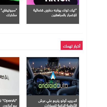
"تيك توك يواجه دعاوى قضائية
للإضرار بالمراهقين
مشترك
أخبار تهمك
أندرويد أوتو يتربع علي عرش
"nAI
الأنظمة الذكية للسيارات
مع أمازون