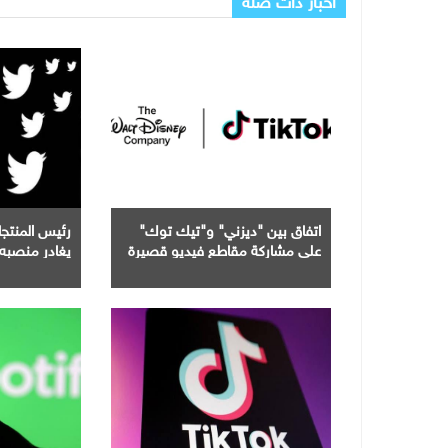
اتفاق بين "ديزني" و"تيك توك"
رئيس المنت
على مشاركة مقاطع فيديو قصيرة
يغادر منصبه 