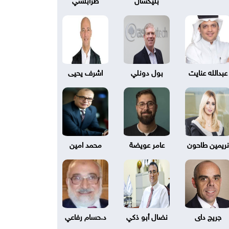
عبدالله عنايت
بول دونلي
اشرف يحيى
نريمين طاحون
عامر عويضة
محمد امين
جريج داى
نضال أبو ذكي
د.حسام رفاعي