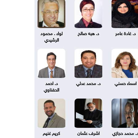
د. غادة عامر
د. هبه صالح
لواء . محمود
الرشيدي
اسماء حسني
د. محمد عدلي
د. احمد
الحفناوي
. محمد حجازي
اشرف عثمان
كريم غنيم