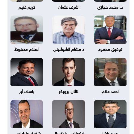
د. محمد حجازي
اشرف عثمان
كريم غنيم
توفيق محمود
د هشام الشيشيني
اسلام محفوظ
احمد علام
ناثان بروبكر
باسك أير
حيدر باشا
نيكولاس بليكسال
شفيق طرابلسي