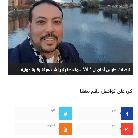
نبضات حارس أمان ل " AI" ..والمطالبة بإنشاء هيئة رقابة دولية
كن على تواصل دائم معانا
تابع
تابع
تابع
اشترك