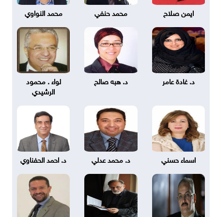
ايمن صلاح
محمد حنفي
محمد النواوي
د. غادة عامر
د. هبه صالح
لواء . محمود
الرشيدي
اسماء حسني
د. محمد عدلي
د. احمد الحفناوي