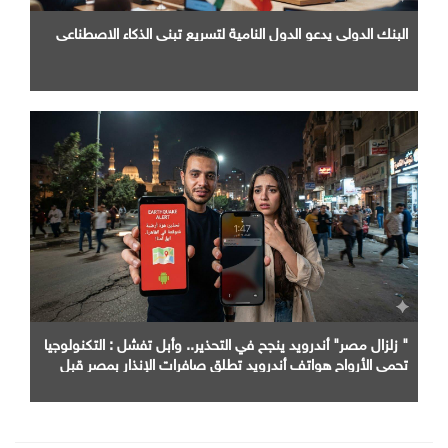
البنك الدولي يدعو الدول النامية لتسريع تبني الذكاء الاصطناعي
" زلزال مصر" أندرويد ينجح في التحذير.. وأبل تفشل : التكنولوجيا
تحمي الأرواح هواتف أندرويد تطلق صافرات الإنذار بمصر قبل
الزلزال بثوانٍ و"آيفون" خارج الخدمة