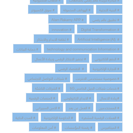
# البنية التحتية
# الهواتف المحمولة
# سوق الكمبيوتر
# تطبيق عالم رقمي
# Alam Rakamy APP
# innovation
# Digital Transformation
# Artificial Intelligence (AI)
# ثقافة الابداع والابتكار
# technology and communication Information
# حماية البيانات
# الدفع الالكتروني
# تحفيز الابتكار الرقمي وريادة الأعمال
# التجارة الإلكترونية
# الاقتصاد الرقمي
# خصوصية مستخدمى الانترنت
# شبكات التواصل الاجتماعي
# خدمات شبكات الجيل الخامس 5G
# الشركات الناشئة
#ريادة الاعمال
# الابداع التكنولوجي
# المنصات الرقمية
# المستخدمين
# العمل عن بعد
# الامن السبيراني
# العملات الرقمية المشفرة
# الحكومة الإلكترونية
# المدن الذكية
# الميتافيرس
# رقمنة المؤسسات
# أمن المعلومات