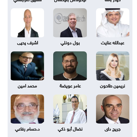
عبدالله عنايت
بول دونلي
اشرف يحيى
نريمين طاحون
عامر عويضة
محمد امين
جريج داى
نضال أبو ذكي
د.حسام رفاعي