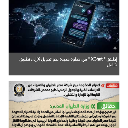
إطلاق " XChat " في خطوة جديدة نحو تحويل X إلى تطبيق
شامل