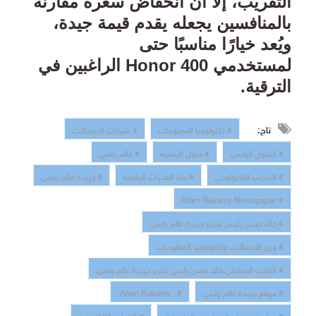
التقريب، إلا أن انخفاض سعره مقارنة
بالمنافسين يجعله يقدم قيمة جيدة،
ويُعد خيارًا مناسبًا حتى
لمستخدمي
Honor 400
الراغبين في
الترقية
.
تاج:
# تكنولوجيا المعلومات
# شبكات الاتصالات
# التحول الرقمي
# حلول الرقمنة
# عالم رقمي
# التدريب التكنولوجي
# بناء القدرات الرقمية
# جريدة عالم رقمي
# Alam Rakamy Newspaper
# خالد حسن رئيس تحرير جريدة عالم رقمي
# وزير الاتصالات وتكنولوجيا المعلومات
# الكاتب الصحفي خالد حسن رئيس تحرير جريدة عالم رقمي
# موقع جريدة عالم رقمي
# Alam Rakamy
# مبادرة جريدة عالم رقمي بالجامعات
# الالعاب الالكترونية