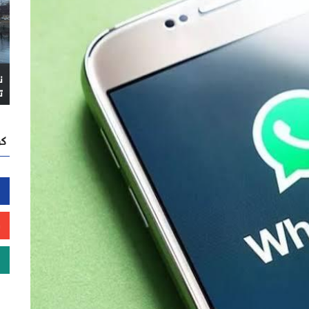
ن
ت
كن