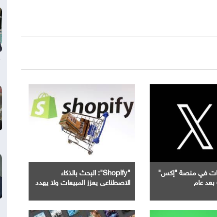
جات في منصة "إكس"
"Shopify": البحث بالذكاء
بعد عام
الاصطناعي يعزز المبيعات ولا يهدد
محركات البحث