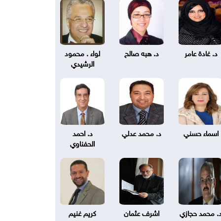
د. غادة عامر
د. هبه صالح
لواء . محمود
الرشيدي
اسماء حسني
د. محمد عدلي
د. احمد
الحفناوي
. محمد حجازي
اشرف عثمان
كريم غنيم