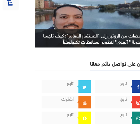
بضات من الروتين إلى "الاستثمار المغامر": كيف تلهمنا
جربة " آنهوي" لتطوير المحافظات تكنولوجياً
 على تواصل دائم معانا
تابع
تابع
تابع
اشترك
تابع
تابع