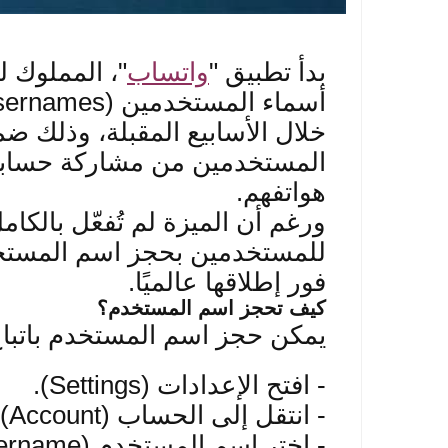
بدأ تطبيق
"
واتساب
"
، المملوك ل
أسماء المستخدمين
(Usernames)
خلال الأسابيع المقبلة، وذلك 
المستخدمين من مشاركة حسابات
هواتفهم
.
ورغم أن الميزة لم تُفعّل بالكا
للمستخدمين بحجز اسم المستخدم
فور إطلاقها عالميًا
.
كيف تحجز اسم المس
تخدم؟
يمكن حجز اسم المستخدم باتباع 
-
افتح الإعدادات
(Settings).
-
انتقل إلى الحساب
(Account).
-
اختر اسم المستخدم
(Username)