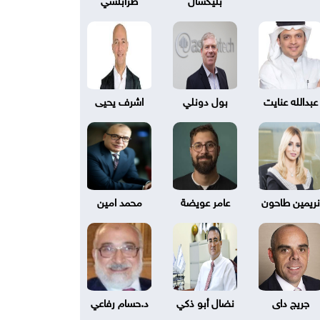
عبدالله عنايت
بول دونلي
اشرف يحيى
نريمين طاحون
عامر عويضة
محمد امين
جريج داى
نضال أبو ذكي
د.حسام رفاعي