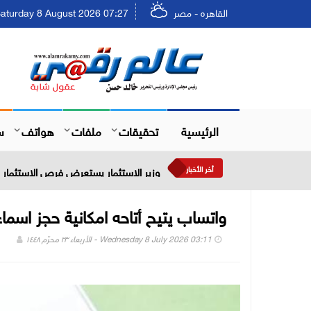
القاهره - مصر
Saturday 8 August 2026 07:27 - السبت ٢٤ صفر ٤٤٨
الرئيسية
تحقيقات
ملفات
هواتف
س
أخر الأخبار
وزير الاستثمار يستعرض فرص الاستثمار في
واتساب يتيح أتاحه امكانية حجز اسما
Wednesday 8 July 2026 03:11 - الأربعاء ٢٣ محرّم ١٤٤٨