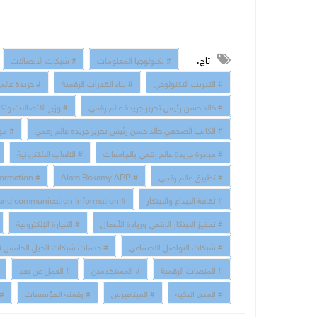
تاج:
# تكنولوجيا المعلومات
# شبكات الاتصالات
# التدريب التكنولوجي
# بناء القدرات الرقمية
# جريدة عالم
# خالد حسن رئيس تحرير جريدة عالم رقمي
# وزير الاتصالات وتك
# الكاتب الصحفي خالد حسن رئيس تحرير جريدة عالم رقمي
# مو
# مبادرة جريدة عالم رقمي بالجامعات
# الالعاب الالكترونية
# تطبيق عالم رقمي
# Alam Rakamy APP
# Digital Transformation
# ثقافة الابداع والابتكار
# technology and communication Information
# تحفيز الابتكار الرقمي وريادة الأعمال
# التجارة الإلكترونية
# شبكات التواصل الاجتماعي
# خدمات شبكات الجيل الخامس 5G
# المنصات الرقمية
# المستخدمين
# العمل عن بعد
# المدن الذكية
# الميتافيرس
# رقمنة المؤسسات
# 