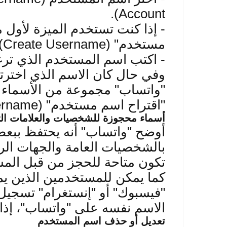
Account).
-
إذا كنت تستخدم الميزة لأول
مستخدم
" (Create Username).
-
اكتب اسم المستخدم الذي ترغب 
وفي حال كان الاسم الذي اخترت
"واتساب" مجموعة من الأسماء ا
"اقتراح اسم مستخدم
" (Suggest a Username).
أسماء محجوزة للشخصيات والعلامات الت
أوضح "واتساب" أنه يحتفظ ببع
بالشخصيات العامة والجهات الرس
تكون متاحة للحجز من قبل المس
كما يمكن للمستخدمين الذين 
"فيسبوك" أو "إنستغرام" تسجيل
الاسم نفسه على "واتساب"، إذا 
تعديل أو حذف اسم المستخدم