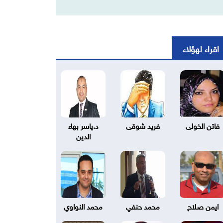
اقراء لهؤلاء
فاتن الخولى
فريد شوقى
د.ياسر بهاء
الدين
ايمن صلاح
محمد حنفي
محمد النواوي