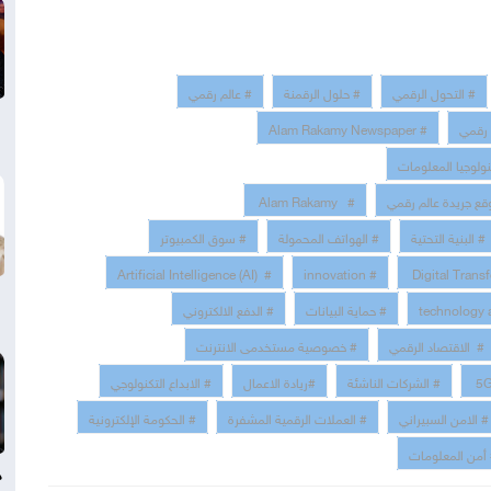
# التحول الرقمي
# حلول الرقمنة
# عالم رقمي
 رقمي
# Alam Rakamy Newspaper
نولوجيا المعلومات
قع جريدة عالم رقمي
# Alam Rakamy
# البنية التحتية
# الهواتف المحمولة
# سوق الكمبيوتر
# Artificial Intelligence (AI)
# innovation
# حماية البيانات
# الدفع الالكتروني
# الاقتصاد الرقمي
# خصوصية مستخدمى الانترنت
# الشركات الناشئة
#ريادة الاعمال
# الابداع التكنولوجي
# الامن السبيراني
# العملات الرقمية المشفرة
# الحكومة الإلكترونية
أمن المعلومات
د