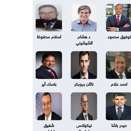
توفيق محمود
د هشام
اسلام محفوظ
الشيشيني
احمد علام
ناثان بروبكر
باسك أير
حيدر باشا
نيكولاس
شفيق
بليكسال
طرابلسي