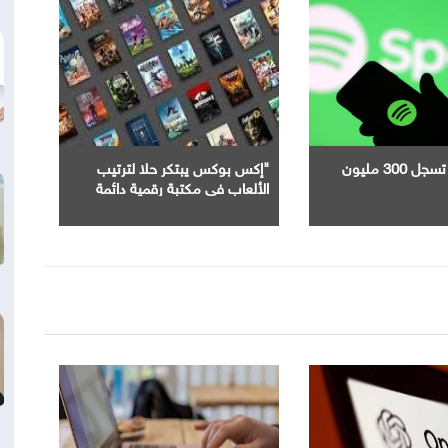
"سبوتيفاي" تسجل 300 مليون
"إكس بوكس يبتكر حلا لترتيب
الألعاب في مكتبة رقمية دائمة