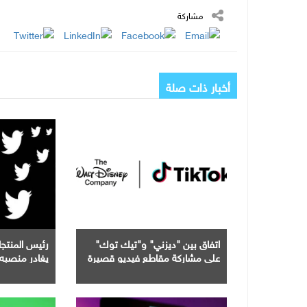
مشاركة
أخبار ذات صلة
اتفاق بين "ديزني" و"تيك توك"
رئيس المنت
على مشاركة مقاطع فيديو قصيرة
يغادر منصبه 