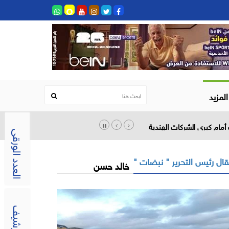
المزيد
أمام كبرى الشركات الهندية
العدد الورقى
ال رئيس التحرير " نبضات "
خالد حسن
الارشيف