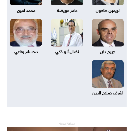
نريمين طاحون
عامر عويضة
محمد امين
جريج داى
نضال أبو ذكي
د.حسام رفاعي
اشرف صلاح الدين
مساحة إعلانية