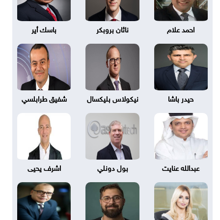
احمد علام
ناثان بروبكر
باسك أير
حيدر باشا
نيكولاس بليكسال
شفيق طرابلسي
عبدالله عنايت
بول دونلي
اشرف يحيى