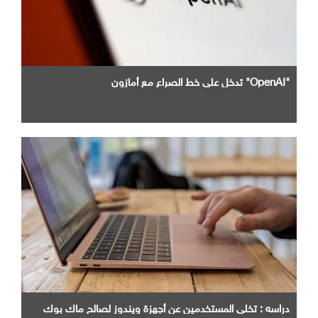
"OpenAI" تدخل علي خط الصراع مع أمازون
دراسه : تخلي المستخدمين عن أجهزة ويندوز لصالح ماك بوك