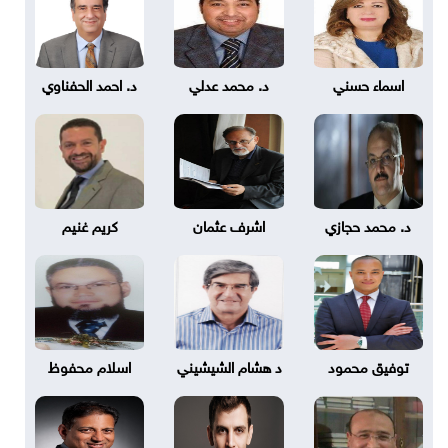
اسماء حسني
د. محمد عدلي
د. احمد الحفناوي
د. محمد حجازي
اشرف عثمان
كريم غنيم
توفيق محمود
د هشام الشيشيني
اسلام محفوظ