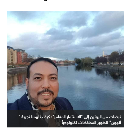
نبضات من الروتين إلى "الاستثمار المغامر": كيف تلهمنا تجربة "
آنهوي" لتطوير المحافظات تكنولوجياً