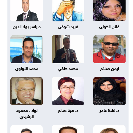
فاتن الخولى
فريد شوقى
د.ياسر بهاء الدين
ايمن صلاح
محمد حنفي
محمد النواوي
د. غادة عامر
د. هبه صالح
لواء . محمود
الرشيدي