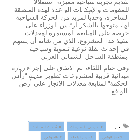
تقديم تجربة سياحية مميزة، استغلالا
للمقومات والإمكانات الواعدة لهذه المنطقة
الساحرة، وجذباً لمزيد من الحركة السياحية
لها، متوجها بالشكر لرئيس الوزراء على
حرصه على المتابعة المستمرة لمعدلات
تنفيذ هذا المشروع، الذي من شأنه أن يسهم
في إحداث نقلة نوعية تنموية وسياحية
ي الغربي.
بمنطقة الساحل الشمال
وفى ختام اللقاء، تم الاتفاق على إجراء زيارة
ميدانية قريبة لمشروعات تطوير مدينة “رأس
الحكمة” لمتابعة معدلات الإنجاز على أرض
الواقع.
تاج:
# تكنولوجيا المعلومات
# شبكات الاتصالات
# التحول الرقمي
# حلول الرقمنة
# عالم رقمي