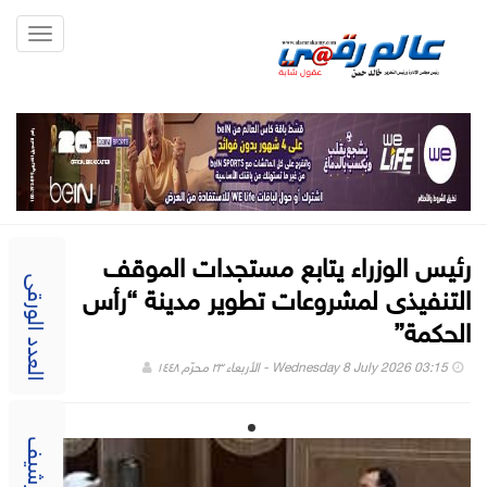
Toggle
gation
رئيس الوزراء يتابع مستجدات الموقف
التنفيذى لمشروعات تطوير مدينة “رأس
العدد الورقى
الحكمة”
Wednesday 8 July 2026 03:15 - الأربعاء ٢٣ محرّم ١٤٤٨
الارشيف