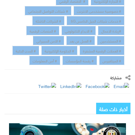
# التجارة الإلكترونية
# الاقتصاد الرقمي
# خصوصية مستخدمى الانترنت
# شبكات التواصل الاجتماعي
# خدمات شبكات الجيل الخامس 5G
# الشركات الناشئة
#ريادة الاعمال
# الابداع التكنولوجي
# المنصات الرقمية
# المستخدمين
# العمل عن بعد
# الامن السبيراني
# العملات الرقمية المشفرة
# الحكومة الإلكترونية
# المدن الذكية
# الميتافيرس
# رقمنة المؤسسات
# أمن المعلومات
مشاركة
أخبار ذات صلة