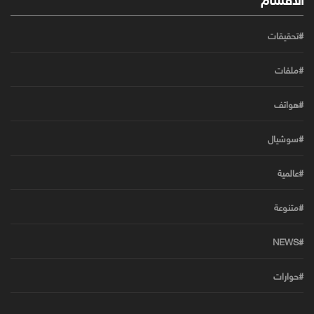
#تحقيقات
#ملفات
#هواتف
#سوشيال
#عالمية
#متنوعة
#NEWS
#حوارات