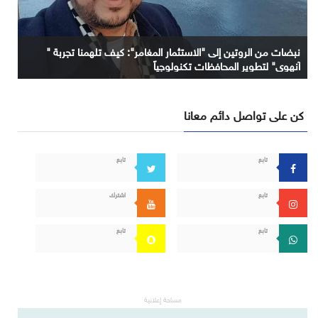
نبضات من الروتين إلى "الاستثمار المغامر": كيف تلهمنا تجربة "
آنهوي" لتطوير المحافظات تكنولوجياً
كن على تواصل دائم معانا
تابع
تابع
تابع
اشترك
تابع
تابع
مساحة إعلانية