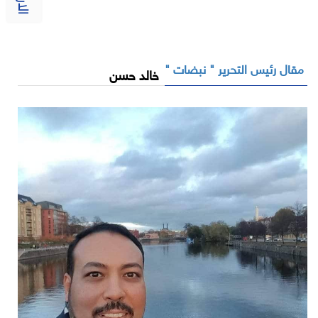
مقال رئيس التحرير " نبضات "
خالد حسن