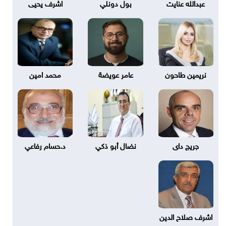
عبدالله عنايت
بول دونلي
اشرف يحيى
نريمين طاحون
عامر عويضة
محمد امين
جريج داى
نضال أبو ذكي
د.حسام رفاعي
اشرف صلاح الدين