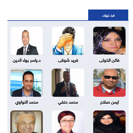
اقراء لهؤلاء
فاتن الخولى
فريد شوقى
د.ياسر بهاء الدين
ايمن صلاح
محمد حنفي
محمد النواوي