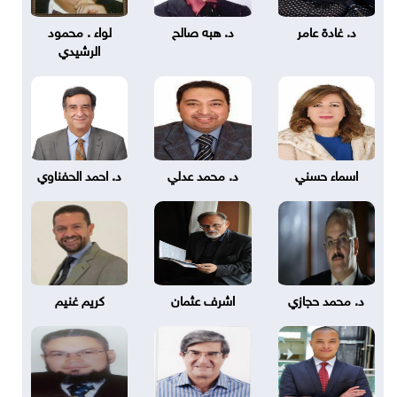
د. غادة عامر
د. هبه صالح
لواء . محمود
الرشيدي
اسماء حسني
د. محمد عدلي
د. احمد الحفناوي
د. محمد حجازي
اشرف عثمان
كريم غنيم