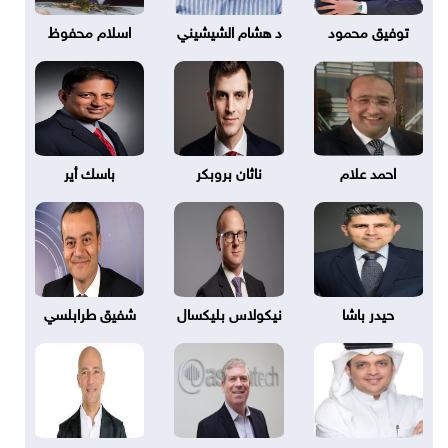
توفيق محمود
د هشام الشيشيني
اسلام محفوظ
احمد علام
ناثان بروبكر
باسك أير
حيدر باشا
نيكولاس بليكسال
شفيق طرابلسي