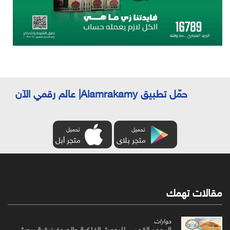
حمّل تطبيق Alamrakamy| عالم رقمي الآن
تحميل
تحميل
متجر بلاى
متجر أبل
مقالات تهمك
حوارات
المعهد القومي للبحوث الفلكية والجيوفيزيقية يبحث