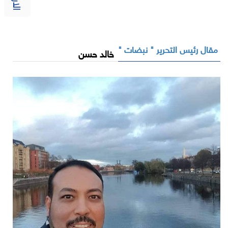
مقال رئيس التحرير " نبضات "
خالد حسن