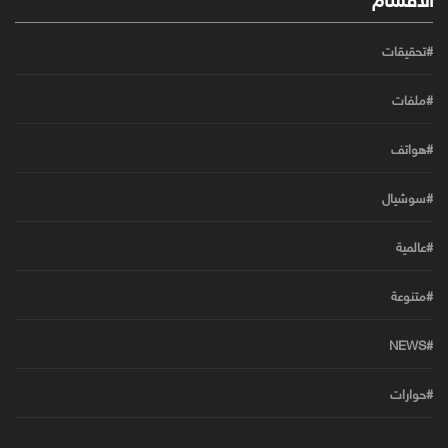
#تحقيقات
#ملفات
#هواتف
#سوشيال
#عالمية
#متنوعة
#NEWS
#حوارات