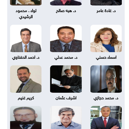
د. غادة عامر
د. هبه صالح
لواء . محمود
الرشيدي
اسماء حسني
د. محمد عدلي
د. احمد الحفناوي
د. محمد حجازي
اشرف عثمان
كريم غنيم