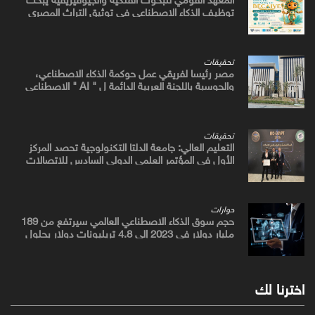
توظيف الذكاء الاصطناعي في توثيق التراث المصري
القديم
تحقيقات
مصر رئيسا لفريقي عمل حوكمة الذكاء الاصطناعي،
والحوسبة باللجنة العربية الدائمة ل " AI " الاصطناعي
والتكنولوجيات البازغة بمجلس الوزراء العرب للاتصالات
تحقيقات
التعليم العالي: جامعة الدلتا التكنولوجية تحصد المركز
الأول في المؤتمر العلمي الدولي السادس للاتصالات
بمشروع يوظف الذكاء الاصطناعي لتطوير صناعة الكتان
حوارات
حجم سوق الذكاء الاصطناعي العالمي سيرتفع من 189
مليار دولار في 2023 إلى 4.8 تريليونات دولار بحلول
2033
اخترنا لك