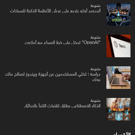
متنوعة
أندرويد أوتو يتربع علي عرش الأنظمة الذكية للسيارات
متنوعة
"OpenAI" تدخل علي خط الصراع مع أمازون
متنوعة
دراسه : تخلي المستخدمين عن أجهزة ويندوز لصالح ماك
بوك
متنوعة
الذكاء الاصطناعي يطلق تقنيات التنبأ بالحرائق
الأقسام