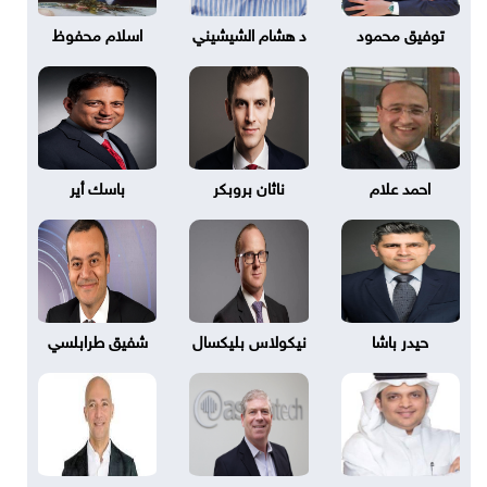
توفيق محمود
د هشام الشيشيني
اسلام محفوظ
احمد علام
ناثان بروبكر
باسك أير
حيدر باشا
نيكولاس بليكسال
شفيق طرابلسي