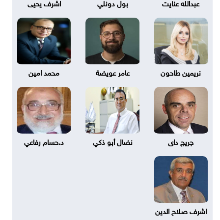
عبدالله عنايت
بول دونلي
اشرف يحيى
نريمين طاحون
عامر عويضة
محمد امين
جريج داى
نضال أبو ذكي
د.حسام رفاعي
اشرف صلاح الدين