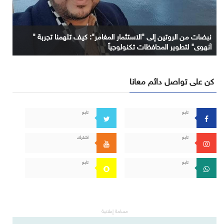
نبضات من الروتين إلى "الاستثمار المغامر": كيف تلهمنا تجربة "
آنهوي" لتطوير المحافظات تكنولوجياً
كن على تواصل دائم معانا
تابع
تابع
تابع
اشترك
تابع
تابع
مساحة إعلانية