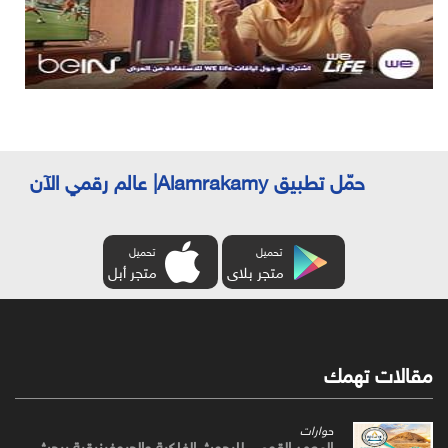
حمّل تطبيق Alamrakamy| عالم رقمي الآن
تحميل
تحميل
متجر بلاى
متجر أبل
مقالات تهمك
حوارات
المعهد القومي للبحوث الفلكية والجيوفيزيقية يبحث