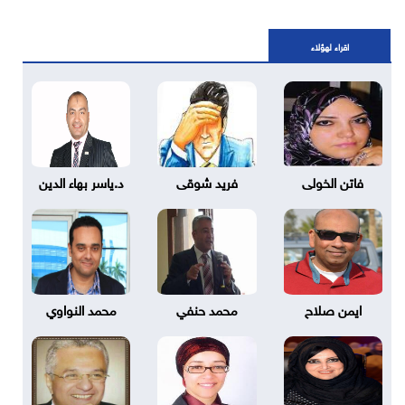
اقراء لهؤلاء
فاتن الخولى
فريد شوقى
د.ياسر بهاء الدين
ايمن صلاح
محمد حنفي
محمد النواوي