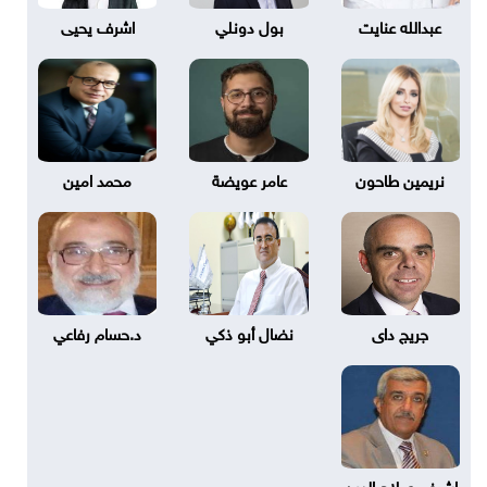
عبدالله عنايت
بول دونلي
اشرف يحيى
نريمين طاحون
عامر عويضة
محمد امين
جريج داى
نضال أبو ذكي
د.حسام رفاعي
اشرف صلاح الدين