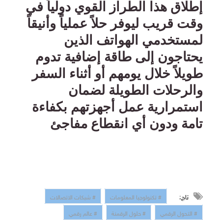
إطلاق هذا الطراز القوي دولياً في
وقت قريب ليوفر حلاً عملياً وأنيقاً
لمستخدمي الهواتف الذين
يحتاجون إلى طاقة إضافية تدوم
طويلاً خلال يومهم أو أثناء السفر
والرحلات الطويلة لضمان
استمرارية عمل أجهزتهم بكفاءة
تامة ودون أي انقطاع مفاجئ
تاج:
# تكنولوجيا المعلومات
# شبكات الاتصالات
# التحول الرقمي
# حلول الرقمنة
# عالم رقمي