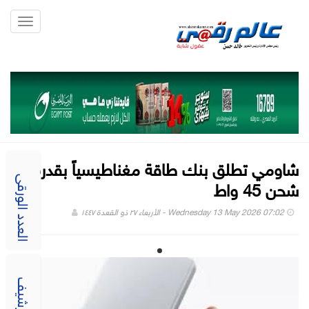
Toggle
gation
شاومي تطلق بنك طاقة مغناطيسياً بقدرة
شحن 45 واط
العدد الورقى
Wednesday 13 May 2026 07:02 - الأربعاء ٢٧ ذو القعدة ١٤٤٧
الارشيف