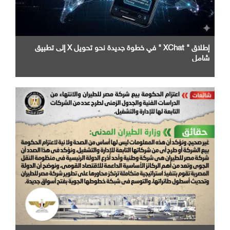
إطلاق " XChat " في خطوة جديدة نحو تحويل X إلى تطبيق
شامل