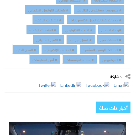
# خصوصية مستخدمى الانترنت
# شبكات التواصل الاجتماعي
# خدمات شبكات الجيل الخامس 5G
# الشركات الناشئة
#ريادة الاعمال
# الابداع التكنولوجي
# المنصات الرقمية
# المستخدمين
# العمل عن بعد
# الامن السبيراني
# العملات الرقمية المشفرة
# الحكومة الإلكترونية
# المدن الذكية
# الميتافيرس
# رقمنة المؤسسات
# أمن المعلومات
مشاركة
أخبار ذات صلة