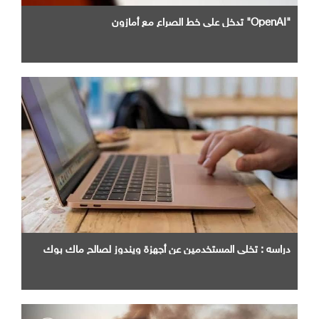
"OpenAI" تدخل علي خط الصراع مع أمازون
دراسه : تخلي المستخدمين عن أجهزة ويندوز لصالح ماك بوك