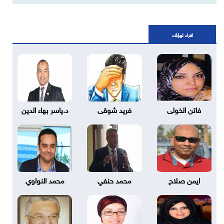
اقراء لهؤلاء
فاتن الخولى
فريد شوقى
د.ياسر بهاء الدين
ايمن صلاح
محمد حنفي
محمد النواوي