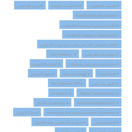
# التدريب التكنولوجي
# بناء القدرات الرقمية
# جريدة عالم رقمي
# Alam Rakamy Newspaper
# خالد حسن رئيس تحرير جريدة عالم رقمي
# وزير الاتصالات وتكنولوجيا المعلومات
# الكاتب الصحفي خالد حسن رئيس تحرير جريدة عالم رقمي
# موقع جريدة عالم رقمي
# Alam Rakamy
# مبادرة جريدة عالم رقمي بالجامعات
# الالعاب الالكترونية
# البنية التحتية
# الهواتف المحمولة
# سوق الكمبيوتر
# تطبيق عالم رقمي
# Alam Rakamy APP
# innovation
# Digital Transformation
# Artificial Intelligence (AI)
# ثقافة الابداع والابتكار
# technology and communication Information
# حماية البيانات
# الدفع الالكتروني
# تحفيز الابتكار الرقمي وريادة الأعمال
# التجارة الإلكترونية
# الاقتصاد الرقمي