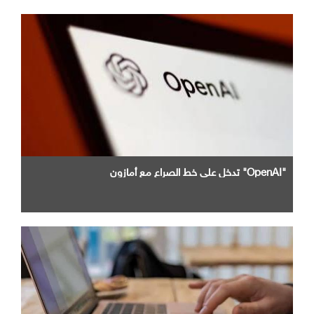
"OpenAI" تدخل علي خط الصراع مع أمازون