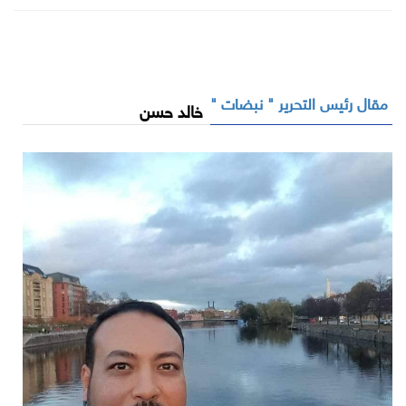
مقال رئيس التحرير " نبضات "
خالد حسن