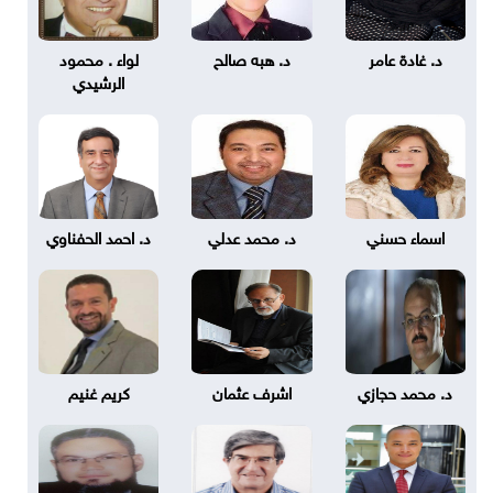
د. غادة عامر
د. هبه صالح
لواء . محمود
الرشيدي
اسماء حسني
د. محمد عدلي
د. احمد الحفناوي
د. محمد حجازي
اشرف عثمان
كريم غنيم