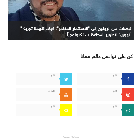
نبضات من الروتين إلى "الاستثمار المغامر": كيف تلهمنا تجربة "
آنهوي" لتطوير المحافظات تكنولوجياً
كن على تواصل دائم معانا
تابع
تابع
تابع
اشترك
تابع
تابع
مساحة إعلانية