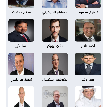
توفيق محمود
د هشام الشيشيني
اسلام محفوظ
احمد علام
ناثان بروبكر
باسك أير
حيدر باشا
نيكولاس بليكسال
شفيق طرابلسي