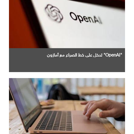
"OpenAI" تدخل علي خط الصراع مع أمازون