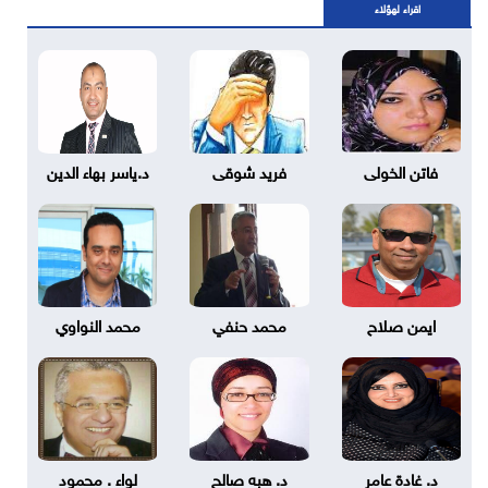
اقراء لهؤلاء
فاتن الخولى
فريد شوقى
د.ياسر بهاء الدين
ايمن صلاح
محمد حنفي
محمد النواوي
د. غادة عامر
د. هبه صالح
لواء . محمود