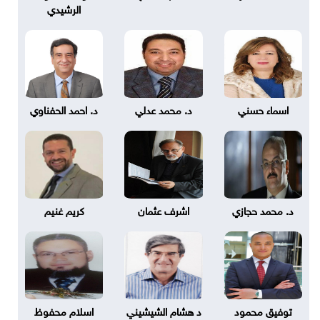
الرشيدي
اسماء حسني
د. محمد عدلي
د. احمد الحفناوي
د. محمد حجازي
اشرف عثمان
كريم غنيم
توفيق محمود
د هشام الشيشيني
اسلام محفوظ