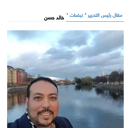
مقال رئيس التحرير " نبضات "
خالد حسن