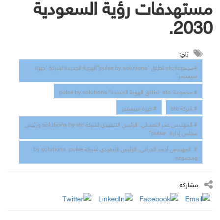
مستهدفات رؤية السعودية
2030.
تاج:
#مجموعة stc تطلق "pulse by solutions"الهوية الجديدة لشركة "جيزة
سيستمز"
# مجموعة stc تطلاق الهوية الجديدة” pulse by solutions
# شركة stc
# جيزة سيستمز
# المهندس عمر النعماني، الرئيس التنفيذي لشركة solutions by stc ورئيس
مجلس إدارة pulse"
# المهندس أحمد الحراني، الرئيس التنفيذي لشركة by solutions pulse
ومجموعة
مشاركة