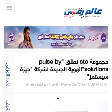
Toggle
gation
مجموعة stc تطلق "pulse by
solutions"الهوية الجديدة لشركة "جيزة
العدد الورقى
سيستمز"
Wednesday 13 May 2026 14:10 - الأربعاء ٢٧ ذو القعدة ١٤٤٧
الارشيف