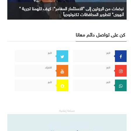
نبضات من الروتين إلى "الاستثمار المغامر": كيف تلهمنا تجربة "
آنهوي" لتطوير المحافظات تكنولوجياً
كن على تواصل دائم معانا
تابع
تابع
تابع
اشترك
تابع
تابع
مساحة إعلانية