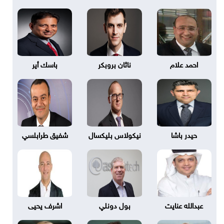
احمد علام
ناثان بروبكر
باسك أير
حيدر باشا
نيكولاس بليكسال
شفيق طرابلسي
عبدالله عنايت
بول دونلي
اشرف يحيى