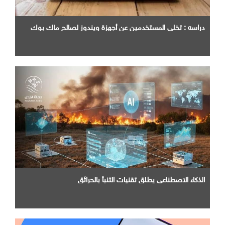
دراسه : تخلي المستخدمين عن أجهزة ويندوز لصالح ماك بوك
الذكاء الاصطناعي يطلق تقنيات التنبأ بالحرائق