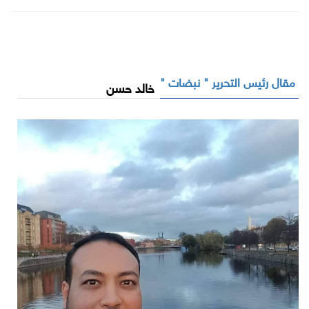
مقال رئيس التحرير " نبضات "
خالد حسن