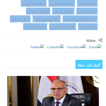
#ريادة الاعمال
# الابداع التكنولوجي
# المنصات الرقمية
# المستخدمين
# العمل عن بعد
# الامن السبيراني
# العملات الرقمية المشفرة
# الحكومة الإلكترونية
# المدن الذكية
# الميتافيرس
# رقمنة المؤسسات
# أمن المعلومات
مشاركة
أخبار ذات صلة