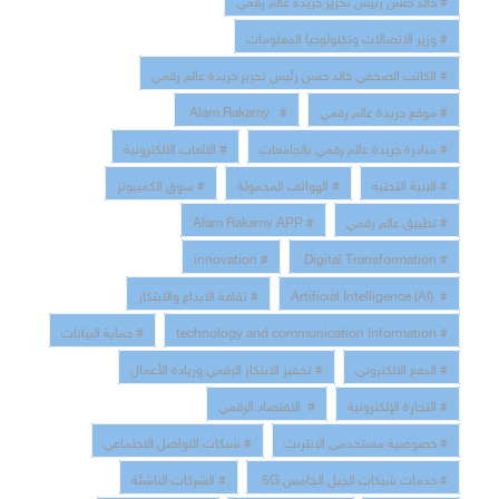
# وزير الاتصالات وتكنولوجيا المعلومات
# الكاتب الصحفي خالد حسن رئيس تحرير جريدة عالم رقمي
# موقع جريدة عالم رقمي
# Alam Rakamy
# مبادرة جريدة عالم رقمي بالجامعات
# الالعاب الالكترونية
# البنية التحتية
# الهواتف المحمولة
# سوق الكمبيوتر
# تطبيق عالم رقمي
# Alam Rakamy APP
# innovation
# Digital Transformation
# Artificial Intelligence (AI)
# ثقافة الابداع والابتكار
# technology and communication Information
# حماية البيانات
# الدفع الالكتروني
# تحفيز الابتكار الرقمي وريادة الأعمال
# التجارة الإلكترونية
# الاقتصاد الرقمي
# خصوصية مستخدمى الانترنت
# شبكات التواصل الاجتماعي
# خدمات شبكات الجيل الخامس 5G
# الشركات الناشئة