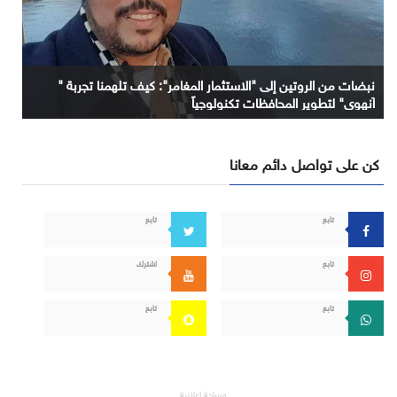
نبضات من الروتين إلى "الاستثمار المغامر": كيف تلهمنا تجربة "
آنهوي" لتطوير المحافظات تكنولوجياً
كن على تواصل دائم معانا
تابع
تابع
تابع
اشترك
تابع
تابع
مساحة إعلانية