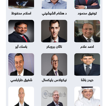
توفيق محمود
د هشام الشيشيني
اسلام محفوظ
احمد علام
ناثان بروبكر
باسك أير
حيدر باشا
نيكولاس بليكسال
شفيق طرابلسي