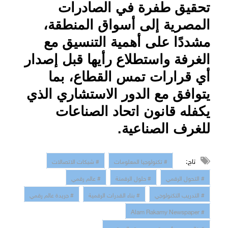
تحقيق طفرة في الصادرات
المصرية إلى أسواق المنطقة،
مشددًا على أهمية التنسيق مع
الغرفة واستطلاع رأيها قبل إصدار
أي قرارات تمس القطاع، بما
يتوافق مع الدور الاستشاري الذي
يكفله قانون اتحاد الصناعات
للغرف الصناعية.
تاج:
# تكنولوجيا المعلومات
# شبكات الاتصالات
# التحول الرقمي
# حلول الرقمنة
# عالم رقمي
# التدريب التكنولوجي
# بناء القدرات الرقمية
# جريدة عالم رقمي
# Alam Rakamy Newspaper
# خالد حسن رئيس تحرير جريدة عالم رقمي