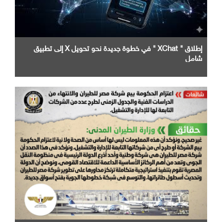
إطلاق " XChat " في خطوة جديدة نحو تحويل X إلى تطبيق
شامل