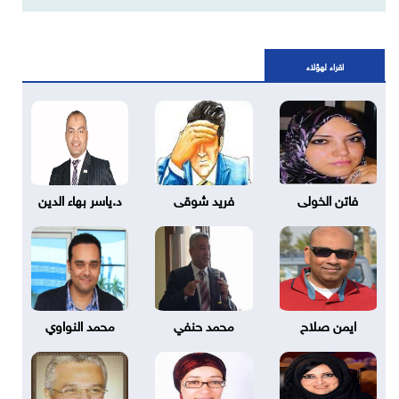
اقراء لهؤلاء
فاتن الخولى
فريد شوقى
د.ياسر بهاء الدين
ايمن صلاح
محمد حنفي
محمد النواوي