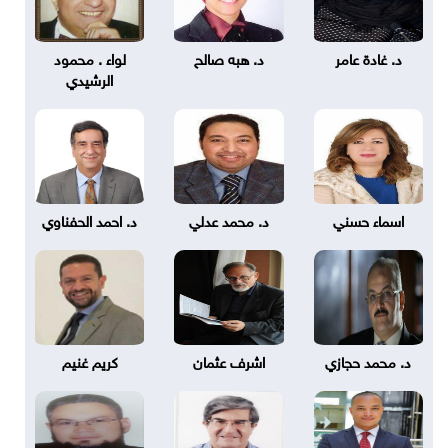
د. غادة عامر
د. هبه صالح
لواء . محمود
الرشيدي
اسماء حسني
د. محمد عدلي
د. احمد الحفناوي
د. محمد حجازي
اشرف عثمان
كريم غنيم