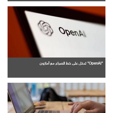
"OpenAI" تدخل علي خط الصراع مع أمازون