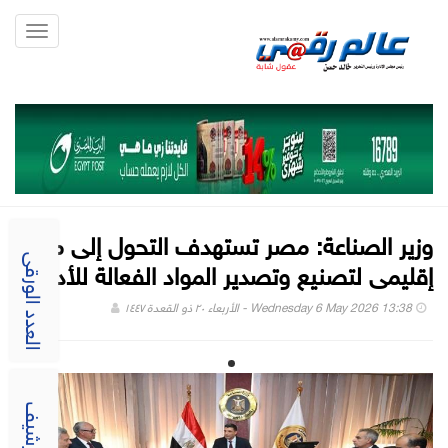
Toggle
gation
وزير الصناعة: مصر تستهدف التحول إلى مركز
إقليمى لتصنيع وتصدير المواد الفعالة للأدوية
العدد الورقى
Wednesday 6 May 2026 13:38 - الأربعاء ٢٠ ذو القعدة ١٤٤٧
الارشيف