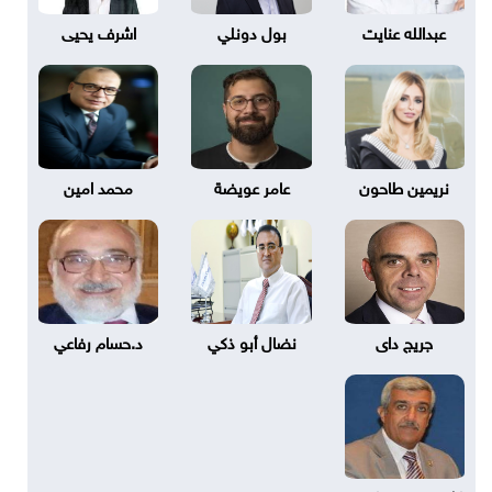
عبدالله عنايت
بول دونلي
اشرف يحيى
نريمين طاحون
عامر عويضة
محمد امين
جريج داى
نضال أبو ذكي
د.حسام رفاعي